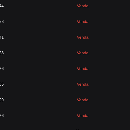
44
Venda
53
Venda
41
Venda
28
Venda
26
Venda
05
Venda
09
Venda
26
Venda