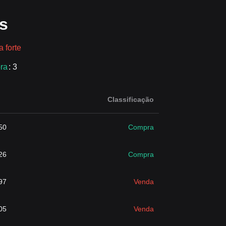
s
 forte
ra
: 3
Classificação
50
Compra
26
Compra
97
Venda
05
Venda