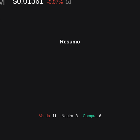
M
$0.01361
-0.07
%
1d
Resumo
Venda
: 11
Neutro
: 8
Compra
: 6