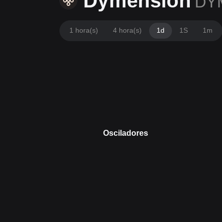
Dymension
DY
1 hora(s)
4 hora(s)
1d
1S
1m
Osciladores