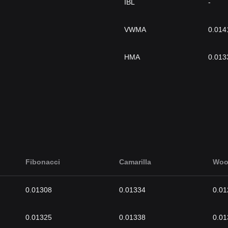
IBL
-
VWMA
0.014
HMA
0.013
Fibonacci
Camarilla
Woo
0.01308
0.01334
0.01
0.01325
0.01338
0.01