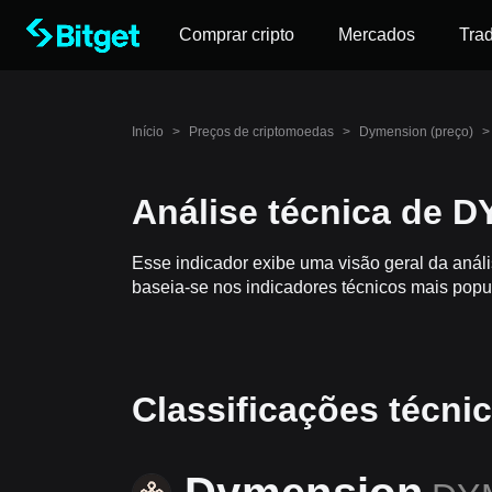
Comprar cripto
Mercados
Tra
Início
>
Preços de criptomoedas
>
Dymension (preço)
>
Análise técnica de 
Esse indicador exibe uma visão geral da aná
baseia-se nos indicadores técnicos mais popu
Classificações técn