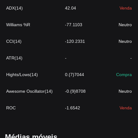
ADX(14)
42.04
Venda
Williams %R
-77.1103
Neutro
CCI(14)
-120.2331
Neutro
ATR(14)
-
-
Hights/Lows(14)
0.{7}7044
Compra
Awesome Oscillator(14)
-0.{9}8708
Neutro
ROC
-1.6542
Venda
Médias móveis