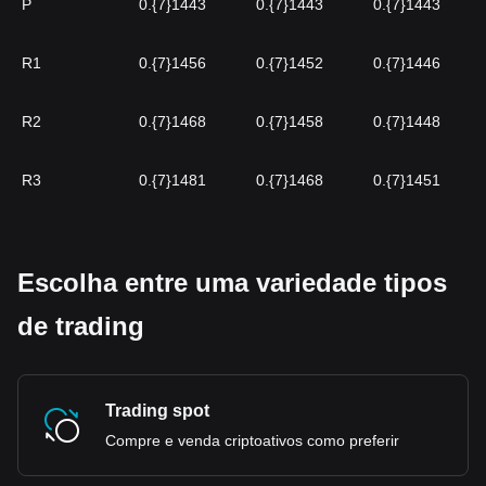
P
0.{7}1443
0.{7}1443
0.{7}1443
R1
0.{7}1456
0.{7}1452
0.{7}1446
R2
0.{7}1468
0.{7}1458
0.{7}1448
R3
0.{7}1481
0.{7}1468
0.{7}1451
Escolha entre uma variedade tipos
de trading
Trading spot
Compre e venda criptoativos como preferir