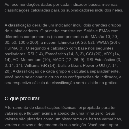
As recomendações dadas por cada indicador baseiam-se nas
classificações calculadas para os subindicadores incluídos neles.
A classificação geral de um indicador inclui dois grandes grupos
de subindicadores. O primeiro consiste em SMAs e EMAs com
diferentes comprimentos (os comprimentos de MA são 10, 20,
30, 50, 100 e 200), a nuvem Ichimoku (9, 26, 52), VWMA (20) e
HullMA (9). O segundo é calculado com base nos seguintes
osciladores: RSI (14), Estocástico (14, 3, 3), CCI (20), ADX (14,
14), AO, Momentum (10), MACD (12, 26, 9), RSI Estocástico (3,
3, 14, 14), Williams %R (14), Bulls e Bears Power e UO (7, 14,
28). A classificação de cada grupo é calculada separadamente.
Você pode selecionar o grupo nas configurações do indicador, e
seu respectivo cálculo de classificação será exibido no gráfico.
O que procurar
A ferramenta de classificações técnicas foi projetada para ter
valores que flutuam acima e abaixo de uma linha zero. Seus
valores são plotados como um histograma de barras vermelhas,
verdes e cinzas e dependem da sua seleção. Você pode optar