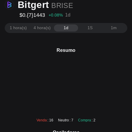
Bitgert
BRISE
$0.{7}1443
1d
+0.08
%
1 hora(s)
4 hora(s)
1d
1S
1m
Resumo
Venda
: 16
Neutro
: 7
Compra
: 2