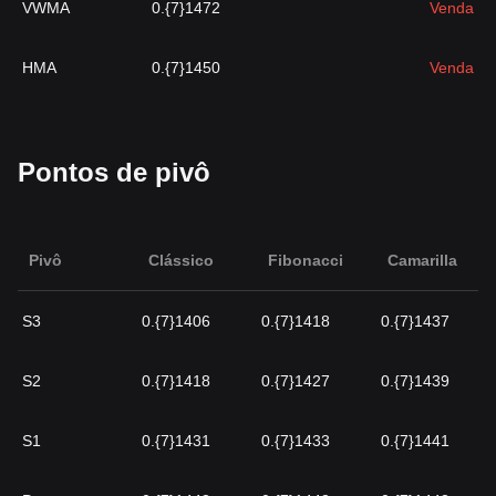
VWMA
0.{7}1472
Venda
HMA
0.{7}1450
Venda
Pontos de pivô
Pivô
Clássico
Fibonacci
Camarilla
S3
0.{7}1406
0.{7}1418
0.{7}1437
S2
0.{7}1418
0.{7}1427
0.{7}1439
S1
0.{7}1431
0.{7}1433
0.{7}1441