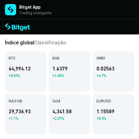
Bitget App
Trading inteligente
Índice global
Classificação
BTC
BGB
GWEI
64,994.12
1.6379
0.02563
+0.53%
+1.65%
+6.7%
NAS100
Gold
EURUSD
29,736.93
4,341.58
1.15589
+1.1%
+2.37%
+0.3%