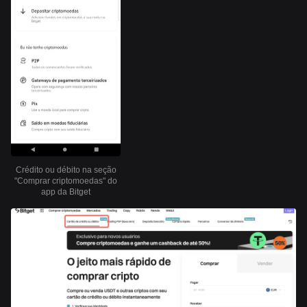
Crédito ou débito na seção
"Comprar criptomoedas" do
app da Bitget