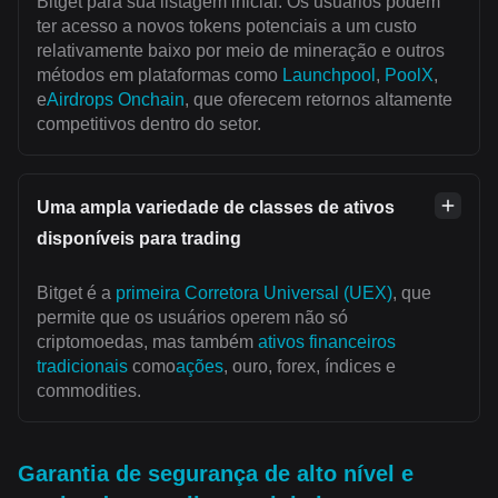
Bitget para sua listagem inicial. Os usuários podem
ter acesso a novos tokens potenciais a um custo
relativamente baixo por meio de mineração e outros
métodos em plataformas como
Launchpool
,
PoolX
,
e
Airdrops Onchain
, que oferecem retornos altamente
competitivos dentro do setor.
Uma ampla variedade de classes de ativos
disponíveis para trading
Bitget é a
primeira Corretora Universal (UEX)
, que
permite que os usuários operem não só
criptomoedas, mas também
ativos financeiros
tradicionais
como
ações
, ouro, forex, índices e
commodities.
Garantia de segurança de alto nível e