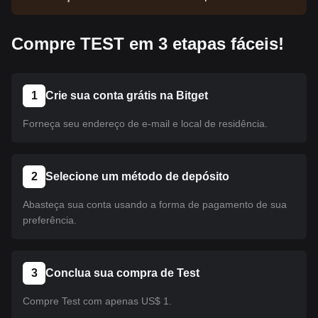
ainda não foi listada. Acompanhe nossos
comunicados para atualizações de listagens.
Compre TEST em 3 etapas fáceis!
Quando estiver disponível na Bitget, você poderá
seguir nosso tutorial para realizar sua compra. O
mesmo tutorial se aplica a todas as criptomoedas
listadas na Bitget.
1
Crie sua conta grátis na Bitget
Forneça seu endereço de e-mail e local de residência.
2
Selecione um método de depósito
Abasteça sua conta usando a forma de pagamento de sua
preferência.
3
Conclua sua compra de Test
Compre Test com apenas US$ 1.