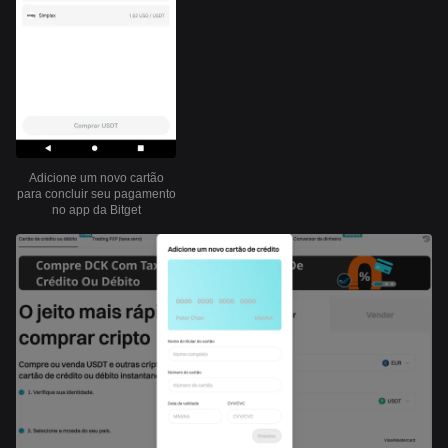
Adicione um novo cartão
para concluir seu pagamento
no app da Bitget