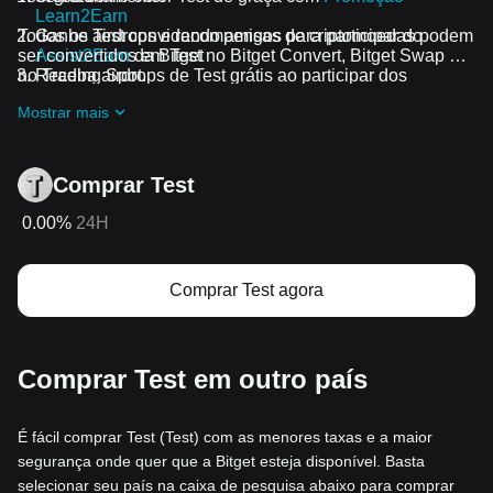
Learn2Earn
Todos os airdrops e recompensas de criptomoedas podem
Ganhe Test convidando amigos para participar do
ser convertidos em Test no Bitget Convert, Bitget Swap ou
Assist2Earn
da Bitget
no Trading Spot.
Receba airdrops de Test grátis ao participar dos
desafios e promoções em andamento
Mostrar mais
Comprar Test
0.00%
24H
Comprar Test agora
Comprar Test em outro país
É fácil comprar Test (Test) com as menores taxas e a maior
segurança onde quer que a Bitget esteja disponível. Basta
selecionar seu país na caixa de pesquisa abaixo para comprar