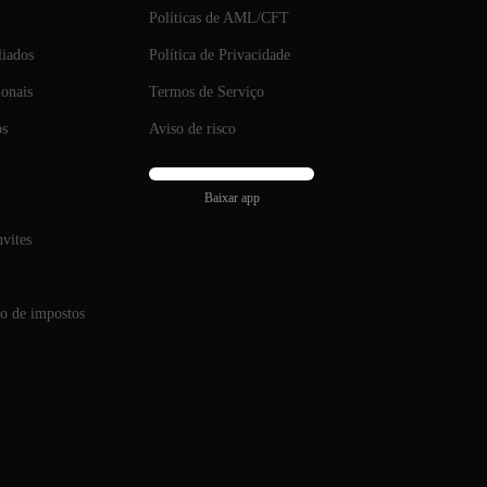
Políticas de AML/CFT
liados
Política de Privacidade
ionais
Termos de Serviço
os
Aviso de risco
Baixar app
vites
ão de impostos