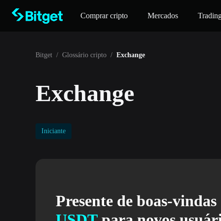
Comprar cripto
Mercados
Tradin
Bitget
/
Glossário cripto
/
Exchange
Exchange
Iniciante
Presente de boas-vindas
USDT
para novos usuári