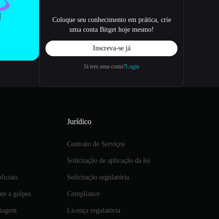
Coloque seu conhecimento em prática, crie
uma conta Bitget hoje mesmo!
Inscreva-se já
Já tem uma conta?
Login
Jurídico
Contrato de Serviços
Solicitação de aplicação da lei
ficiais
Solicitação regulatória
te a golpes
Compliance
istagem
Licença regulatória