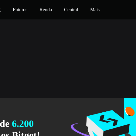
g
Futuros
Renda
Central
Mais
 de
6.200
os Bitget!