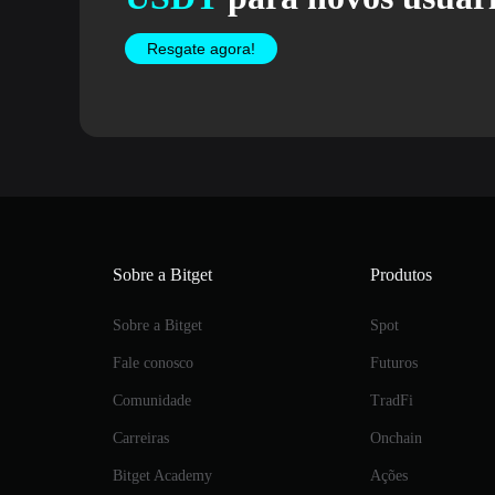
Resgate agora!
Sobre a Bitget
Produtos
Sobre a Bitget
Spot
Fale conosco
Futuros
Comunidade
TradFi
Carreiras
Onchain
Bitget Academy
Ações