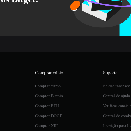
Comprar cripto
Suporte
Comprar cripto
Enviar feedback
Comprar Bitcoin
Central de ajuda
Comprar ETH
Verificar canais o
Comprar DOGE
Central de comba
Comprar XRP
Inscrição para l