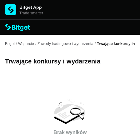
Bitget App
Trade smarter
Bitget
/
Wsparcie
/
Zawody tradingowe i wydarzenia
/
Trwające konkursy i wy
Trwające konkursy i wydarzenia
Brak wyników