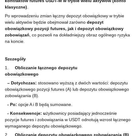
kontraktów futures USDT-M w trybie wielu aktywów (konto
klasyczne)
.
Po wprowadzeniu zmian łączny depozyt obowiązkowy w trybie
wielu aktywów będzie obejmował zarówno
depozyt
obowiązkowy pozycji futures, jak i depozyt obowiązkowy
zobowiązań
, co pozwoli na dokładniejszy obraz ogólnego ryzyka
na koncie.
Szczegóły
1.
Obliczanie łącznego depozytu
obowiązkowego
– Dotychczas:
stosowano wyższą z dwóch wartości: depozytu
obowiązkowego pozycji futures (A) lub depozytu obowiązkowego
zobowiązania (B).
- Po:
opcje A i B będą sumowane.
- Konsekwencje: u
żytkownicy posiadający jednocześnie
pozycje futures i zobowiązania w USDT odnotują wzrost łącznego
wymaganego depozytu obowiązkowego.
2.
Obliczanie depozytu obowiązkowego zobowiązania (B)