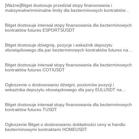
ENDERUSDT,BANKUSDT,ALGOUSDT,ALGOUSDC
[Ważne]Bitget dostosuje przedział stopy finansowania i
maksymalne/minimalne limity dla bezterminowych kontraktów
futures BANKUSDT
Bitget dostosuje interwał stopy finansowania dla bezterminowych
kontraktów futures ESPORTSUSDT
Bitget dostosuje dźwignię, pozycje i wskaźnik depozytu
obowiązkowego dla par bezterminowych kontraktów futures na
WAXPUSDT,STORJUSDT,MOVEUSDT,HIVEUSDT,EIGENUSDT,EI
GENUSDC,CVXUSDT,CTKUSDT,CHRUSDT
Bitget dostosuje interwał stopy finansowania dla bezterminowych
kontraktów futures COTIUSDT
Ogłoszenie o dostosowaniu dźwigni, poziomów pozycji i
wskaźnika depozytu obowiązkowego dla pary EULUSDT na
bezterminowych kontraktach futures
Bitget dostosuje interwał stopy finansowania dla bezterminowych
kontraktów futures TUSDT
Ogłoszenie Bitget o dostosowaniu dokładności ceny w handlu
bezterminowymi kontraktami HOMEUSDT