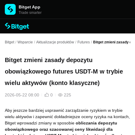
Bitget App
Trade smarter
Bitget
/
Wsparcie
/
Aktualizacje produktów
/
Futures
/
Bitget zmieni zasady de
Bitget zmieni zasady depozytu
obowiązkowego futures USDT-M w trybie
wielu aktywów (konto klasyczne)
2026-05-22 08:00
0
225
Aby jeszcze bardziej usprawnić zarządzanie ryzykiem w trybie
wielu aktywów i zapewnić dokładniejsze oceny ryzyka na kontach,
Bitget wprowadzi zmiany w sposobie
obliczania depozytu
obowiązkowego oraz szacowanej ceny likwidacji dla