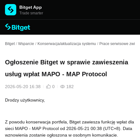
Bitget App
Trade smarter
Bitget
/
Wsparcie
/
Konserwacja/aktualizacja systemu
/
Prace serwisowe związ
Ogłoszenie Bitget w sprawie zawieszenia
usług wpłat MAPO - MAP Protocol
2026-05-20 16:38
0
182
Drodzy użytkownicy,
Z powodu konserwacja portfela, Bitget zawiesza funkcję wpłat dla
sieci MAPO - MAP Protocol od 2026-05-21 00:38 (UTC+8). Data
wznowienia zostanie ogłoszona w osobnym komunikacie.