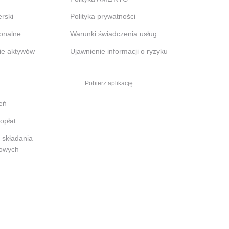
rski
Polityka prywatności
jonalne
Warunki świadczenia usług
ie aktywów
Ujawnienie informacji o ryzyku
Pobierz aplikację
eń
opłat
o składania
kowych