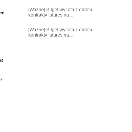
zabezpieczających dla
wybranych aktywów w ramach
.
[Ważne] Bitget wycofa z obrotu
ujednoliconego konta.
ted
kontrakty futures na
TONUSDT,TONUSDC i
powiązane usługi
[Ważne] Bitget wycofa z obrotu
kontrakty futures na
AIGENSYNUSDT i powiązane
usługi
at
ay