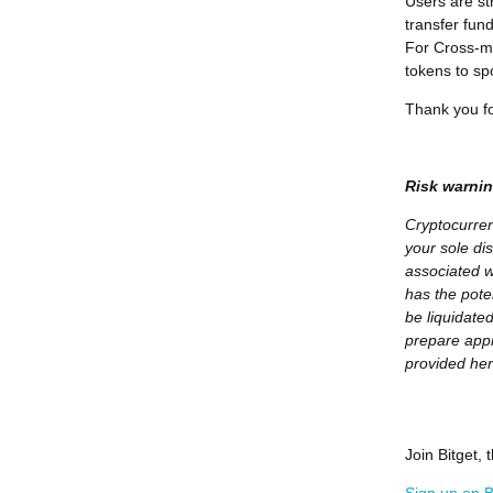
Users are st
transfer fun
For Cross-ma
tokens to sp
Thank you fo
Risk warnin
Cryptocurren
your sole dis
associated w
has the pote
be liquidate
prepare appr
provided her
Join Bitget,