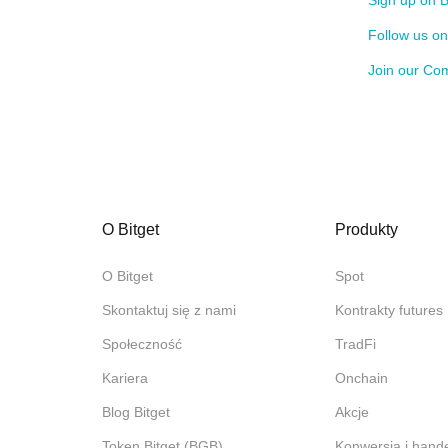
Sign up on B
Follow us o
Join our Co
O Bitget
Produkty
O Bitget
Spot
Skontaktuj się z nami
Kontrakty futures
Społeczność
TradFi
Kariera
Onchain
Blog Bitget
Akcje
Token Bitget (BGB)
Konwersja i hand