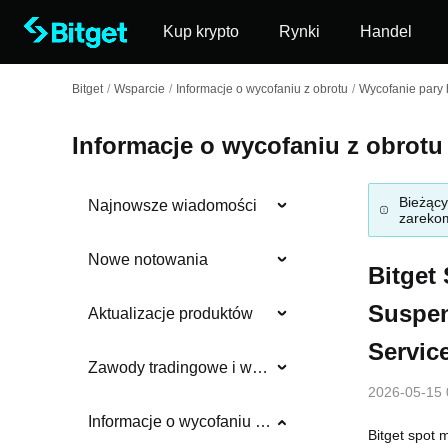
Kup krypto
Rynki
Handel
Bitget
/
Wsparcie
/
Informacje o wycofaniu z obrotu
/
Wycofanie pary
Informacje o wycofaniu z obrotu
Bieżący
Najnowsze wiadomości
zarekom
Nowe notowania
Bitget
Suspen
Aktualizacje produktów
Servic
Zawody tradingowe i wydarzenia
2026-05-15 
Informacje o wycofaniu z obrotu
Bitget spot 