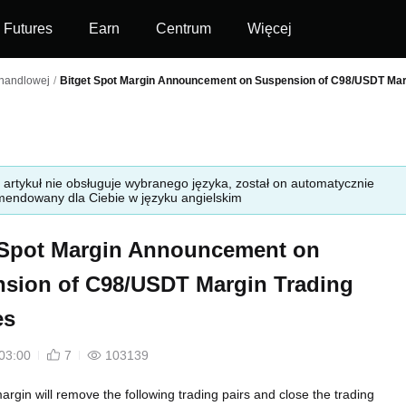
Futures
Earn
Centrum
Więcej
 handlowej
/
Bitget Spot Margin Announcement on Suspension of C98/USDT Marg
 artykuł nie obsługuje wybranego języka, został on automatycznie
endowany dla Ciebie w języku angielskim
 Spot Margin Announcement on
sion of C98/USDT Margin Trading
es
03:00
7
103139
margin will remove the following trading pairs and close the trading