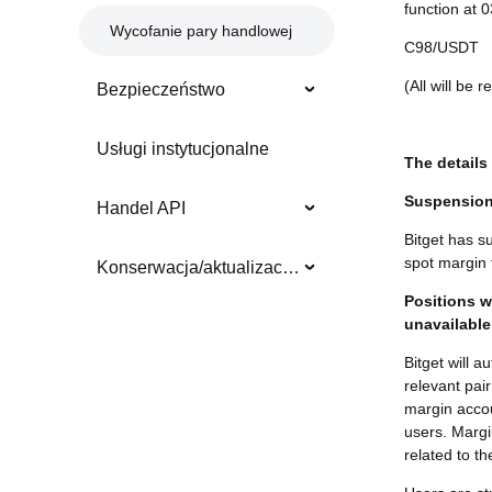
function at
Wycofanie pary handlowej
C98/USDT
(All will be 
Bezpieczeństwo
Usługi instytucjonalne
The details 
Suspension 
Handel API
Bitget has s
spot margin 
Konserwacja/aktualizacja systemu
Positions wi
unavailable
Bitget will a
relevant pai
margin accoun
users. Margin
related to th