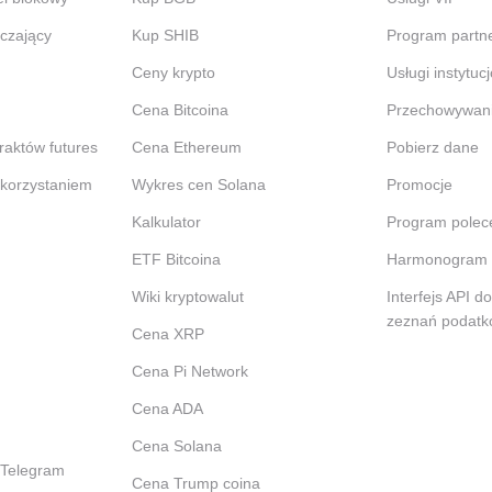
czający
Kup SHIB
Program partne
Ceny krypto
Usługi instytuc
Cena Bitcoina
Przechowywan
raktów futures
Cena Ethereum
Pobierz dane
ykorzystaniem
Wykres cen Solana
Promocje
Kalkulator
Program polec
ETF Bitcoina
Harmonogram 
Wiki kryptowalut
Interfejs API d
zeznań podat
Cena XRP
Cena Pi Network
Cena ADA
Cena Solana
 Telegram
Cena Trump coina