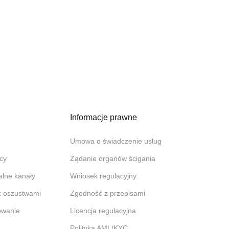
Informacje prawne
Umowa o świadczenie usług
cy
Żądanie organów ścigania
jalne kanały
Wniosek regulacyjny
z oszustwami
Zgodność z przepisami
owanie
Licencja regulacyjna
Polityka AML/KYC