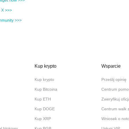
itget now >>>
n X >>>
mmunity >>>
Kup krypto
Wsparcie
Kup krypto
Prześlij opinię
Kup Bitcoina
Centrum pomo
Kup ETH
Zweryfikuj ofic
Kup DOGE
Centrum walk 
Kup XRP
Wniosek o not
el blokowy
Kup BGB
Usługi VIP