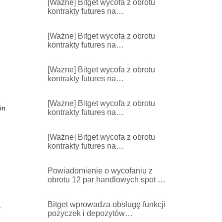
[Ważne] Bitget wycofa z obrotu
VANRY/USDT
kontrakty futures na
VANRYUSDT,HFTUSDT,ACXUS
DT i powiązane usługi
[Ważne] Bitget wycofa z obrotu
kontrakty futures na
TKOUSDT,EHUSDT i powiązane
usługi
[Ważne] Bitget wycofa z obrotu
kontrakty futures na
TRXUSD,BCHUSD,AAVEUSD,S
UIUSD,XLMUSD i powiązane
[Ważne] Bitget wycofa z obrotu
usługi
in
kontrakty futures na
LTCUSD,DOTUSD,UNIUSD,FIL
USD,ETCUSD i powiązane
[Ważne] Bitget wycofa z obrotu
usługi
kontrakty futures na
IPUSDT,IPUSDC i powiązane
usługi
Powiadomienie o wycofaniu z
obrotu 12 par handlowych spot 18
czerwca 2026 r.
Bitget wprowadza obsługę funkcji
.
pożyczek i depozytów