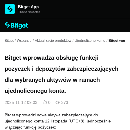
Bitget App
Trade smarter
Bitget
/
Wsparcie
/
Aktualizacje produktów
/
Ujednolicone konto
/
Bitget wprow
Bitget wprowadza obsługę funkcji
pożyczek i depozytów zabezpieczających
dla wybranych aktywów w ramach
ujednoliconego konta.
2025-11-12 09:03
0
373
Bitget wprowadzi nowe aktywa zabezpieczające do
ujednoliconego konta 12 listopada (UTC+8), jednocześnie
włączając funkcję pożyczek: