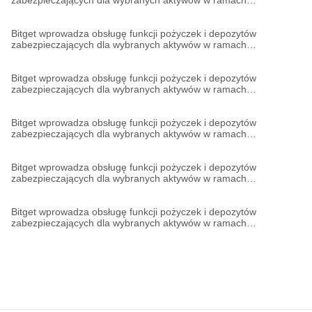
zabezpieczających dla wybranych aktywów w ramach
ujednoliconego konta.
Bitget wprowadza obsługę funkcji pożyczek i depozytów
zabezpieczających dla wybranych aktywów w ramach
ujednoliconego konta.
Bitget wprowadza obsługę funkcji pożyczek i depozytów
zabezpieczających dla wybranych aktywów w ramach
ujednoliconego konta.
Bitget wprowadza obsługę funkcji pożyczek i depozytów
zabezpieczających dla wybranych aktywów w ramach
ujednoliconego konta.
Bitget wprowadza obsługę funkcji pożyczek i depozytów
zabezpieczających dla wybranych aktywów w ramach
ujednoliconego konta.
Bitget wprowadza obsługę funkcji pożyczek i depozytów
zabezpieczających dla wybranych aktywów w ramach
ujednoliconego konta.