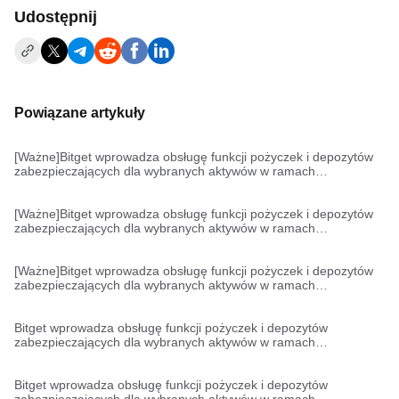
Udostępnij
Powiązane artykuły
[Ważne]Bitget wprowadza obsługę funkcji pożyczek i depozytów
zabezpieczających dla wybranych aktywów w ramach
ujednoliconego konta.
[Ważne]Bitget wprowadza obsługę funkcji pożyczek i depozytów
zabezpieczających dla wybranych aktywów w ramach
ujednoliconego konta.
[Ważne]Bitget wprowadza obsługę funkcji pożyczek i depozytów
zabezpieczających dla wybranych aktywów w ramach
ujednoliconego konta.
Bitget wprowadza obsługę funkcji pożyczek i depozytów
zabezpieczających dla wybranych aktywów w ramach
ujednoliconego konta.
Bitget wprowadza obsługę funkcji pożyczek i depozytów