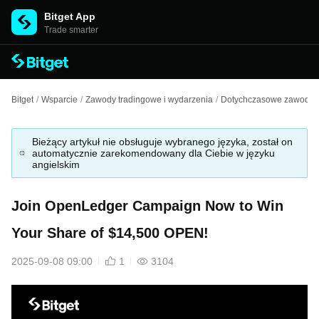
Bitget App
Trade smarter
Bitget
/
Wsparcie
/
Zawody tradingowe i wydarzenia
/
Dotychczasowe zawody i
Bieżący artykuł nie obsługuje wybranego języka, został on
automatycznie zarekomendowany dla Ciebie w języku
angielskim
Join OpenLedger Campaign Now to Win
Your Share of $14,500 OPEN!
2025-09-08 09:00
1
3104