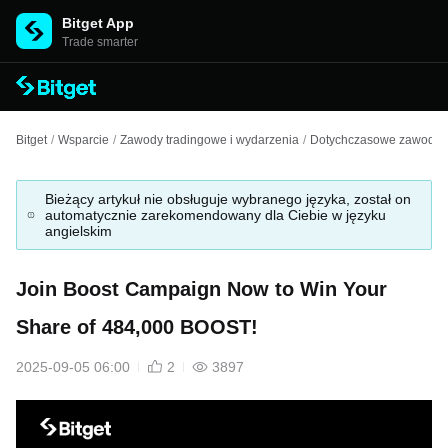
Bitget App
Trade smarter
Bitget
/
Wsparcie
/
Zawody tradingowe i wydarzenia
/
Dotychczasowe zawody i
Bieżący artykuł nie obsługuje wybranego języka, został on
automatycznie zarekomendowany dla Ciebie w języku
angielskim
Join Boost Campaign Now to Win Your
Share of 484,000 BOOST!
2025-09-05 06:00
2
3897