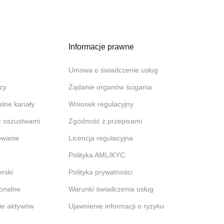
Informacje prawne
Umowa o świadczenie usług
cy
Żądanie organów ścigania
jalne kanały
Wniosek regulacyjny
z oszustwami
Zgodność z przepisami
owanie
Licencja regulacyjna
Polityka AML/KYC
rski
Polityka prywatności
jonalne
Warunki świadczenia usług
ie aktywów
Ujawnienie informacji o ryzyku