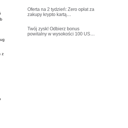
generacji liderów opinii w
sektorze krypto
Oferta na 2 tydzień: Zero opłat za
ń
zakupy krypto kartą
ub
kredytową/debetową
Twój zysk! Odbierz bonus
powitalny w wysokości 100 USD
ze 100% zyskiem
ług
h z
o