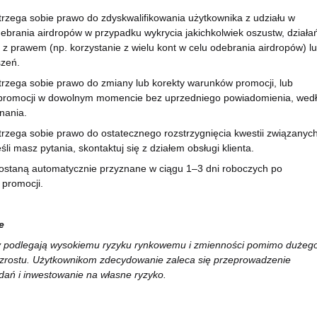
strzega sobie prawo do zdyskwalifikowania użytkownika z udziału w
debrania airdropów w przypadku wykrycia jakichkolwiek oszustw, działa
z prawem (np. korzystanie z wielu kont w celu odebrania airdropów) l
szeń.
strzega sobie prawo do zmiany lub korekty warunków promocji, lub
promocji w dowolnym momencie bez uprzedniego powiadomienia, wed
nania.
strzega sobie prawo do ostatecznego rozstrzygnięcia kwestii związanyc
śli masz pytania, skontaktuj się z działem obsługi klienta.
zostaną automatycznie przyznane w ciągu 1–3 dni roboczych po
 promocji.
e
y podlegają wysokiemu ryzyku rynkowemu i zmienności pomimo dużeg
wzrostu. Użytkownikom zdecydowanie zaleca się przeprowadzenie
dań i inwestowanie na własne ryzyko.