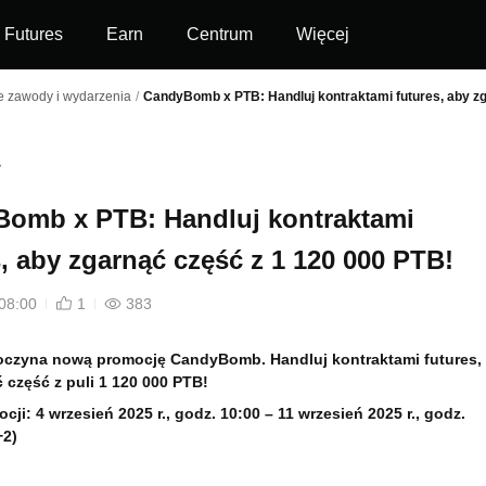
Futures
Earn
Centrum
Więcej
 zawody i wydarzenia
/
CandyBomb x PTB: Handluj kontraktami futures, aby zg
omb x PTB: Handluj kontraktami
s, aby zgarnąć część z 1 120 000 PTB!
08:00
1
383
poczyna nową promocję CandyBomb. Handluj kontraktami futures,
 część z puli 1 120 000 PTB!
cji: 4
wrzesień 2025 r., godz. 10:00 – 11 wrzesień 2025 r., godz.
+2)