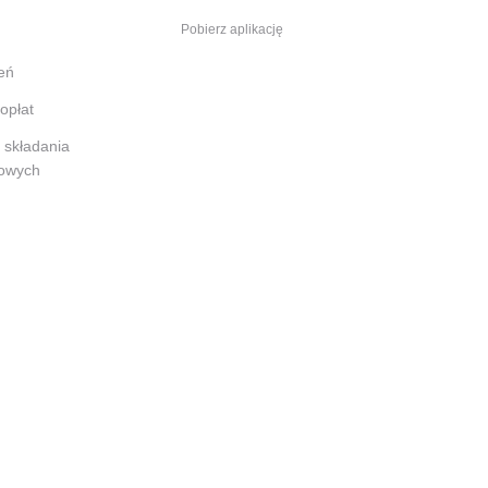
Pobierz aplikację
eń
opłat
o składania
kowych