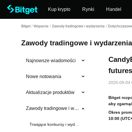
Kup krypto
Rynki
Handel
Bitget
/
Wsparcie
/
Zawody tradingowe i wydarzenia
/
Dotychczasowe
Zawody tradingowe i wydarzenia
CandyB
Najnowsze wiadomości
future
Nowe notowania
2025-09-04 
Aktualizacje produktów
Bitget roz
aby zgarnąć
Zawody tradingowe i wydarzenia
Okres promo
10:00 (UTC
Trwające konkursy i wydarzenia