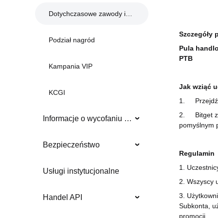
Dotychczasowe zawody i wydarzenia
Szczegóły p
Podział nagród
Pula handlo
PTB
Kampania VIP
Jak wziąć u
KCGI
1.
Przejd
2.
Bitget 
Informacje o wycofaniu z obrotu
pomyślnym p
Bezpieczeństwo
Regulamin
1. Uczestnic
Usługi instytucjonalne
2. Wszyscy u
3. Użytkowni
Handel API
Subkonta, uż
promocji.