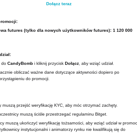
Dołącz teraz
romocji:
wa futures (tylko dla nowych użytkowników futures): 1 120 000
dział:
ź do
CandyBomb
i kliknij przycisk
Dołącz
, aby wziąć udział.
zacznie obliczać ważne dane dotyczące aktywności dopiero po
rzystąpieniu do promocji.
y muszą przejść weryfikację KYC, aby móc otrzymać zachęty.
czestnicy muszą ściśle przestrzegać regulaminu Bitget.
cy muszą ukończyć weryfikację tożsamości, aby wziąć udział w promocj
ytkownicy instytucjonalni i animatorzy rynku nie kwalifikują się do