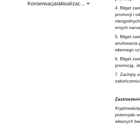
Konserwacja/aktualizacja systemu
4. Bitget za
promocji i o
niezgodnych 
innych naru
5. Bitget za
anulowania 
własnego uz
6. Bitget za
promocją. Je
7. Zachęty 
zakończeniu
Zastrzeżeni
Kryptowalut
potencjału 
własnych ba