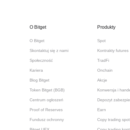
O Bitget
Produkty
O Bitget
Spot
Skontaktuj się z nami
Kontrakty futures
Społeczność
TradFi
Kariera
Onchain
Blog Bitget
Akcje
Token Bitget (BGB)
Konwersja i hand
Centrum ogłoszeń
Depozyt zabezpie
Proof of Reserves
Earn
Fundusz ochronny
Copy trading spot
Bitget UEX
Copy trading kont