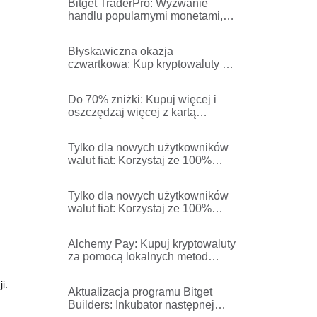
Bitget TraderPro: Wyzwanie
handlu popularnymi monetami,
sezon II - Proces i zasady
Błyskawiczna okazja
czwartkowa: Kup kryptowaluty za
pomocą karty
kredytowej/debetowej bez opłat
Do 70% zniżki: Kupuj więcej i
oszczędzaj więcej z kartą
kredytową lub debetową!
Tylko dla nowych użytkowników
walut fiat: Korzystaj ze 100%
cashbacków na opłaty
transakcyjne w BGB
Tylko dla nowych użytkowników
walut fiat: Korzystaj ze 100%
cashbacków na opłaty
transakcyjne w USDT
Alchemy Pay: Kupuj kryptowaluty
za pomocą lokalnych metod
płatności bez żadnych opłat!
i.
Aktualizacja programu Bitget
Builders: Inkubator następnej