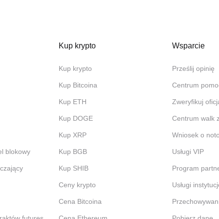
Kup krypto
Wsparcie
Kup krypto
Prześlij opinię
Kup Bitcoina
Centrum pomo
Kup ETH
Zweryfikuj ofic
Kup DOGE
Centrum walk 
Kup XRP
Wniosek o not
el blokowy
Kup BGB
Usługi VIP
czający
Kup SHIB
Program partne
Ceny krypto
Usługi instytuc
Cena Bitcoina
Przechowywan
raktów futures
Cena Ethereum
Pobierz dane