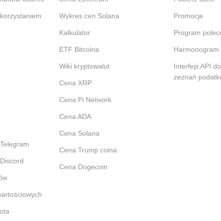
ykorzystaniem
Wykres cen Solana
Promocje
Kalkulator
Program polec
ETF Bitcoina
Harmonogram 
Wiki kryptowalut
Interfejs API d
zeznań podat
Cena XRP
Cena Pi Network
Cena ADA
Cena Solana
 Telegram
Cena Trump coina
 Discord
Cena Dogecoin
pów
wartościowych
ota