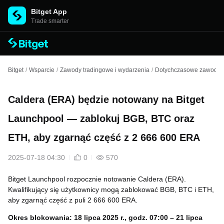
Bitget App
Trade smarter
Bitget
/
Wsparcie
/
Zawody tradingowe i wydarzenia
/
Dotychczasowe zawody i
Caldera (ERA) będzie notowany na Bitget
Launchpool — zablokuj BGB, BTC oraz
ETH, aby zgarnąć część z 2 666 600 ERA
2025-07-18 04:30
0
570
Bitget Launchpool rozpocznie notowanie Caldera (ERA).
Kwalifikujący się użytkownicy mogą zablokować BGB, BTC i ETH,
aby zgarnąć część z puli 2 666 600 ERA.
Okres blokowania: 18 lipca 2025 r., godz. 07:00 – 21 lipca