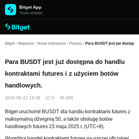
Bitget App
Trade smarter
Bitget
/
Wsparcie
/
Nowe notowania
/
Futures
/
Para BUSDT jest już dostępna 
Para BUSDT jest już dostępna do handlu
kontraktami futures i z użyciem botów
handlowych.
2025-05-22 16:38
0
689
Bitget uruchomił BUSDT dla handlu kontraktami futures z
maksymalną dźwignią 50, a także obsługę botów
handlowych futures 23 maja 2025 r. (UTC+8).
Wypróbuj handel kontraktami futures na naszej oficjalnej