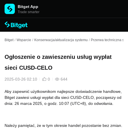
Bitget App
Trade smarter
Bitget
/
Wsparcie
/
Konserwacja/aktualizacja systemu
/
Przerwa techniczna spo
Ogłoszenie o zawieszeniu usług wypłat
sieci CUSD-CELO
2025-03-26 02:10
0
644
Aby zapewnić użytkownikom najlepsze doświadczenie handlowe,
Bitget zawiesi usługi wypłat dla sieci CUSD-CELO, począwszy od
dnia: 26 marca 2025, o godz. 10:07 (UTC+8), do odwołania.
Należy pamiętać, że w tym okresie handel pozostanie bez zmian.