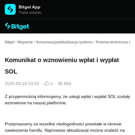
Bitget App
Trade smarter
Bitget
/
Wsparcie
/
Konserwacja/aktualizacja systemu
/
Przerwa techniczna spo
Komunikat o wznowieniu wpłat i wypłat
SOL
2025-03-16 03:52
0
604
Z przyjemnością informujemy, że usługi wpłat i wypłat SOL zostały
wznowione na naszej platformie.
Przepraszamy za wszelkie niedogodności powstałe w okresie
zawieszenia handlu. Najnowsze aktualizacje można znaleźć na