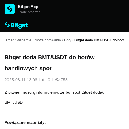
Bitget App
Trade smarter
Bitget
/
Wsparcie
/
Nowe notowania
/
Boty
/
Bitget doda BMT/USDT do botów 
Bitget doda BMT/USDT do botów
handlowych spot
2025-03-11 13:06
0
758
Z przyjemnością informujemy, że bot spot Bitget dodał:
BMT/USDT
Powiązane materiały: