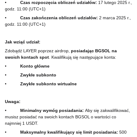
•
Czas rozpoczęcia obliczeń udziałów:
17 lutego 2025 r.,
godz. 11:00 (UTC+1)
•
Czas zakończenia obliczeń udziałów:
2 marca 2025 r.,
godz. 11:00 (UTC+1)
Jak wziąć udział:
Zdobądź LAYER poprzez airdrop,
posiadając BGSOL na
swoich kontach spot
. Kwalifikują się następujące konta:
•
Konto główne
•
Zwykłe subkonto
•
Zwykłe subkonto wirtualne
Uwaga:
•
Minimalny wymóg posiadania:
Aby się zakwalifikować,
musisz posiadać na swoich kontach BGSOL o wartości co
najmniej 1 USDT.
•
Maksymalny kwalifikujący się limit posiadania:
500