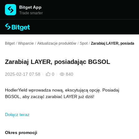
Bitget App
Trade smarter
Bitget
/
Wsparcie
/
Aktualizacje produktów
/
Spot
/
Zarabiaj LAYER, posiadaj
Zarabiaj LAYER, posiadając BGSOL
2025-02-17 07:58
0
840
HodlerYield wprowadza nową, ekscytującą opcję. Posiadaj
BGSOL, aby zacząć zarabiać LAYER już dziś!
Dołącz teraz
Okres promocji