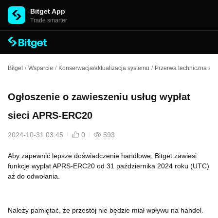
Bitget App
Trade smarter
Bitget
/
Wsparcie
/
Konserwacja/aktualizacja systemu
/
Przerwa techniczna spo
Ogłoszenie o zawieszeniu usług wypłat
sieci APRS-ERC20
2024-10-31 03:45
0
593
Aby zapewnić lepsze doświadczenie handlowe, Bitget zawiesi
funkcje wypłat APRS-ERC20 od 31 października 2024 roku (UTC)
aż do odwołania.
Należy pamiętać, że przestój nie będzie miał wpływu na handel.