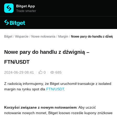
Bitget App
Trade smarter
Bitget
/
Wsparcie
/
Nowe notowania
/
Margin
/
Nowe pary do handlu z dźwign
Nowe pary do handlu z dźwignią –
FTN/USDT
2024-06-29 08:41
0
685
Z radością informujemy, że Bitget uruchomił transakcje z isolated
margin na rynku spot dla
FTN/USDT
.
Korzyści związane z nowym notowaniem
: Aby uczcić
notowanie nowych monet, Bitget losowo roześle kupony zniżkowe