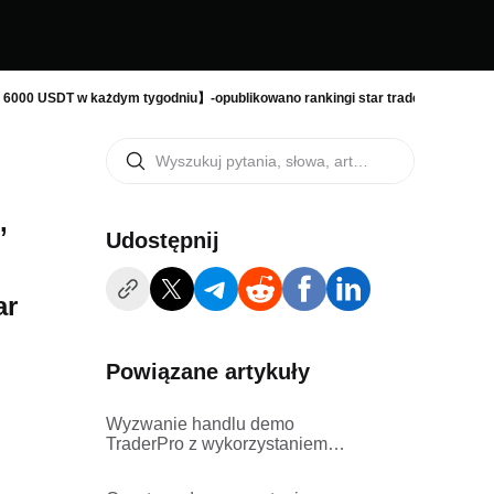
li 6000 USDT w każdym tygodniu】-opublikowano rankingi star traderów/obser
,
Udostępnij
ar
Powiązane artykuły
Wyzwanie handlu demo
TraderPro z wykorzystaniem
wielu aktywów: zasady i przebieg