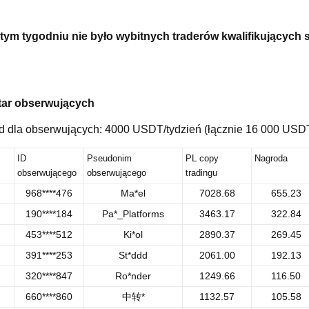
ym tygodniu nie było wybitnych traderów kwalifikujących s
tar obserwujących
d dla obserwujących: 4000 USDT/tydzień (łącznie 16 000 USD
ID
Pseudonim
PL copy
Nagroda
obserwującego
obserwującego
tradingu
968****476
Ma*el
7028.68
655.23
190****184
Pa*_Platforms
3463.17
322.84
453****512
Ki*ol
2890.37
269.45
391****253
St*ddd
2061.00
192.13
320****847
Ro*nder
1249.66
116.50
660****860
中转*
1132.57
105.58