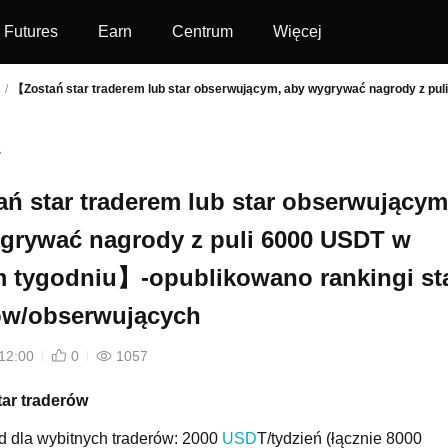
Futures
Earn
Centrum
Więcej
d
/
【Zostań star traderem lub star obserwującym, aby wygrywać nagrody z pu
ń star traderem lub star obserwującym
grywać nagrody z puli 6000 USDT w
 tygodniu】-opublikowano rankingi st
ów/obserwujących
12:00
0
1057
ar traderów
d dla wybitnych traderów: 2000
USD
T/tydzień (łącznie 8000