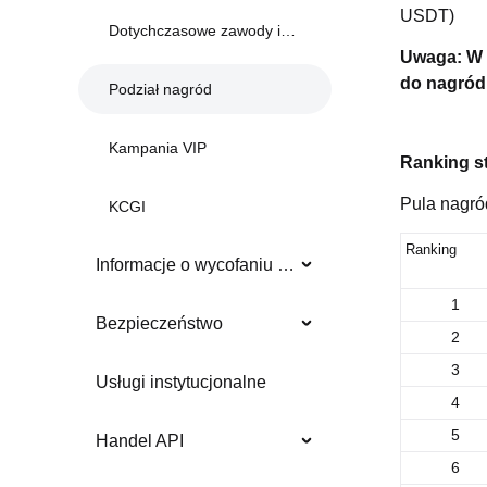
USDT)
Dotychczasowe zawody i wydarzenia
Uwaga: W t
do nagród
Podział nagród
Kampania VIP
Ranking s
Pula nagró
KCGI
Ranking
Informacje o wycofaniu z obrotu
1
Bezpieczeństwo
2
3
Usługi instytucjonalne
4
5
Handel API
6