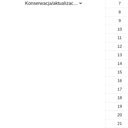
Konserwacja/aktualizacja systemu
7
8
9
10
11
12
13
14
15
16
17
18
19
20
21