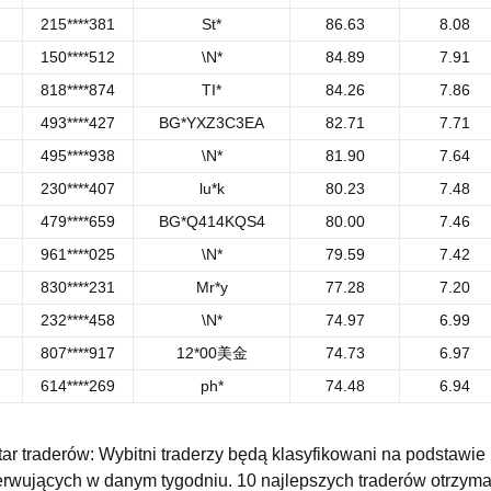
215****381
St*
86.63
8.08
150****512
\N*
84.89
7.91
818****874
TI*
84.26
7.86
493****427
BG*YXZ3C3EA
82.71
7.71
495****938
\N*
81.90
7.64
230****407
lu*k
80.23
7.48
479****659
BG*Q414KQS4
80.00
7.46
961****025
\N*
79.59
7.42
830****231
Mr*y
77.28
7.20
232****458
\N*
74.97
6.99
807****917
12*00美金
74.73
6.97
614****269
ph*
74.48
6.94
ar traderów: Wybitni traderzy będą klasyfikowani na podstawie
erwujących w danym tygodniu. 10 najlepszych traderów otrzym