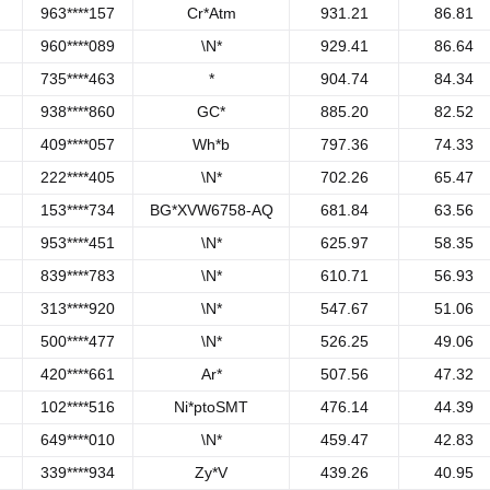
963****157
Cr*Atm
931.21
86.81
960****089
\N*
929.41
86.64
735****463
*
904.74
84.34
938****860
GC*
885.20
82.52
409****057
Wh*b
797.36
74.33
222****405
\N*
702.26
65.47
153****734
BG*XVW6758-AQ
681.84
63.56
953****451
\N*
625.97
58.35
839****783
\N*
610.71
56.93
313****920
\N*
547.67
51.06
500****477
\N*
526.25
49.06
420****661
Ar*
507.56
47.32
102****516
Ni*ptoSMT
476.14
44.39
649****010
\N*
459.47
42.83
339****934
Zy*V
439.26
40.95