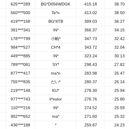
625****289
BG*D056WDGK
415.18
38.70
560****500
Te*n
413.02
38.50
419****158
BG*4TB
389.03
36.27
381****341
\N*
366.37
34.15
178****799
小帕*
347.73
32.42
984****527
CH*4
343.72
32.04
449****885
\N*
323.24
30.13
789****081
SY*
298.43
27.82
877****417
ma*n
283.98
26.47
755****835
だい*
280.37
26.14
219****148
KU*
278.30
25.94
977****743
li*estor
276.76
25.80
110****216
\N*
274.52
25.59
902****652
ma*
271.60
25.32
436****188
*
259.87
24.23