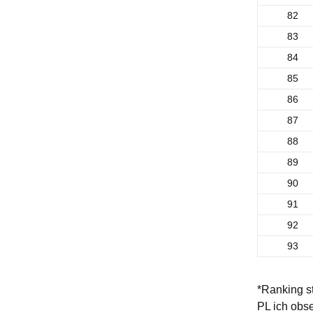
82
83
84
85
86
87
88
89
90
91
92
93
*Ranking st
PL ich obs