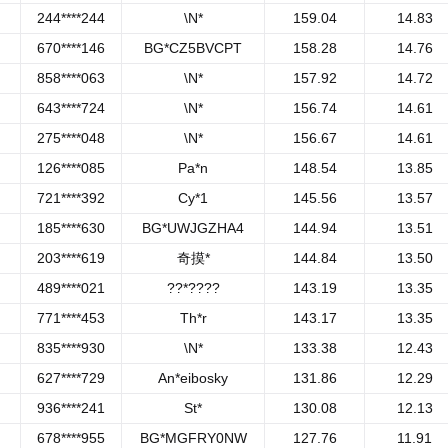
244****244
\N*
159.04
14.83
670****146
BG*CZ5BVCPT
158.28
14.76
858****063
\N*
157.92
14.72
643****724
\N*
156.74
14.61
275****048
\N*
156.67
14.61
126****085
Pa*n
148.54
13.85
721****392
Cy*1
145.56
13.57
185****630
BG*UWJGZHA4
144.94
13.51
203****619
奇摸*
144.84
13.50
489****021
??*????
143.19
13.35
771****453
Th*r
143.17
13.35
835****930
\N*
133.38
12.43
627****729
An*eibosky
131.86
12.29
936****241
St*
130.08
12.13
678****955
BG*MGFRY0NW
127.76
11.91