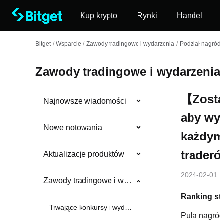
Kup krypto
Rynki
Handel
Bitget
/
Wsparcie
/
Zawody tradingowe i wydarzenia
/
Podział nagró
Zawody tradingowe i wydarzenia
【Zosta
Najnowsze wiadomości
aby wy
Nowe notowania
każdym
trader
Aktualizacje produktów
2024-02-01 
Zawody tradingowe i wydarzenia
Ranking st
Trwające konkursy i wydarzenia
Pula nagró