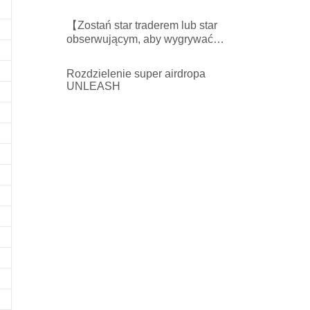
nagrody z puli 6000 USDT w
każdym tygodniu】-
【Zostań star traderem lub star
opublikowano rankingi star
obserwującym, aby wygrywać
traderów/obserwujących
nagrody z puli 6000 USDT w
każdym tygodniu】-
Rozdzielenie super airdropa
opublikowano rankingi star
UNLEASH
traderów/obserwujących