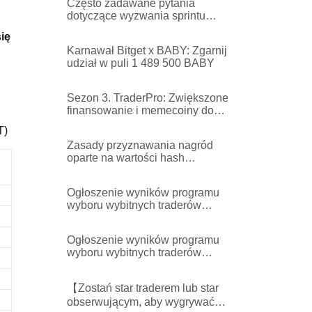
Często zadawane pytania
dotyczące wyzwania sprintu
GearUpTo7
ię
Karnawał Bitget x BABY: Zgarnij
udział w puli 1 489 500 BABY
Sezon 3. TraderPro: Zwiększone
finansowanie i memecoiny do
zgarnięcia! – Zasady wyboru i
T)
czas dystrybucji kont
Zasady przyznawania nagród
oparte na wartości hash
Ethereum
Ogłoszenie wyników programu
wyboru wybitnych traderów
futures
Ogłoszenie wyników programu
wyboru wybitnych traderów
futures
【Zostań star traderem lub star
obserwującym, aby wygrywać