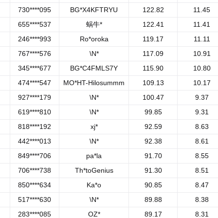
730****095
BG*X4KFTRYU
122.82
11.45
655****537
蜗牛*
122.41
11.41
246****993
Ro*oroka
119.17
11.11
767****576
\N*
117.09
10.91
345****677
BG*C4FMLS7Y
115.90
10.80
474****547
MO*HT-Hilosummm
109.13
10.17
927****179
\N*
100.47
9.37
619****810
\N*
99.85
9.31
818****192
xj*
92.59
8.63
442****013
\N*
92.38
8.61
849****706
pa*la
91.70
8.55
706****738
Th*toGenius
91.30
8.51
850****634
Ka*o
90.85
8.47
517****630
\N*
89.88
8.38
283****085
OZ*
89.17
8.31