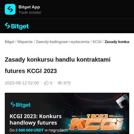
Bitget App
Trade smarter
Bitget
/
Wsparcie
/
Zawody tradingowe i wydarzenia
/
KCGI
/
Zasady konkursu
Zasady konkursu handlu kontraktami
futures KCGI 2023
2023-08-12 02:00
0
979