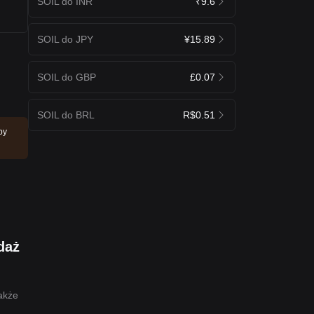
SOIL do INR
₹9.6
SOIL do JPY
¥15.89
SOIL do GBP
£0.07
SOIL do BRL
R$0.51
by
daż
akże