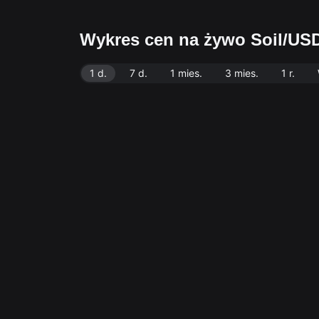
Wykres cen na żywo Soil/US
1 d.
7 d.
1 mies.
3 mies.
1 r.