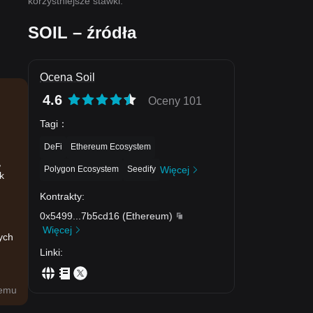
korzystniejsze stawki.
SOIL – źródła
Ocena Soil
4.6
Oceny 101
Tagi
：
DeFi
Ethereum Ecosystem
,
Polygon Ecosystem
Seedify
Więcej
k
Kontrakty
:
0x5499
...
7b5cd16
(
Ethereum
)
Więcej
ych
Linki
:
temu