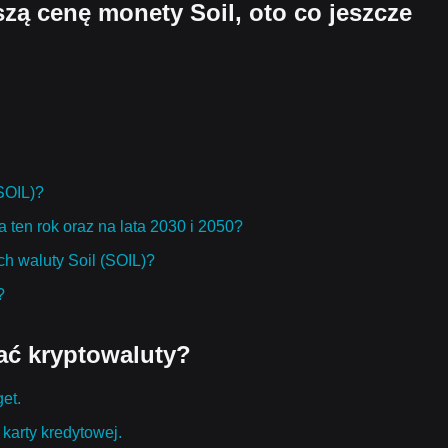
jszą cenę monety Soil, oto co jeszcze
(SOIL)?
a ten rok oraz na lata 2030 i 2050?
h waluty Soil (SOIL)?
?
ać kryptowaluty?
get.
karty kredytowej.