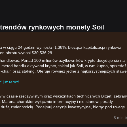
）
 trendów rynkowych monety Soil
a w ciągu 24 godzin wyniosła -1.38%. Bieżąca kapitalizacja rynkowa
en obrotu wynosi $30,536.29.
 handlować. Ponad 100 milionów użytkowników krypto decyduje się na
z metod handlu aktywami krypto, takimi jak Soil, w tym kupno, sprzedaż
-chain oraz staking. Oferuje również jedne z najkorzystniejszych stawe
 już teraz!
w w czasie rzeczywistym oraz wskaźnikach technicznych Bitget, zebran
 Ma ona charakter wyłącznie informacyjny i nie stanowi porady
ię dużą zmiennością. Podejmuj decyzje inwestycyjne, biorąc pod uwagę
5 min 