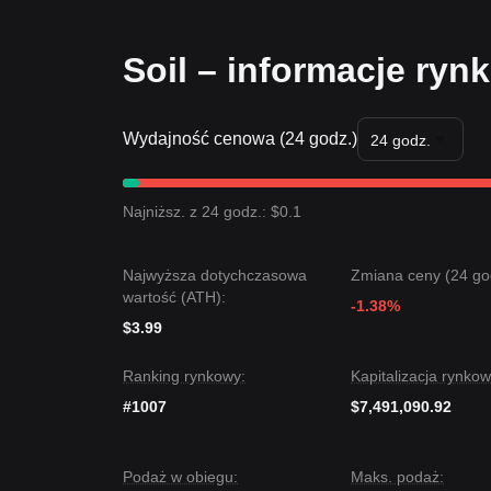
Soil – informacje ryn
Wydajność cenowa (24 godz.)
24 godz.
Najniższ. z 24 godz.: $0.1
Najwyższa dotychczasowa
Zmiana ceny (24 go
wartość (ATH):
-1.38%
$3.99
Ranking rynkowy:
Kapitalizacja rynkow
#1007
$7,491,090.92
Podaż w obiegu:
Maks. podaż: