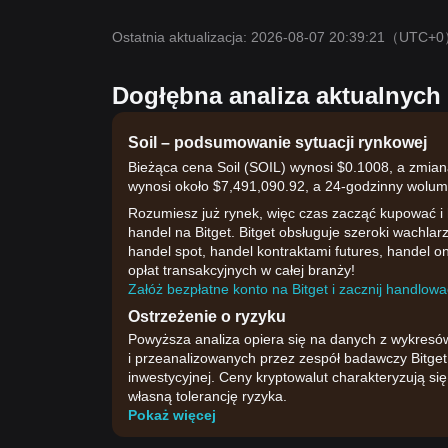
Ostatnia aktualizacja: 2026-08-07 20:39:21
（UTC+0
Dogłębna analiza aktualnych
Soil – podsumowanie sytuacji rynkowej
Bieżąca cena Soil (SOIL) wynosi $0.1008, a zmian
wynosi około $7,491,090.92, a 24-godzinny wolum
Rozumiesz już rynek, więc czas zacząć kupować i
handel na Bitget. Bitget obsługuje szeroki wachlar
handel spot, handel kontraktami futures, handel on
opłat transakcyjnych w całej branży!
Załóż bezpłatne konto na Bitget i zacznij handlować
Ostrzeżenie o ryzyku
Powyższa analiza opiera się na danych z wykresó
i przeanalizowanych przez zespół badawczy Bitget.
inwestycyjnej. Ceny kryptowalut charakteryzują s
własną tolerancję ryzyka.
Pokaż więcej