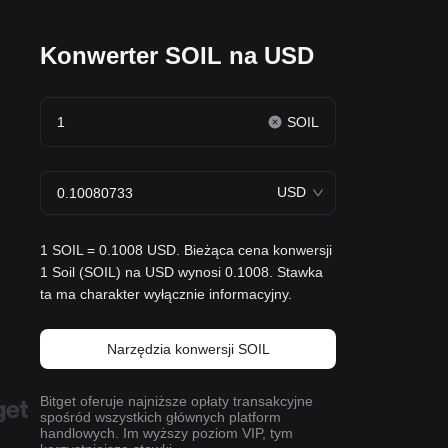
Konwerter SOIL na USD
SOIL
USD
1 SOIL = 0.1008 USD. Bieżąca cena konwersji
1 Soil (SOIL) na USD wynosi 0.1008. Stawka
ta ma charakter wyłącznie informacyjny.
Narzędzia konwersji SOIL
Bitget oferuje najniższe opłaty transakcyjne
spośród wszystkich głównych platform
handlowych. Im wyższy poziom VIP, tym