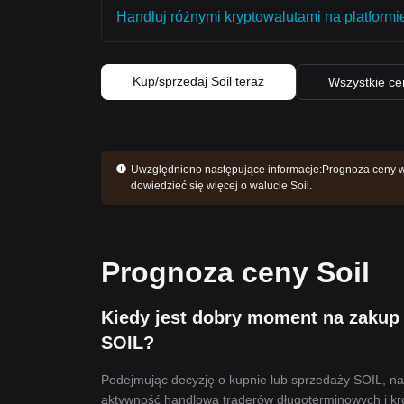
Handluj różnymi kryptowalutami na platformie
Kup/sprzedaj Soil teraz
Wszystkie ce
Uwzględniono następujące informacje:
Prognoza ceny wal
dowiedzieć się więcej o walucie Soil.
Prognoza ceny Soil
Kiedy jest dobry moment na zakup 
SOIL?
Podejmując decyzję o kupnie lub sprzedaży SOIL, nal
aktywność handlowa traderów długoterminowych i kró