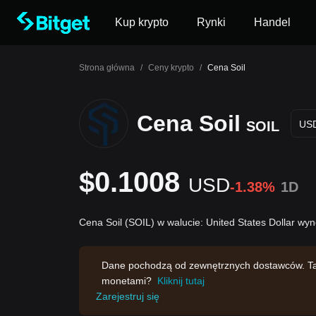
Kup krypto
Rynki
Handel
Strona główna
/
Ceny krypto
/
Cena Soil
Cena Soil
SOIL
US
$0.1008
USD
-1.38%
1D
Cena Soil (SOIL) w walucie: United States Dollar wy
Dane pochodzą od zewnętrznych dostawców. Ta s
monetami?
Kliknij tutaj
Zarejestruj się