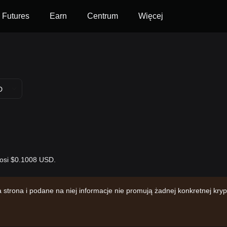
Futures
Earn
Centrum
Więcej
D
nosi $0.1008 USD.
trona i podane na niej informacje nie promują żadnej konkretnej kr