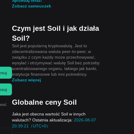
Sprzedaj teraz!
Zobacz samouczek
Czym jest Soil i jak działa
Soil?
Soil jest popularną kryptowalutą. Jest to
zdecentralizowana waluta peer-to-peer, w
związku z czym każdy może przechowywać,
wysyłać i otrzymywać walutę Soil bez potrzeby
scentralizowanego organu, takiego jak banki,
osuj
instytucje finansowe lub inni pośrednicy.
Zobacz więcej
osuj
Globalne ceny Soil
ować
Jaka jest obecna wartość Soil w innych
walutach? Ostatnia aktualizacja:
2026-08-07
20:39:21（UTC+0）