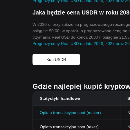
Prognozy ceny Real USD na lata 2026, 2027 oraz 2
Jaka będzie cena USDR w roku 203
W 2030 r., przy założeniu prognozowanego roczneg
osiągnie $0.00; w oparciu o prognozowaną cenę na t
trzymania Real USD do końca 2030 r. osiągnie 21.55
Prognozy ceny Real USD na lata 2026, 2027 oraz 2
Kup USDR
Gdzie najlepiej kupić krypto
Statystyki handlowe
B
Opłata transakcyjna spot (maker)
N
Opłata transakcyjna spot (taker)
N