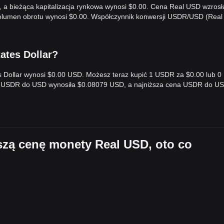
, a bieżąca kapitalizacja rynkowa wynosi $0.00. Cena Real USD wzrosł
wolumen obrotu wynosi $0.00. Współczynnik konwersji USDR/USD (Rea
tates Dollar?
es Dollar wynosi $0.00 USD. Możesz teraz kupić 1 USDR za $0.00 lub 
na USDR do USD wynosiła $0.08079 USD, a najniższa cena USDR do U
jszą cenę monety Real USD, oto co