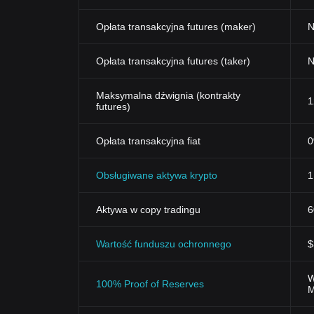
Opłata transakcyjna futures (maker)
N
Opłata transakcyjna futures (taker)
N
Maksymalna dźwignia (kontrakty
1
futures)
Opłata transakcyjna fiat
Obsługiwane aktywa krypto
1
Aktywa w copy tradingu
6
Wartość funduszu ochronnego
$
W
100% Proof of Reserves
M