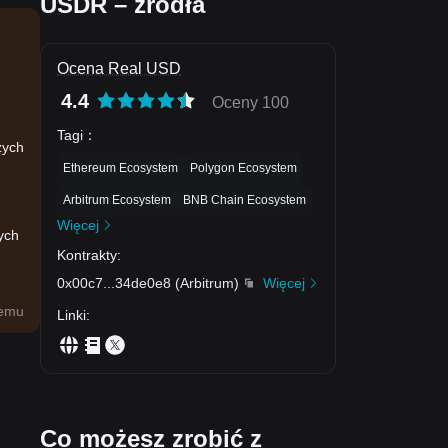
USDR – źródła
Ocena Real USD
4.4
Oceny 100
Tagi
：
zych
Ethereum Ecosystem
Polygon Ecosystem
Arbitrum Ecosystem
BNB Chain Ecosystem
Więcej
ych
Kontrakty
:
0x00c7
...
34de0e8
(
Arbitrum
)
Więcej
temu
Linki
:
Co możesz zrobić z