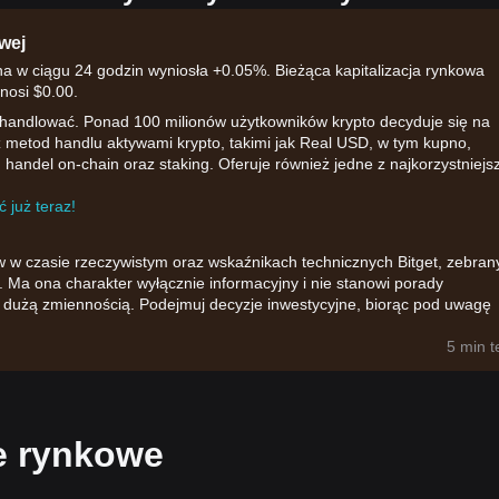
wej
a w ciągu 24 godzin wyniosła +0.05%. Bieżąca kapitalizacja rynkowa
nosi $0.00.
 handlować. Ponad 100 milionów użytkowników krypto decyduje się na
rz metod handlu aktywami krypto, takimi jak Real USD, w tym kupno,
 handel on-chain oraz staking. Oferuje również jedne z najkorzystniejs
 już teraz!
w w czasie rzeczywistym oraz wskaźnikach technicznych Bitget, zebran
 Ma ona charakter wyłącznie informacyjny i nie stanowi porady
ię dużą zmiennością. Podejmuj decyzje inwestycyjne, biorąc pod uwagę
5 min 
e rynkowe