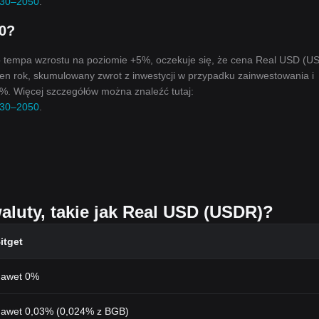
030–2050
.
0?
o tempa wzrostu na poziomie +5%, oczekuje się, że cena Real USD (U
en rok, skumulowany zwrot z inwestycji w przypadku zainwestowania i
%. Więcej szczegółów można znaleźć tutaj:
030–2050
.
waluty, takie jak Real USD (USDR)?
itget
awet 0%
awet 0,03% (0,024% z BGB)