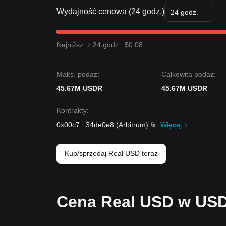
Wydajność cenowa (24 godz.)
24 godz.
Najniższ. z 24 godz.: $0.08
Maks. podaż:
Całkowita podaż:
45.67M USDR
45.67M USDR
Kontrakty
:
0x00c7
...
34de0e8
(
Arbitrum
)
Więcej
Kup/sprzedaj Real USD teraz
Cena Real USD w USD 