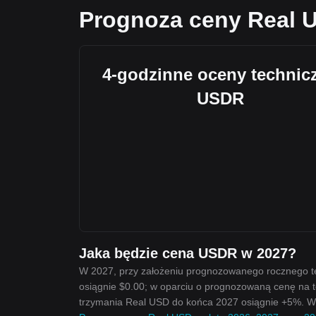
Prognoza ceny Real 
4-godzinne oceny technic
USDR
Jaka będzie cena USDR w 2027?
W 2027, przy założeniu prognozowanego rocznego t
osiągnie $0.00; w oparciu o prognozowaną cenę na t
trzymania Real USD do końca 2027 osiągnie +5%. Wi