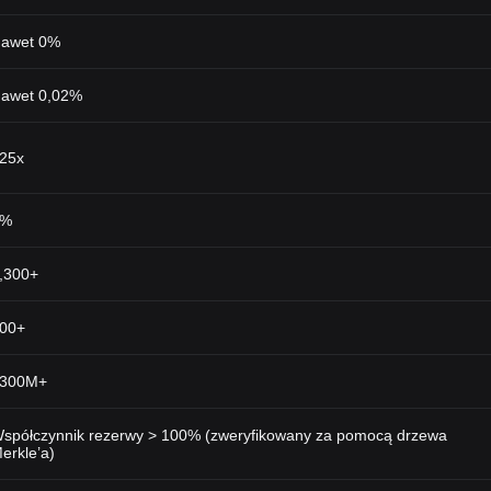
awet 0%
awet 0,02%
25x
0%
,300+
00+
300M+
spółczynnik rezerwy > 100% (zweryfikowany za pomocą drzewa
erkle’a)