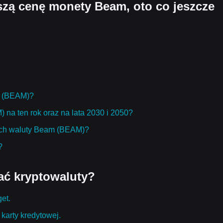
jszą cenę monety Beam, oto co jeszcze
am (BEAM)?
na ten rok oraz na lata 2030 i 2050?
ach waluty Beam (BEAM)?
?
ać kryptowaluty?
get.
karty kredytowej.