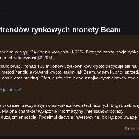
）
h trendów rynkowych monety Beam
iana w ciągu 24 godzin wyniosła -1.66%. Bieżąca kapitalizacja rynk
umen obrotu wynosi $2.20M.
 handlować. Ponad 100 milionów użytkowników krypto decyduje się na
rz metod handlu aktywami krypto, takimi jak Beam, w tym kupno, sprzed
-chain oraz staking. Oferuje również jedne z najkorzystniejszych stawe
 już teraz!
w w czasie rzeczywistym oraz wskaźnikach technicznych Bitget, zebran
 Ma ona charakter wyłącznie informacyjny i nie stanowi porady
ię dużą zmiennością. Podejmuj decyzje inwestycyjne, biorąc pod uwagę
5 min 