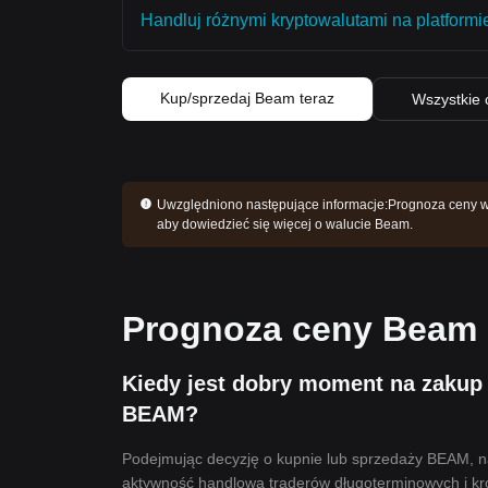
Handluj różnymi kryptowalutami na platformie
Kup/sprzedaj Beam teraz
Wszystkie 
Uwzględniono następujące informacje:
Prognoza ceny wa
aby dowiedzieć się więcej o walucie Beam.
Prognoza ceny Beam
Kiedy jest dobry moment na zakup 
BEAM?
Podejmując decyzję o kupnie lub sprzedaży BEAM, na
aktywność handlowa traderów długoterminowych i kr