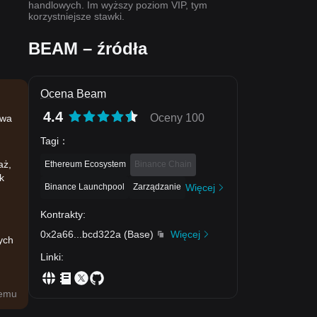
handlowych. Im wyższy poziom VIP, tym
korzystniejsze stawki.
BEAM – źródła
Ocena Beam
4.4
Oceny 100
owa
Tagi
：
aż,
Ethereum Ecosystem
Binance Chain
k
Binance Launchpool
Zarządzanie
Więcej
Kontrakty
:
0x2a66
...
bcd322a
(
Base
)
Więcej
ych
Linki
:
temu