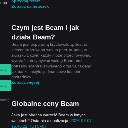
Sprzedaj teraz!
cena
Zobacz samouczek
Czym jest Beam i jak
działa Beam?
Beam jest popularną kryptowalutą. Jest to
zdecentralizowana waluta peer-to-peer, w
związku z czym każdy może przechowywać,
wysyłać i otrzymywać walutę Beam bez
potrzeby scentralizowanego organu, takiego
osuj
jak banki, instytucje finansowe lub inni
pośrednicy.
Zobacz więcej
osuj
ktować
Globalne ceny Beam
Jaka jest obecna wartość Beam w innych
walutach? Ostatnia aktualizacja:
2026-08-07
15:48:22（UTC+0）