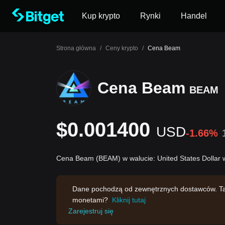
Kup krypto
Rynki
Handel
Strona główna
/
Ceny krypto
/
Cena Beam
Cena Beam
BEAM
$0.001400
USD
-1.66%
Cena Beam (BEAM) w walucie: United States Dollar
Dane pochodzą od zewnętrznych dostawców. Ta s
monetami?
Kliknij tutaj
Zarejestruj się