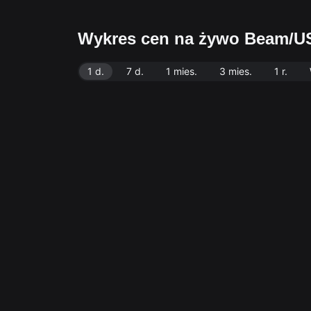
Wykres cen na żywo Beam/
1 d.
7 d.
1 mies.
3 mies.
1 r.