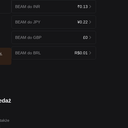
BEAM do INR
₹0.13
BEAM do JPY
¥0.22
BEAM do GBP
£0
BEAM do BRL
R$0.01
j,
edaż
także
t