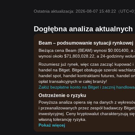
Ostatnia aktualizacja: 2026-08-07 15:48:22
（UTC+0
Dogłębna analiza aktualnyc
Beam – podsumowanie sytuacji rynkowej
Bieżąca cena Beam (BEAM) wynosi $0.001400, a zm
wynosi około $71,803,028.22, a 24-godzinny wol
Rozumiesz już rynek, więc czas zacząć kupować i
handel na Bitget. Bitget obsługuje szeroki wachla
handel spot, handel kontraktami futures, handel on
opłat transakcyjnych w całej branży!
Załóż bezpłatne konto na Bitget i zacznij handlować
Ostrzeżenie o ryzyku
Powyższa analiza opiera się na danych z wykresó
i przeanalizowanych przez zespół badawczy Bitget.
inwestycyjnej. Ceny kryptowalut charakteryzują s
własną tolerancję ryzyka.
Pokaż więcej