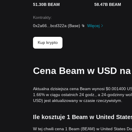
51.30B BEAM
58.47B BEAM
Kontrakty
:
0x2a66
...
bcd322a
(
Base
)
Więcej
Kup krypto
Cena Beam w USD na 
Aktualna dzisiejsza cena Beam wynosi $0.001400 US
1.66% w ciągu ostatnich 24 godz., a 24-godzinny 
USD) jest aktualizowany w czasie rzeczywistym.
Ile kosztuje 1 Beam w United State
W tej chwili cena 1 Beam (BEAM) w United States D