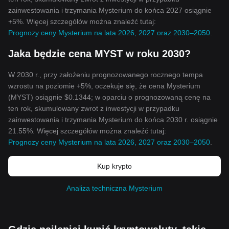
zainwestowania i trzymania Mysterium do końca 2027 osiągnie
+5%. Więcej szczegółów można znaleźć tutaj:
Prognozy ceny Mysterium na lata 2026, 2027 oraz 2030–2050
.
Jaka będzie cena MYST w roku 2030?
W 2030 r., przy założeniu prognozowanego rocznego tempa
wzrostu na poziomie +5%, oczekuje się, że cena Mysterium
(MYST) osiągnie $0.1344; w oparciu o prognozowaną cenę na
ten rok, skumulowany zwrot z inwestycji w przypadku
zainwestowania i trzymania Mysterium do końca 2030 r. osiągnie
21.55%. Więcej szczegółów można znaleźć tutaj:
Prognozy ceny Mysterium na lata 2026, 2027 oraz 2030–2050
.
Kup krypto
Analiza techniczna Mysterium