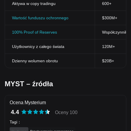
Aktywa w copy tradingu
600+
Wartość funduszu ochronnego
$300M+
100% Proof of Reserves
Współczynnik r
Użytkownicy z całego świata
120M+
Dzienny wolumen obrotu
$20B+
MYST – źródła
Ocena Mysterium
4.4
Oceny 100
Tagi
：