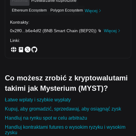
Platforma
Przetwarzanie rozproszone
Ethereum Ecosystem
Polygon Ecosystem
Więcej
Kontrakty
:
0x2ff0
...
b6e4df2
(
BNB Smart Chain (BEP20)
)
Więcej
Linki
:
Co możesz zrobić z kryptowalutami
takimi jak Mysterium (MYST)?
Łatwe wpłaty i szybkie wypłaty
Kupuj, aby gromadzić, sprzedawaj, aby osiągnąć zysk
Handluj na rynku spot w celu arbitrażu
Handluj kontraktami futures o wysokim ryzyku i wysokim
zysku