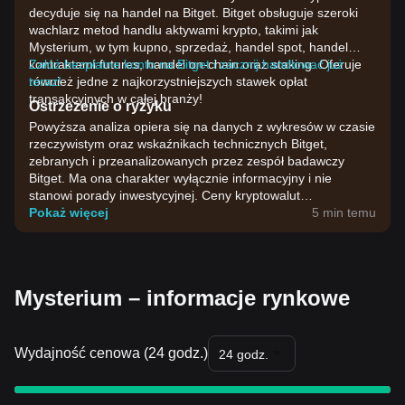
decyduje się na handel na Bitget. Bitget obsługuje szeroki
wachlarz metod handlu aktywami krypto, takimi jak
Mysterium, w tym kupno, sprzedaż, handel spot, handel
kontraktami futures, handel on-chain oraz staking. Oferuje
Załóż bezpłatne konto na Bitget i zacznij handlować już
również jedne z najkorzystniejszych stawek opłat
teraz!
transakcyjnych w całej branży!
Ostrzeżenie o ryzyku
Powyższa analiza opiera się na danych z wykresów w czasie
rzeczywistym oraz wskaźnikach technicznych Bitget,
zebranych i przeanalizowanych przez zespół badawczy
Bitget. Ma ona charakter wyłącznie informacyjny i nie
stanowi porady inwestycyjnej. Ceny kryptowalut
charakteryzują się dużą zmiennością. Podejmuj decyzje
Pokaż więcej
5 min temu
inwestycyjne, biorąc pod uwagę własną tolerancję ryzyka.
Mysterium – informacje rynkowe
Wydajność cenowa (24 godz.)
24 godz.