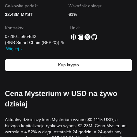
Całkowita podaż:
Wskaźnik obiegu:
32.43M MYST
61%
Kontrakty
:
Linki
:
0x2ff0
...
b6e4df2
(
BNB Smart Chain (BEP20)
)
Więcej
Kup krypto
Cena Mysterium w USD na żywo
dzisiaj
Aktualny dzisiejszy kurs Mysterium wynosi $0.1115 USD, a
bieżąca kapitalizacja rynkowa wynosi $2.23M. Cena Mysterium
wzrosła o 4.52% w ciągu ostatnich 24 godzin, a 24-godzinny