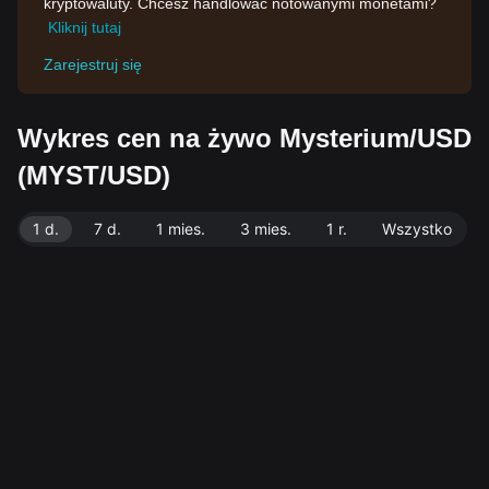
kryptowaluty. Chcesz handlować notowanymi monetami?
Kliknij tutaj
Zarejestruj się
Wykres cen na żywo Mysterium/USD
(MYST/USD)
1 d.
7 d.
1 mies.
3 mies.
1 r.
Wszystko