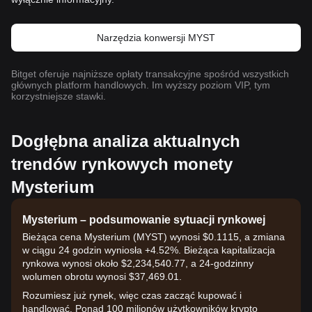
Narzędzia konwersji MYST
Bitget oferuje najniższe opłaty transakcyjne spośród wszystkich
głównych platform handlowych. Im wyższy poziom VIP, tym
korzystniejsze stawki.
Dogłębna analiza aktualnych
trendów rynkowych monety
Mysterium
Mysterium – podsumowanie sytuacji rynkowej
Bieżąca cena Mysterium (MYST) wynosi $0.1115, a zmiana
w ciągu 24 godzin wyniosła +4.52%. Bieżąca kapitalizacja
rynkowa wynosi około $2,234,540.77, a 24-godzinny
wolumen obrotu wynosi $37,469.01.
Rozumiesz już rynek, więc czas zacząć kupować i
handlować. Ponad 100 milionów użytkowników krypto