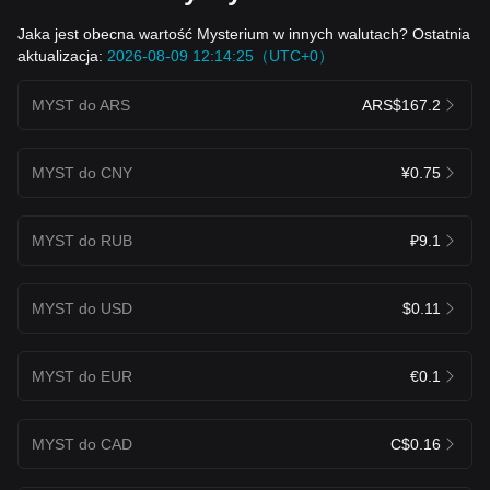
Jaka jest obecna wartość Mysterium w innych walutach? Ostatnia
aktualizacja:
2026-08-09 12:14:25（UTC+0）
MYST do ARS
ARS$167.2
MYST do CNY
¥0.75
MYST do RUB
₽9.1
MYST do USD
$0.11
MYST do EUR
€0.1
MYST do CAD
C$0.16