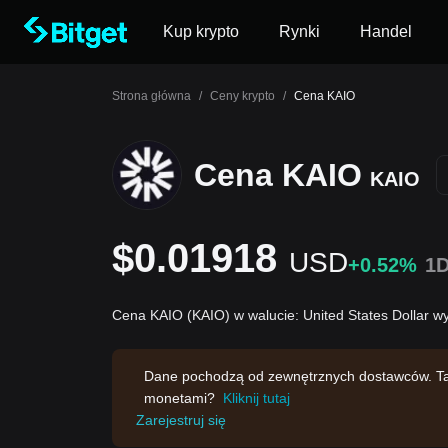
Kup krypto
Rynki
Handel
Strona główna
/
Ceny krypto
/
Cena KAIO
Cena KAIO
KAIO
$0.01918
USD
+0.52%
1
Cena KAIO (KAIO) w walucie: United States Dollar 
Dane pochodzą od zewnętrznych dostawców. Ta s
monetami?
Kliknij tutaj
Zarejestruj się