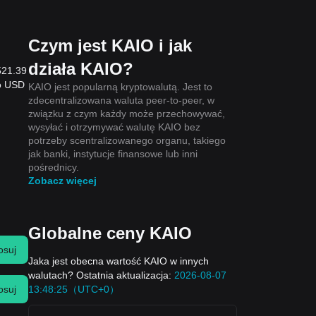
Czym jest KAIO i jak
działa KAIO?
521.39
do USD
KAIO jest popularną kryptowalutą. Jest to
zdecentralizowana waluta peer-to-peer, w
związku z czym każdy może przechowywać,
wysyłać i otrzymywać walutę KAIO bez
potrzeby scentralizowanego organu, takiego
jak banki, instytucje finansowe lub inni
pośrednicy.
Zobacz więcej
Globalne ceny KAIO
osuj
Jaka jest obecna wartość KAIO w innych
walutach? Ostatnia aktualizacja:
2026-08-07
13:48:25（UTC+0）
osuj