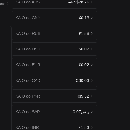
KAIO do ARS
ARS$28.76
ktować
KAIO do CNY
¥0.13
KAIO do RUB
₽1.58
KAIO do USD
$0.02
KAIO do EUR
€0.02
KAIO do CAD
C$0.03
KAIO do PKR
₨5.32
KAIO do SAR
ر.س0.07
KAIO do INR
₹1.83