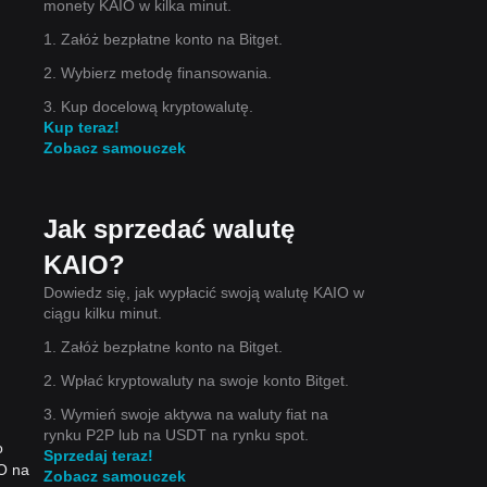
monety KAIO w kilka minut.
1. Załóż bezpłatne konto na Bitget.
2. Wybierz metodę finansowania.
3. Kup docelową kryptowalutę.
Kup teraz!
Zobacz samouczek
Jak sprzedać walutę
dla
KAIO?
cena
Dowiedz się, jak wypłacić swoją walutę KAIO w
ciągu kilku minut.
1. Załóż bezpłatne konto na Bitget.
2. Wpłać kryptowaluty na swoje konto Bitget.
3. Wymień swoje aktywa na waluty fiat na
SD
,
rynku P2P lub na USDT na rynku spot.
o
Sprzedaj teraz!
O na
Zobacz samouczek