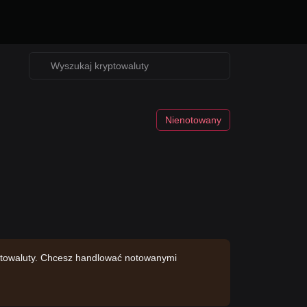
Nienotowany
yptowaluty. Chcesz handlować notowanymi