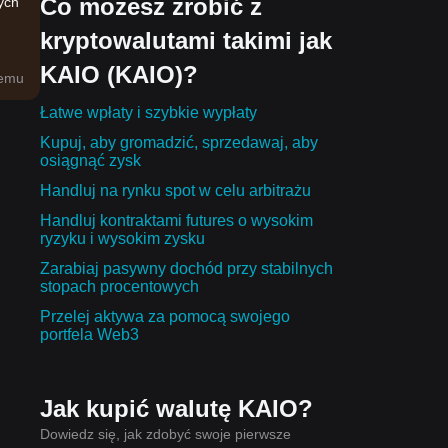
Co możesz zrobić z
ych
kryptowalutami takimi jak
KAIO (KAIO)?
temu
).
Łatwe wpłaty i szybkie wypłaty
Kupuj, aby gromadzić, sprzedawaj, aby
osiągnąć zysk
Handluj na rynku spot w celu arbitrażu
Handluj kontraktami futures o wysokim
ryzyku i wysokim zysku
Zarabiaj pasywny dochód przy stabilnych
azję
stopach procentowych
Przelej aktywa za pomocą swojego
portfela Web3
e
Jak kupić walutę KAIO?
Dowiedz się, jak zdobyć swoje pierwsze