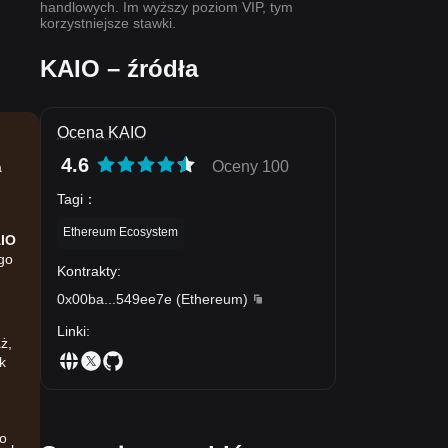
handlowych. Im wyższy poziom VIP, tym
korzystniejsze stawki.
KAIO – źródła
Ocena KAIO
4.6
Oceny 100
a
Tagi
：
Ethereum Ecosystem
IO
go
Kontrakty
:
0x00ba
...
549ee7e
(
Ethereum
)
Linki
:
ż,
k
co