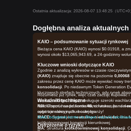
Ostatnia aktualizacja: 2026-08-07 13:48:25
（UTC+0
Dogłębna analiza aktualnyc
KAIO – podsumowanie sytuacji rynkowej
Bieżąca cena KAIO (KAIO) wynosi $0.01918, a zmi
wynosi około $13,065,943.69, a 24-godzinny wol
Kluczowe wnioski dotyczące KAIO
Zgodnie z analizą wykresów w czasie rzeczywisty
(KAIO)
znajduje się obecnie na poziomie
0,00068
zakresu przez cenę KAIO może wywołać nowy trend
konsolidacji
. Po niedawnym Token Generation Ev
kluczowych strefach technicznych, gdy rynek abs
Rozumiesz już rynek, więc czas zacząć kupować i
Wskaźniki techniczne
handel na Bitget. Bitget obsługuje szeroki wachla
RSI:
handel spot, handel kontraktami futures, handel on
Obecnie na poziomie
48
, co wskazuje na
neu
sugeruje okres ruchu bocznego.
opłat transakcyjnych w całej branży!
MACD:
Załóż bezpłatne konto na Bitget i zacznij handlować
Sygnał jest
neutralno-niedźwiedzi
, linia
krótkoterminowej konwincji kierunkowej.
Ostrzeżenie o ryzyku
MA:
Struktura
krótkoterminowej konsolidacji
. 