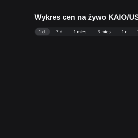
Wykres cen na żywo KAIO/U
1 d.
7 d.
1 mies.
3 mies.
1 r.