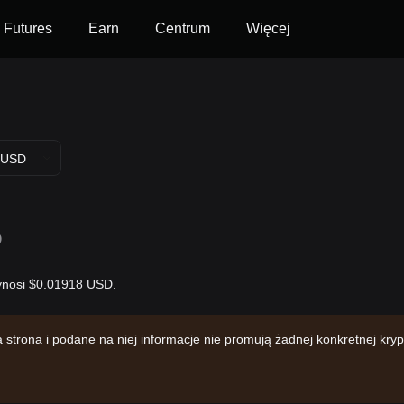
Futures
Earn
Centrum
Więcej
USD
D
wynosi $0.01918 USD.
trona i podane na niej informacje nie promują żadnej konkretnej kr