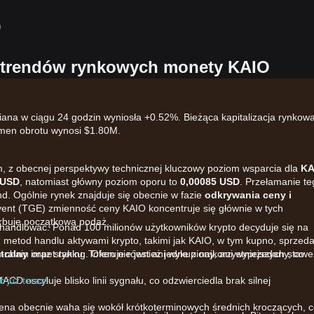
）
h trendów rynkowych monety KAIO
ana w ciągu 24 godzin wyniosła +0.52%. Bieżąca kapitalizacja rynkow
umen obrotu wynosi $1.80M.
m, z obecnej perspektywy technicznej kluczowy poziom wsparcia dla
KA
 USD
, natomiast główny poziom oporu to
0,00085 USD
. Przełamanie te
. Ogólnie rynek znajduje się obecnie w fazie
odkrywania ceny i
ent (TGE) zmienność ceny KAIO koncentruje się głównie w tych
orbuje początkową podaż.
 handlować. Ponad 100 milionów użytkowników krypto decyduje się na
rz metod handlu aktywami krypto, takimi jak KAIO, w tym kupno, sprzeda
-chain oraz staking. Oferuje również jedne z najkorzystniejszych stawe
tralny
impet rynku. Token nie jest ani wykupiony, ani wyprzedany, co
 już teraz!
 MACD oscyluje blisko linii sygnału, co odzwierciedla brak silnej
Cena obecnie waha się wokół krótkoterminowych średnich kroczących, 