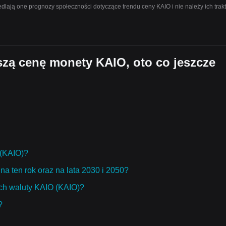
lają one prognozy społeczności dotyczące trendu ceny KAIO i nie należy ich tra
jszą cenę monety KAIO, oto co jeszcze
 (KAIO)?
na ten rok oraz na lata 2030 i 2050?
ch waluty KAIO (KAIO)?
?