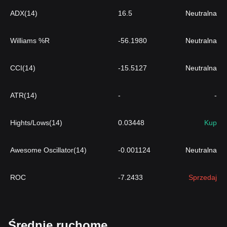
ADX(14)
16.5
Neutralna
Williams %R
-56.1980
Neutralna
CCI(14)
-15.5127
Neutralna
ATR(14)
-
-
Hights/Lows(14)
0.03448
Kup
Awesome Oscillator(14)
-0.001124
Neutralna
ROC
-7.2433
Sprzedaj
Średnie ruchome