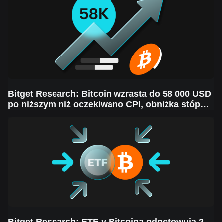
Bitget Research: Bitcoin wzrasta do 58 000 USD
po niższym niż oczekiwano CPI, obniżka stóp
Fed prawdopodobnie w przyszłym tygodniu
pomimo wahań rynkowych
Bitget Research: ETF-y Bitcoina odnotowują 2-