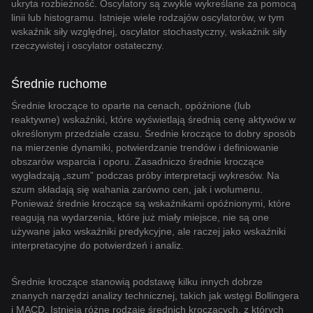
ukryta rozbieżność. Oscylatory są zwykle wykreślane za pomocą
linii lub histogramu. Istnieje wiele rodzajów oscylatorów, w tym
wskaźnik siły względnej, oscylator stochastyczny, wskaźnik siły
rzeczywistej i oscylator ostateczny.
Średnie ruchome
Średnie kroczące to oparte na cenach, opóźnione (lub
reaktywne) wskaźniki, które wyświetlają średnią cenę aktywów w
określonym przedziale czasu. Średnie kroczące to dobry sposób
na mierzenie dynamiki, potwierdzanie trendów i definiowanie
obszarów wsparcia i oporu. Zasadniczo średnie kroczące
wygładzają „szum” podczas próby interpretacji wykresów. Na
szum składają się wahania zarówno cen, jak i wolumenu.
Ponieważ średnie kroczące są wskaźnikami opóźnionymi, które
reagują na wydarzenia, które już miały miejsce, nie są one
używane jako wskaźniki predykcyjne, ale raczej jako wskaźniki
interpretacyjne do potwierdzeń i analiz.
Średnie kroczące stanowią podstawę kilku innych dobrze
znanych narzędzi analizy technicznej, takich jak wstęgi Bollingera
i MACD. Istnieją różne rodzaje średnich kroczących, z których