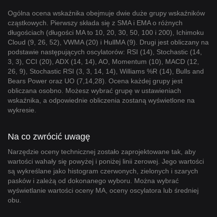
Ogólna ocena wskaźnika obejmuje dwie duże grupy wskaźników
cząstkowych. Pierwszy składa się z SMA i EMA o różnych
długościach (długości MA to 10, 20, 30, 50, 100 i 200), Ichimoku
Cloud (9, 26, 52), VWMA (20) i HullMA (9). Drugi jest obliczany na
podstawie następujących oscylatorów: RSI (14), Stochastic (14,
3, 3), CCI (20), ADX (14, 14), AO, Momentum (10), MACD (12,
26, 9), Stochastic RSI (3, 3, 14, 14), Williams %R (14), Bulls and
Bears Power oraz UO (7,14,28). Ocena każdej grupy jest
obliczana osobno. Możesz wybrać grupę w ustawieniach
wskaźnika, a odpowiednie obliczenia zostaną wyświetlone na
wykresie.
Na co zwrócić uwagę
Narzędzie oceny technicznej zostało zaprojektowane tak, aby
wartości wahały się powyżej i poniżej linii zerowej. Jego wartości
są wykreślane jako histogram czerwonych, zielonych i szarych
pasków i zależą od dokonanego wyboru. Można wybrać
wyświetlanie wartości oceny MA, oceny oscylatora lub średniej
obu.