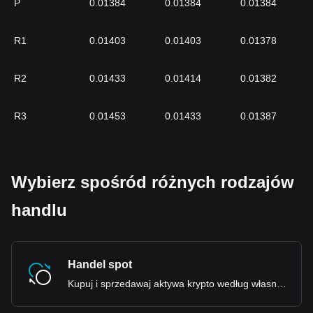
P
0.01384
0.01384
0.01384
R1
0.01403
0.01403
0.01378
R2
0.01433
0.01414
0.01382
R3
0.01453
0.01433
0.01387
Wybierz spośród różnych rodzajów
handlu
Handel spot
Kupuj i sprzedawaj aktywa krypto według własnego uznania