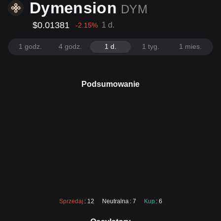
Dymension
DYM
$0.01381
1 d.
-2.15
%
1 godz.
4 godz.
1 d.
1 tyg.
1 mies.
Podsumowanie
Sprzedaj
: 12
Neutralna
: 7
Kup
: 6