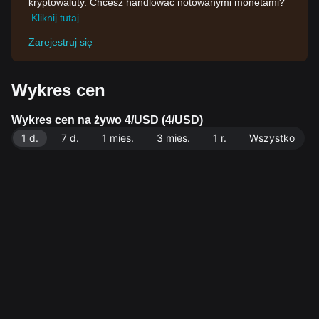
kryptowaluty. Chcesz handlować notowanymi monetami?
Kliknij tutaj
Zarejestruj się
Wykres cen
Wykres cen na żywo 4/USD (4/USD)
1 d.
7 d.
1 mies.
3 mies.
1 r.
Wszystko