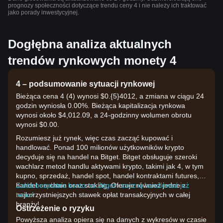
prognozy społeczności dotyczące trendu ceny 4 i nie należy ich traktować
jako porady inwestycyjnej.
Dogłębna analiza aktualnych
trendów rynkowych monety 4
4 – podsumowanie sytuacji rynkowej
Bieżąca cena 4 (4) wynosi $0.{​5}4012, a zmiana w ciągu 24
godzin wyniosła 0.00%. Bieżąca kapitalizacja rynkowa
wynosi około $4,012.09, a 24-godzinny wolumen obrotu
wynosi $0.00.
Rozumiesz już rynek, więc czas zacząć kupować i
handlować. Ponad 100 milionów użytkowników krypto
decyduje się na handel na Bitget. Bitget obsługuje szeroki
wachlarz metod handlu aktywami krypto, takimi jak 4, w tym
kupno, sprzedaż, handel spot, handel kontraktami futures,
handel on-chain oraz staking. Oferuje również jedne z
Załóż bezpłatne konto na Bitget i zacznij handlować już
najkorzystniejszych stawek opłat transakcyjnych w całej
teraz!
branży!
Ostrzeżenie o ryzyku
Powyższa analiza opiera się na danych z wykresów w czasie