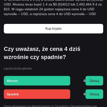
USD. Możesz teraz kupić 1 4 za $0.{​5}4012 lub 2,492,464.9 4 za
$10. W ciągu ostatnich 24 godzin najwyższa cena 4 do USD
wynosiła -- USD, a najniższa cena 4 do USD wynosiła -- USD.
Kup krypto
Czy uważasz, że cena 4 dziś
wzrośnie czy spadnie?
Łączna liczba głosów:
Wzrost
0
Głosuj
Spadek
0
Głosuj
Dane głosowania są aktualizowane co 24 godziny. Odzwierciedlają one