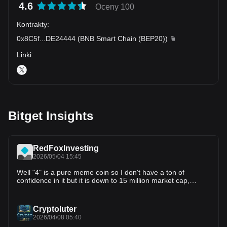
4.6
Oceny 100
Kontrakty
:
0x8C5f
...
DE24444
(
BNB Smart Chain (BEP20)
)
Linki
:
Bitget Insights
RedFoxInvesting
2026/05/04 15:45
Well "4" is a pure meme coin so I don't have a ton of
confidence in it but it is down to 15 million market cap,
probably a lot considering it doesn't do anything but also not
really high compared to a lot of others, we'll see if someone
comes in and pumps it up.
Cryptoluter
2026/04/08 05:40