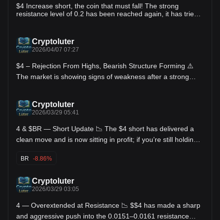
$4 Increase short, the coin that must fall! The strong
resistance level of 0.2 has been reached again, it has tried
to break through twice without success, the current price
can be directly shorted at the Apple point, this kind of meme
will definitely fall in the long term, brothers rest assured🈳!$4
Cryptoluter
2026/04/07 07:27
$4 – Rejection From Highs, Bearish Structure Forming ⚠️
The market is showing signs of weakness after a strong
push up, with price rejecting from recent highs and forming
lower highs, suggesting a potential shift in momentum from
buyers to sellers. Trading Plan: Short $4 • Entry Zone:
Cryptoluter
0.0160 – 0.0168 • Invalidation (SL): 0.0185 Targets: • TP1:
2026/03/29 05:41
0.0150 • TP2: 0.0140 • TP3: 0.0130 Setup Reasoning: •
Strong rejection from recent highs • Bearish structure
4 & $BR — Short Update 📉 The $4 short has delivered a
developing (lower highs) • Momentum appears to be fading
clean move and is now sitting in profit; if you’re still holding,
on the upside 👉 This setup aligns with a potential
this is a solid spot to close the position and lock in gains
continuation of downside if sellers maintain control, but
after the follow-through. Meanwhile, $BR is also moving well
always wait for confirmation and manage risk carefully
BR
-8.86%
to the downside, and if you’re still in, you can move your
before entering.$4
stop-loss into profit to secure the position while letting the
trade continue if momentum expands further.$$4 $BR
Cryptoluter
2026/03/29 03:05
4 — Overextended at Resistance 📉 $$4 has made a sharp
and aggressive push into the 0.0151–0.0161 resistance