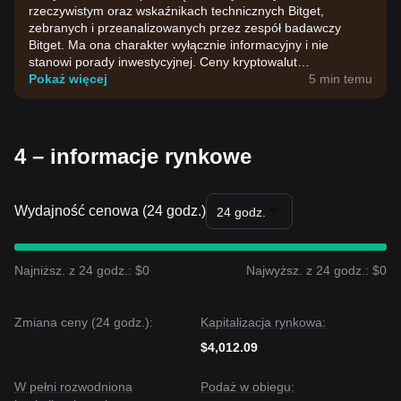
rzeczywistym oraz wskaźnikach technicznych Bitget,
zebranych i przeanalizowanych przez zespół badawczy
Bitget. Ma ona charakter wyłącznie informacyjny i nie
stanowi porady inwestycyjnej. Ceny kryptowalut
charakteryzują się dużą zmiennością. Podejmuj decyzje
Pokaż więcej
5 min temu
inwestycyjne, biorąc pod uwagę własną tolerancję ryzyka.
4 – informacje rynkowe
Wydajność cenowa (24 godz.)
24 godz.
Najniższ. z 24 godz.: $0
Najwyższ. z 24 godz.: $0
Zmiana ceny (24 godz.):
Kapitalizacja rynkowa:
$4,012.09
W pełni rozwodniona
Podaż w obiegu: