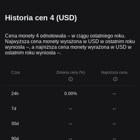
Historia cen 4 (USD)
Cena monety 4 odnotowała -- w ciągu ostatniego roku.
Najwyższa cena monety wyrażona w USD w ostatnim roku
wyniosła --, a najniższa cena monety wyrażona w USD w
ostatnim roku wyniosła --.
Czas
Zmiana ceny (%)
Najniższa cena
24h
0.00%
--
7d
--
--
30d
--
--
90d
--
--