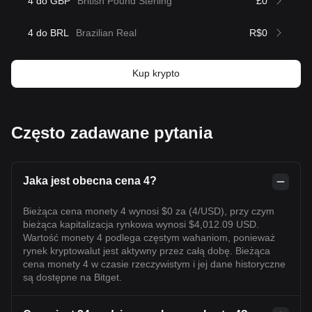
4 do GBP
British Pound Sterling
£0
4 do BRL
Brazilian Real
R$0
Kup krypto
Często zadawane pytania
Jaka jest obecna cena 4?
Bieżąca cena monety 4 wynosi $0 za (4/USD), przy czym
bieżąca kapitalizacja rynkowa wynosi $4,012.09 USD.
Wartość monety 4 podlega częstym wahaniom, ponieważ
rynek kryptowalut jest aktywny przez całą dobę. Bieżąca
cena monety 4 w czasie rzeczywistym i jej dane historyczne
są dostępne na Bitget.