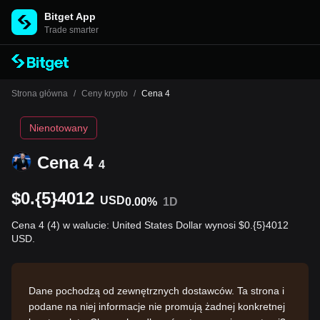
Bitget App
Trade smarter
Strona główna
/
Ceny krypto
/
Cena 4
Nienotowany
Cena 4
4
$0.{5}4012
USD
0.00%
1D
Cena 4 (4) w walucie: United States Dollar wynosi $0.{5}4012
USD.
Dane pochodzą od zewnętrznych dostawców. Ta strona i
podane na niej informacje nie promują żadnej konkretnej