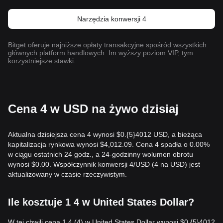
Narzędzia konwersji 4
Bitget oferuje najniższe opłaty transakcyjne spośród wszystkich
głównych platform handlowych. Im wyższy poziom VIP, tym
korzystniejsze stawki.
Cena 4 w USD na żywo dzisiaj
Aktualna dzisiejsza cena 4 wynosi $0.{​5}4012 USD, a bieżąca
kapitalizacja rynkowa wynosi $4,012.09. Cena 4 spadła o 0.00%
w ciągu ostatnich 24 godz., a 24-godzinny wolumen obrotu
wynosi $0.00. Współczynnik konwersji 4/USD (4 na USD) jest
aktualizowany w czasie rzeczywistym.
Ile kosztuje 1 4 w United States Dollar?
W tej chwili cena 1 4 (4) w United States Dollar wynosi $0.{​5}4012