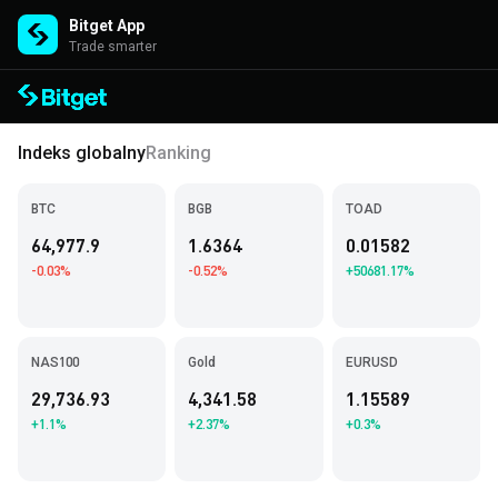
Bitget App
Trade smarter
Indeks globalny
Ranking
BTC
BGB
TOAD
64,977.9
1.6364
0.01582
-0.03%
-0.52%
+50681.17%
NAS100
Gold
EURUSD
29,736.93
4,341.58
1.15589
+1.1%
+2.37%
+0.3%