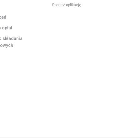
Pobierz aplikację
ceń
opłat
do składania
kowych