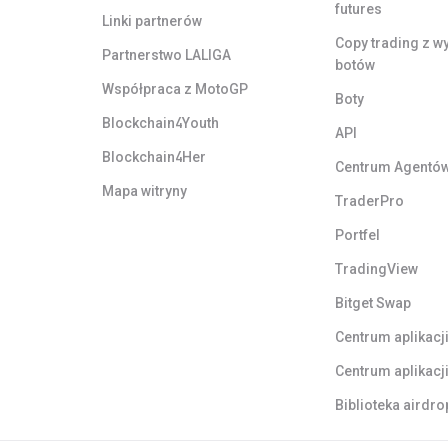
futures
Linki partnerów
Copy trading z w
Partnerstwo LALIGA
botów
Współpraca z MotoGP
Boty
Blockchain4Youth
API
Blockchain4Her
Centrum Agentó
Mapa witryny
TraderPro
Portfel
TradingView
Bitget Swap
Centrum aplikacj
Centrum aplikacj
Biblioteka airdr