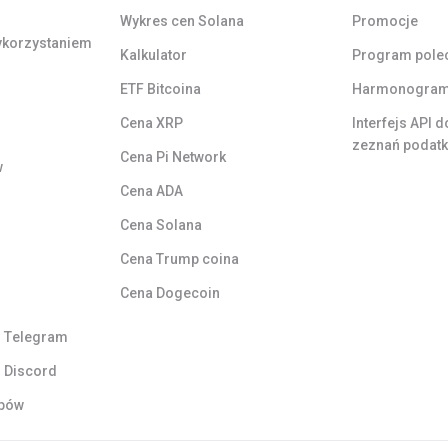
Wykres cen Solana
Promocje
ykorzystaniem
Kalkulator
Program pole
ETF Bitcoina
Harmonogram 
Cena XRP
Interfejs API 
zeznań podat
Cena Pi Network
w
Cena ADA
Cena Solana
Cena Trump coina
Cena Dogecoin
i Telegram
i Discord
opów