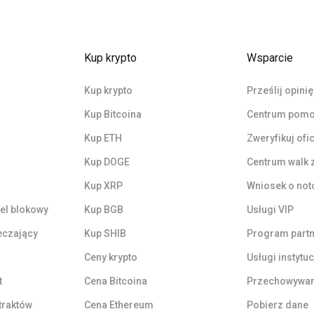
Kup krypto
Wsparcie
Kup krypto
Prześlij opinię
Kup Bitcoina
Centrum pom
Kup ETH
Zweryfikuj ofi
Kup DOGE
Centrum walk 
Kup XRP
Wniosek o not
el blokowy
Kup BGB
Usługi VIP
eczający
Kup SHIB
Program partn
Ceny krypto
Usługi instytu
t
Cena Bitcoina
Przechowywan
traktów
Cena Ethereum
Pobierz dane