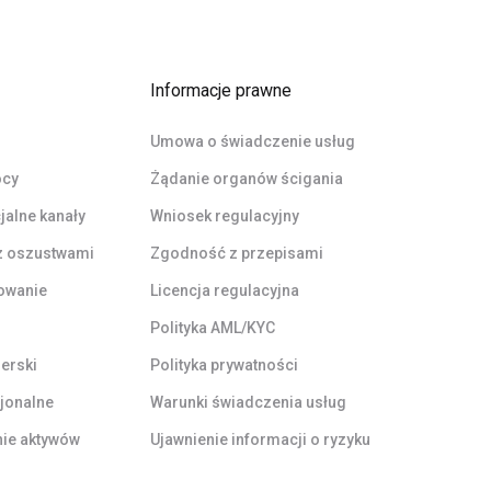
Informacje prawne
Umowa o świadczenie usług
ocy
Żądanie organów ścigania
cjalne kanały
Wniosek regulacyjny
z oszustwami
Zgodność z przepisami
owanie
Licencja regulacyjna
Polityka AML/KYC
erski
Polityka prywatności
cjonalne
Warunki świadczenia usług
ie aktywów
Ujawnienie informacji o ryzyku