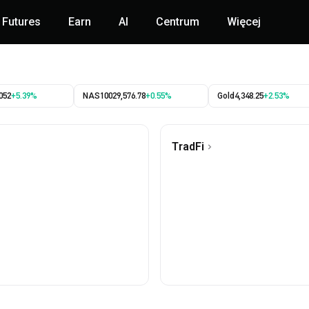
Futures
Earn
AI
Centrum
Więcej
052
+5.39%
NAS100
29,576.78
+0.55%
Gold
4,348.25
+2.53%
TradFi