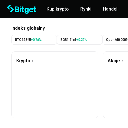
Kup krypto
Rynki
Handel
Indeks globalny
BTC
64,945
+0.76%
BGB
1.6169
+0.22%
OpenAI
0.0001
Krypto
Akcje