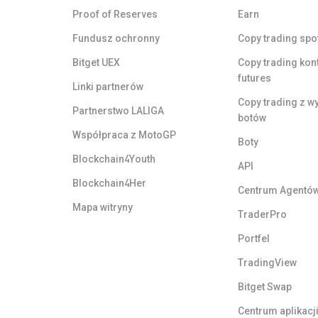
Proof of Reserves
Earn
Fundusz ochronny
Copy trading spo
Bitget UEX
Copy trading kon
futures
Linki partnerów
Copy trading z w
Partnerstwo LALIGA
botów
Współpraca z MotoGP
Boty
Blockchain4Youth
API
Blockchain4Her
Centrum Agentó
Mapa witryny
TraderPro
Portfel
TradingView
Bitget Swap
Centrum aplikacj