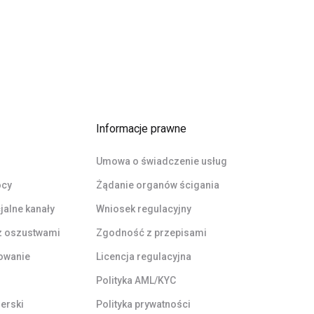
Informacje prawne
Umowa o świadczenie usług
ocy
Żądanie organów ścigania
cjalne kanały
Wniosek regulacyjny
z oszustwami
Zgodność z przepisami
owanie
Licencja regulacyjna
Polityka AML/KYC
erski
Polityka prywatności