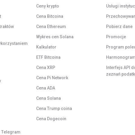
Ceny krypto
Usługi instytu
t
Cena Bitcoina
Przechowywan
traktów
Cena Ethereum
Pobierz dane
Wykres cen Solana
Promocje
ykorzystaniem
Kalkulator
Program pole
ETF Bitcoina
Harmonogram 
Cena XRP
Interfejs API 
zeznań podat
Cena Pi Network
w
Cena ADA
Cena Solana
Cena Trump coina
Cena Dogecoin
i Telegram