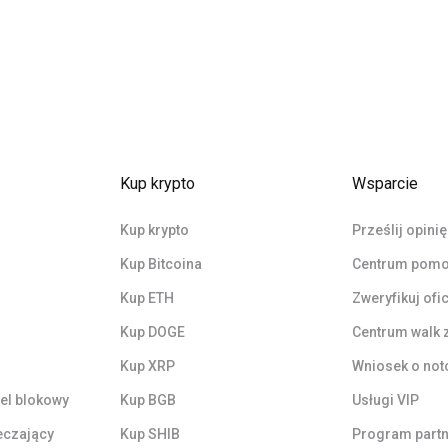
Kup krypto
Wsparcie
Kup krypto
Prześlij opinię
Kup Bitcoina
Centrum pom
Kup ETH
Zweryfikuj ofi
Kup DOGE
Centrum walk 
Kup XRP
Wniosek o not
el blokowy
Kup BGB
Usługi VIP
eczający
Kup SHIB
Program partn