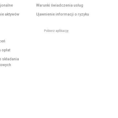
cjonalne
Warunki świadczenia usług
ie aktywów
Ujawnienie informacji o ryzyku
Pobierz aplikację
ceń
opłat
do składania
kowych