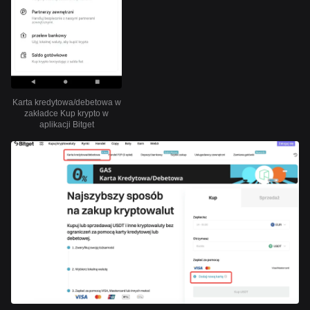
Karta kredytowa/debetowa w
zakładce Kup krypto w
aplikacji Bitget