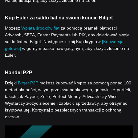
walutę fiducjarną, aby złożyć zlecenie na Euler.
Kup Euler za saldo fiat na swoim koncie Bitget
Możesz
Wpłata środków fiat
za pomocą bramek płatności
Advcash, SEPA, Faster Payments lub PIX, aby doładować swoje
saldo fiat na Bitget. Następnie kliknij Kup krypto >
[Konwersja
gotówki]
w górnym pasku nawigacyjnym, aby złożyć zlecenie na
Euler.
Handel P2P
Dzięki
Bitget P2P
możesz kupować krypto za pomocą ponad 100
metod płatności, w tym przelewu bankowego, gotówki i e-portfeli,
takich jak Payeer, Zelle, Perfect Money, Advcash czy Wise.
Wystarczy złożyć zlecenie i zapłacić sprzedawcy, aby otrzymać
kryptowalutę. Korzystaj z bezpiecznych transakcji z ochroną
escrow.