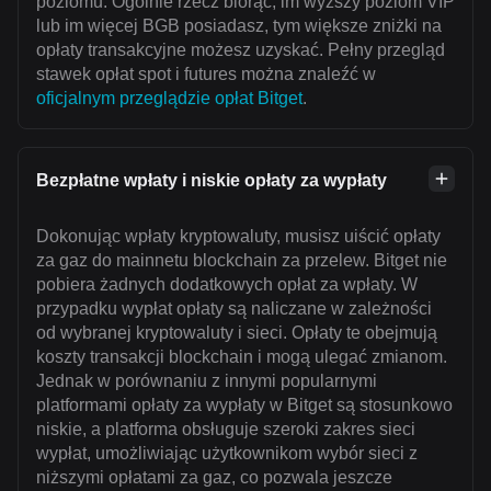
poziomu. Ogólnie rzecz biorąc, im wyższy poziom VIP
lub im więcej BGB posiadasz, tym większe zniżki na
opłaty transakcyjne możesz uzyskać. Pełny przegląd
stawek opłat spot i futures można znaleźć w
oficjalnym przeglądzie opłat Bitget
.
Bezpłatne wpłaty i niskie opłaty za wypłaty
Dokonując wpłaty kryptowaluty, musisz uiścić opłaty
za gaz do mainnetu blockchain za przelew. Bitget nie
pobiera żadnych dodatkowych opłat za wpłaty. W
przypadku wypłat opłaty są naliczane w zależności
od wybranej kryptowaluty i sieci. Opłaty te obejmują
koszty transakcji blockchain i mogą ulegać zmianom.
Jednak w porównaniu z innymi popularnymi
platformami opłaty za wypłaty w Bitget są stosunkowo
niskie, a platforma obsługuje szeroki zakres sieci
wypłat, umożliwiając użytkownikom wybór sieci z
niższymi opłatami za gaz, co pozwala jeszcze