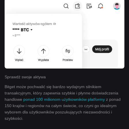
Sprawdź swoje aktywa
Bitget może pochwalić się bardzo wydajnym silnikiem
transakcyjnym, który zapewnia szybkie i płynne doświadczenia
handlowe
ponad 100 milionom użytkowników platformy
z ponad
150 krajów i regionów na całym świecie, co czyni go idealnym
wyborem dla użytkowników poszukujących niezawodności i
szybkości.