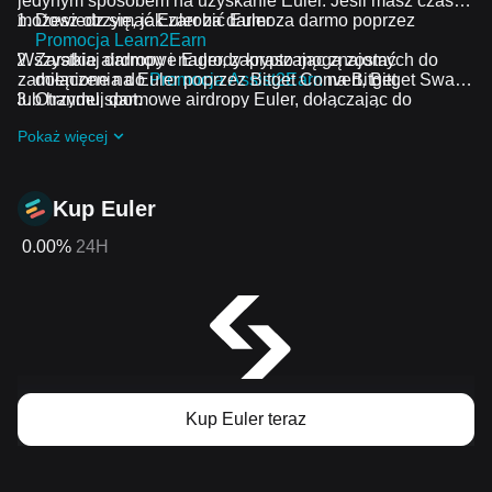
jedynym sposobem na uzyskanie Euler. Jeśli masz czas,
możesz otrzymać Euler za darmo.
Dowiedz się, jak zarobić Euler za darmo poprzez
Promocja Learn2Earn
Wszystkie airdropy i nagrody krypto mogą zostać
Zarabiaj darmowe Euler, zapraszając znajomych do
zamienione na Euler poprzez Bitget Convert, Bitget Swap
dołączenia do
Promocja Assist2Earn
na Bitget.
lub handel spot.
Otrzymuj darmowe airdropy Euler, dołączając do
Bieżące wyzwania i promocje
.
Pokaż więcej
Kup Euler
0.00%
24H
Kup Euler teraz