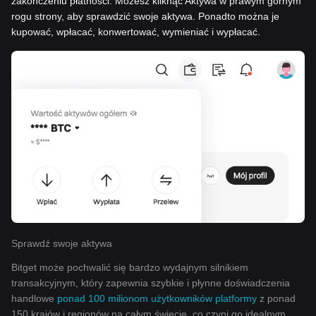
zakończeniu płatności. Możesz kliknąć Aktywa w prawym górnym
rogu strony, aby sprawdzić swoje aktywa. Ponadto można je
kupować, wpłacać, konwertować, wymieniać i wypłacać.
Sprawdź swoje aktywa
Bitget może pochwalić się bardzo wydajnym silnikiem
transakcyjnym, który zapewnia szybkie i płynne doświadczenia
handlowe
ponad 100 milionom użytkowników platformy
z ponad
150 krajów i regionów na całym świecie, co czyni go idealnym