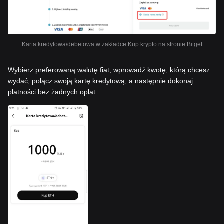
Karta kredytowa/debetowa w zakładce Kup krypto na stronie Bitget
Wybierz preferowaną walutę fiat, wprowadź kwotę, którą chcesz
wydać, połącz swoją kartę kredytową, a następnie dokonaj
płatności bez żadnych opłat.