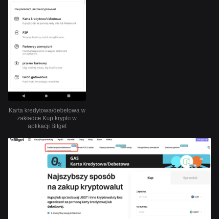
Karta kredytowa/debetowa w
zakładce Kup krypto w
aplikacji Bitget