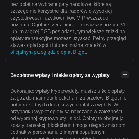
bez opłat na wybrane pary handlowe, które są
szczególnie korzystne dla traderów o wysokiej
częstotliwości i użytkowników VIP wyższego
poziomu. Ogólnie rzecz biorąc, im wyższy poziom VIP
lub im więcej BGB posiadasz, tym większe zniżki na
opłaty transakcyjne możesz uzyskać. Pełny przegląd
stawek opłat spot i futures można znaleźć w
oficjalnym przeglądzie opłat Bitget
.
Bezpłatne wpłaty i niskie opłaty za wypłaty
Dokonując wpłaty kryptowaluty, musisz uiścić opłaty
za gaz do mainnetu blockchain za przelew. Bitget nie
pobiera żadnych dodatkowych opłat za wpłaty. W
przypadku wypłat opłaty są naliczane w zależności
od wybranej kryptowaluty i sieci. Opłaty te obejmują
koszty transakcji blockchain i mogą ulegać zmianom.
Jednak w porównaniu z innymi popularnymi
platformami opłaty za wypłaty w Bitget są stosunkowo