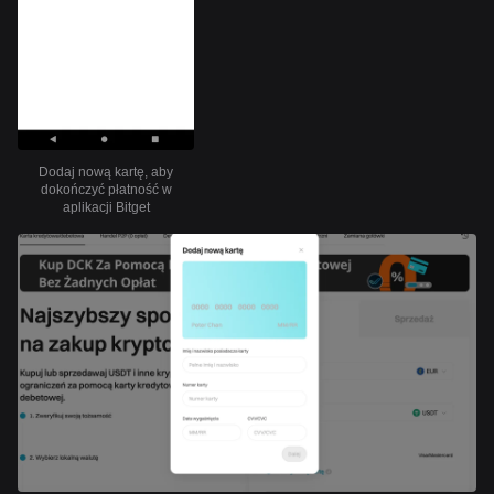
Dodaj nową kartę, aby
dokończyć płatność w
aplikacji Bitget