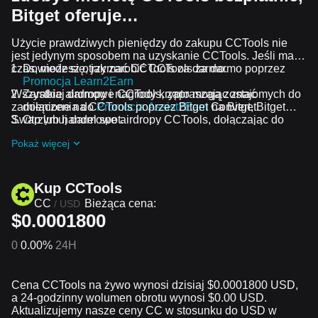
Bitget oferuje…
Użycie prawdziwych pieniędzy do zakupu CCTools nie
jest jedynym sposobem na uzyskanie CCTools. Jeśli masz
czas, możesz otrzymać CCTools za darmo.
Dowiedz się, jak zarobić CCTools za darmo poprzez
Promocja Learn2Earn
Wszystkie airdropy i nagrody krypto mogą zostać
Zarabiaj darmowe CCTools, zapraszając znajomych do
zamienione na CCTools poprzez Bitget Convert, Bitget
dołączenia do
Promocja Assist2Earn
na Bitget.
Swap lub handel spot.
Otrzymuj darmowe airdropy CCTools, dołączając do
Bieżące wyzwania i promocje
.
Pokaż więcej
Kup CCTools
CC
Bieżąca cena:
/
USD
$0.0001800
0
0.00%
24H
Cena CCTools na żywo wynosi dzisiaj $0.0001800 USD,
a 24-godzinny wolumen obrotu wynosi $0.00 USD.
Aktualizujemy nasze ceny CC w stosunku do USD w