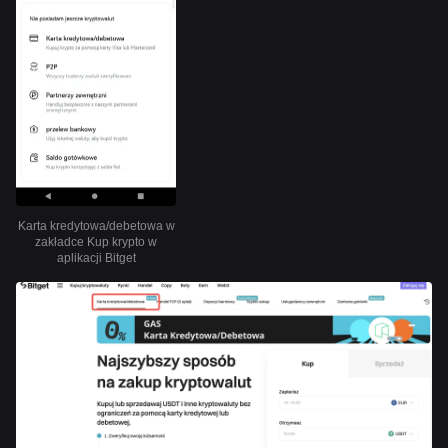
Karta kredytowa/debetowa w
zakładce Kup krypto w
aplikacji Bitget