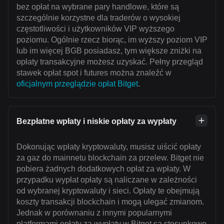
bez opłat na wybrane pary handlowe, które są
szczególnie korzystne dla traderów o wysokiej
częstotliwości i użytkowników VIP wyższego
poziomu. Ogólnie rzecz biorąc, im wyższy poziom VIP
lub im więcej BGB posiadasz, tym większe zniżki na
opłaty transakcyjne możesz uzyskać. Pełny przegląd
stawek opłat spot i futures można znaleźć w
oficjalnym przeglądzie opłat Bitget
.
Bezpłatne wpłaty i niskie opłaty za wypłaty
Dokonując wpłaty kryptowaluty, musisz uiścić opłaty
za gaz do mainnetu blockchain za przelew. Bitget nie
pobiera żadnych dodatkowych opłat za wpłaty. W
przypadku wypłat opłaty są naliczane w zależności
od wybranej kryptowaluty i sieci. Opłaty te obejmują
koszty transakcji blockchain i mogą ulegać zmianom.
Jednak w porównaniu z innymi popularnymi
platformami opłaty za wypłaty w Bitget są stosunkowo