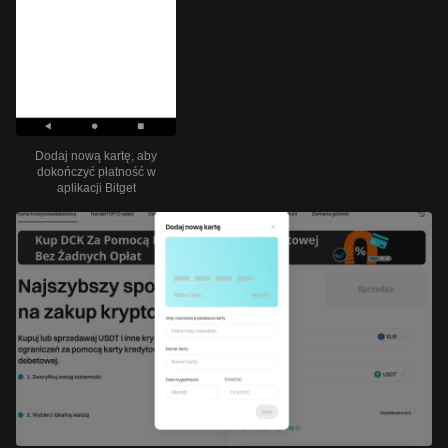
Dodaj nową kartę, aby
dokończyć płatność w
aplikacji Bitget