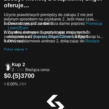
oferuje…
Użycie prawdziwych pieniędzy do zakupu 2 nie jest
jedynym sposobem na uzyskanie 2. Jeśli masz czas,
możesz otrzymać 2 za darmo.
Dowiedz się, jak zarobić 2 za darmo poprzez
Promocja
Learn2Earn
Wszystkie airdropy i nagrody krypto mogą zostać
Zarabiaj darmowe 2, zapraszając znajomych do
zamienione na 2 poprzez Bitget Convert, Bitget Swap lub
dołączenia do
Promocja Assist2Earn
na Bitget.
handel spot.
Otrzymuj darmowe airdropy 2, dołączając do
Bieżące
wyzwania i promocje
.
Pokaż więcej
Kup 2
2
Bieżąca cena:
/
USD
$0.{5}3700
0
0.00%
24H