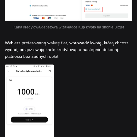
Karta kredytowa/debetowa w zakładce Kup krypto na stronie Bitget
Wybierz preferowaną walutę fiat, wprowadź kwotę, którą chcesz
wydać, połącz swoją kartę kredytową, a następnie dokonaj
płatności bez żadnych opłat.