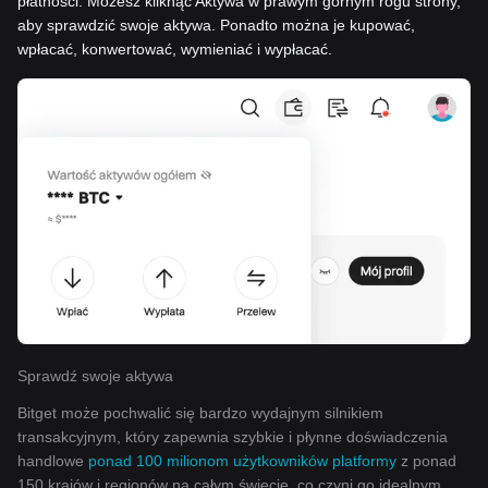
płatności. Możesz kliknąć Aktywa w prawym górnym rogu strony,
aby sprawdzić swoje aktywa. Ponadto można je kupować,
wpłacać, konwertować, wymieniać i wypłacać.
Sprawdź swoje aktywa
Bitget może pochwalić się bardzo wydajnym silnikiem
transakcyjnym, który zapewnia szybkie i płynne doświadczenia
handlowe
ponad 100 milionom użytkowników platformy
z ponad
150 krajów i regionów na całym świecie, co czyni go idealnym