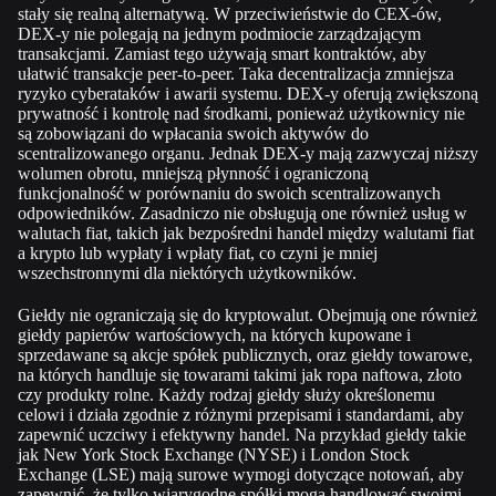
st
ały się realną alternatywą. W przeciwieństwie do CEX-ów,
DEX-y nie polegają na jednym podmiocie zarządzającym
transakcjami. Zamiast tego używają smart kontraktów, aby
ułatwić transakcje peer-to-peer. Taka decentralizacja zmniejsza
ryzyko cyberataków i awar
ii systemu. DEX-y oferują zwiększoną
prywatność i kontrolę nad środkami, ponieważ użytkownicy nie
są zobowiązani do wpłacania swoich aktywów do
scentralizowanego organu. Jednak DEX-y mają zazwyczaj niższy
wolumen obrotu, mniejszą płynność i ograniczoną
fun
kcjonalność w porównaniu do swoich scentralizowanych
odpowiedników. Zasadniczo nie obsługują one również usług w
walutach fiat, takich jak bezpośredni handel między walutami fiat
a krypto lub wypłaty i wpłaty fiat, co czyni je mniej
wszechstronnymi dla nie
których użytkowników.
Giełdy nie ograniczają się do kryptowalut. Obejmują one również
giełdy papierów wartościowych, na których kupowane i
sprzedawane są akcje spółek publicznych, oraz giełdy towarowe,
na których handluje się towarami takimi jak ropa naft
owa, złoto
czy produkty rolne. Każdy rodzaj giełdy służy określonemu
celowi i działa zgodnie z różnymi przepisami i standardami, aby
zapewnić uczciwy i efektywny handel. Na przykład giełdy takie
jak New York
Stock Exchange (NYSE) i London Stock
Exchange (L
SE) mają surowe wymogi dotyczące notowań, aby
zapewnić, że tylko wiarygodne spółki mogą handlować swoimi