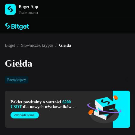
Bitget App
Trade smarter
Bitget
/
Słowniczek krypto
/
Giełda
Giełda
Początkujący
Pakiet powitalny o wartości
6200
USDT
dla nowych użytkowników
Bitget!
Zdobądź teraz!