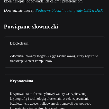
która najlepiej odpowiada ich celom i preferencjom.
Dowiedz się więcej:
Podstawy blockch
aina: giełdy CEX a DEX
Powiązane słowniczki
Blockchain
Zdecentralizowany ledger (księga rachunkowa), który rejestruje
transakcje w sieci komputerów.
Kryptowaluta
Kryptowaluta to forma cyfrowej waluty zabezpieczonej
kryptografią i technologią blockchain w celu zapewnienia
bezpiecznych, zdecentralizowanych transakcji bez potrzeby
korzystania z tradycyjnych pośredników.