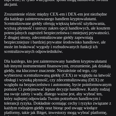
akcjami.
Zrozumienie różnic między CEX-em i DEX-em jest niezbędne
dla każdego zainteresowanego handlem kryptowalutami.
Scentralizowane giełdy oferują
większą łatwość użytkowania,
wyższą płynność i szerszy zakres opcji handlowych, ale kosztem
potencjalnych zagrożeń bezpieczeństwa i mniejszej prywatności.
Z drugiej strony, zdecentralizowane giełdy zapewniają
bezpieczniejsze i bardziej prywatne środowisko
handlowe, ale
może im brakować wygody i rozbudowanych funkcji ich
scentralizowanych odpowiedników.
Dla każdego, kto jest zainteresowany handlem kryptowalutami
lub innymi instrumentami finansowymi, zrozumienie, jak działają
giełdy, ma kluczowe znaczenie. N
iezależnie od tego, czy
wybierzesz scentralizowaną giełdę (CEX) ze względu na łatwość
obsługi i wysoką płynność, czy zdecentralizowaną (DEX) ze
względu na bezpieczeństwo i autonomię, bycie poinformowanym
pomoże Ci podejmować lepsze decyzje handlowe. Każdy
rodzaj
ma swoje zalety i wady, dlatego ważne jest, aby wybrać ten,
który najlepiej odpowiada Twoim potrzebom handlowym i
tolerancji ryzyka. Dokładnie oceniając cechy i ryzyko związane z
każdym rodzajem giełdy oraz biorąc pod uwagę wiodące
platformy, takie
jak Bitget, inwestorzy mogą wybrać platformę,