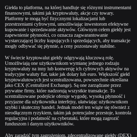
Giełda to platforma, na której handluje się różnymi instrumentami
finansowymi, takimi jak kryptowaluty, akcje czy towary.
Platformy te mogą być fizycznymi lokalizacjami lub
przestrzeniami cyfrowymi, umożliwiając inwestorom efektywne
kupowanie i sprzedawani
e aktywów. Głównym celem giełdy jest
zapewnienie płynności, co oznacza zagwarantowanie
wystarczającej liczby kupujących i sprzedających, aby transakcje
mogły odbywać się płynnie, a ceny pozostawały stabilne.
W świecie kryptowalut giełdy odgrywają kluczową
rolę.
Umożliwiają one użytkownikom wymianę jednego rodzaju
kryptowaluty na inny lub konwersję ich cyfrowych aktywów na
tradycyjne waluty fiat, takie jak dolary lub euro. Większość giełd
kryptowalutowych jest scentralizowana, powszechnie określana
jako CEX
(Centralized Exchange). Są one zarządzane przez
prywatne firmy, które nadzorują wszystkie transakcje. To
scentralizowane podejście oferuje wygodę, wysoką płynność i
przyjazne dla użytkownika interfejsy, ułatwiając użytkownikom
szybki i skuteczny handel. J
ednak model ten wiąże się również z
nieodłącznym ryzykiem, takim jak potencjalne przestoje, kontrola
regulacyjna i podatność na cyberataki, które mogą zagrozić
funduszom i danym użytkowników.
Aby zaradzić tym zagrożeniom, zdecentralizowane giełdy (DEX)