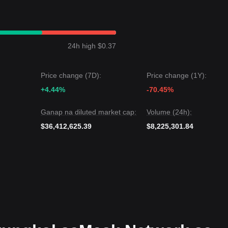
5
na resistensya, maaaring bumuo ng bagong uptrend. Ang unang targ
rget malapit sa 200-day SMA sa
$0.502
.
uktura sa itaas ng
$0.330
na macro support, ang long-term thesis ng
24h high $0.37
Ang pag-iipon sa mga panahon ng "Extreme Fear" (kasalukuyang index sa
t holders.
Price change (7D):
Price change (1Y):
+4.44%
-70.45%
k Network ang
Mixed/Consolidating
na istruktura ng presyo sa nakalip
y modest na recovery, bagaman ang sentiment ng merkado ay nananati
Ganap na diluted market cap:
Volume (24h):
 ng agad na EMA resistensya at horizontal na suporta.
$36,412,625.39
$8,225,301.84
05
ay nagtatarget sa
$0.491
.
332
ay nagtatarget sa
$0.312
o mas mababa.
 ang bagama't nahaharap ang Mask Network sa short-term na headwi
ge alignments, ang
$0.330 - $0.350
na zona ay naglilingkod bilang isan
nyang presyo sa itaas ng antas na ito, ang medium-term outlook ay
ral-Sideways
habang binubuo ang base para sa isang future na recov