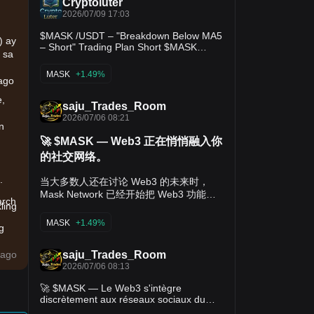
Cryptoluter
2026/07/09 17:03
$MASK /USDT – "Breakdown Below MA5
) ay
– Short" Trading Plan Short $MASK
 sa
Entry: 0.415 – 0.418 SL: 0.431 TP1:
0.405 TP2: 0.399 MASK is down -1.92%
MASK
+1.49%
with price below MA5 (0.4206). MA10
ago
(0.4094) and MA20 (0.3996) below –
e,
bearish structure. 30-day gains of
saju_Trades_Room
+19.20% are fading. A break below
2026/07/06 08:21
0.4059 could accelerate toward 0.3996.
n
SL above 24h high at 0.4307. --
🚀 $MASK — Web3 正在悄悄融入你
的社交网络。
m.
当大多数人还在讨论 Web3 的未来时，
Mask Network 已经开始把 Web3 功能带
arch
ling
入日常使用的社交平台。 它允许用户在
X（原 Twitter） 和 Facebook 上发送加密
MASK
+1.49%
g
消息、使用去中心化应用，并将传统社交
网络与区块链生态连接起来，成为 Web2
saju_Trades_Room
ago
与 Web3 之间的重要桥梁。 近期，两大事
2026/07/06 08:13
件进一步提升了市场关注度： 🔹 2026 年
1 月 20 日，Aave 将 Lens Protocol 的管
🚀 $MASK — Le Web3 s'intègre
t-
理权正式交给 Mask，意味着去中心化社交
discrètement aux réseaux sociaux du
图谱的发展进入新的阶段。 🔹 2026 年 3
quotidien Pendant que beaucoup parlent