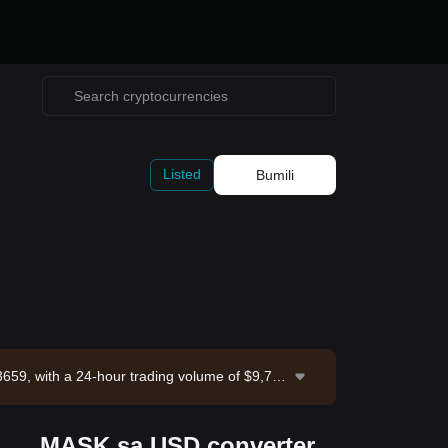
Listed
Bumili
3659, with a 24-hour trading volume of $9,71
rce: Bitget Exchange. Last updated: 2026-08-
MASK sa USD converter