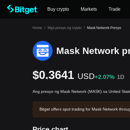
Buy crypto
Markets
Trade
Home
/
Mga presyo ng crypto
/
Mask Network Presyo
Mask Network pr
$0.3641
USD
+2.07%
1D
Ang presyo ng Mask Network (MASK) sa United State
Bitget offers spot trading for Mask Network thro
8.87. Mask Network has a market capitalization 
07 08:05:40.
Price chart