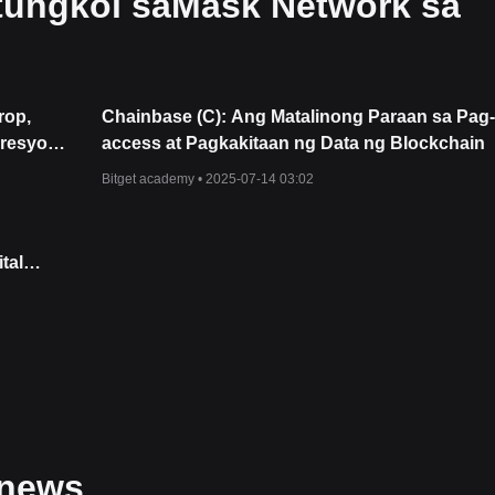
 tungkol saMask Network sa
rop,
Chainbase (C): Ang Matalinong Paraan sa Pag-
Presyo
access at Pagkakitaan ng Data ng Blockchain
Bitget academy •
2025-07-14 03:02
tal
 news