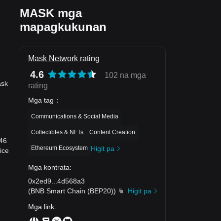
MASK mga
mapagkukunan
Mask Network rating
4.6
102 na mga
ask
rating
Mga tag
：
Communications & Social Media
Collectibles & NFTs
Content Creation
.46
Ethereum Ecosystem
Higit pa
ice
Mga kontrata
:
0x2ed9
...
4d568a3
(
BNB Smart Chain (BEP20)
)
Higit pa
Mga link
: