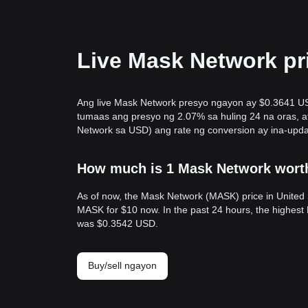
Live Mask Network pr
Ang live Mask Network presyo ngayon ay $0.3641 U
tumaas ang presyo ng 2.07% sa huling 24 na oras, 
Network sa USD) ang rate ng conversion ay ina-updat
How much is 1 Mask Network worth
As of now, the Mask Network (MASK) price in United
MASK for $10 now. In the past 24 hours, the highe
was $0.3542 USD.
Buy/sell ngayon