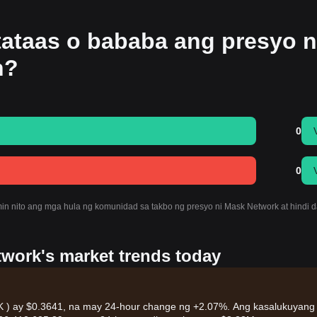
tataas o bababa ang presyo 
n?
0
0
in nito ang mga hula ng komunidad sa takbo ng presyo ni Mask Network at hindi 
twork's market trends today
 ) ay $0.3641, na may 24-hour change ng +2.07%. Ang kasalukuyang