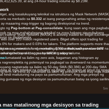
36,412,625.39, at ang 24-hour trading volume ay $8.23M.
twork
Bitget, ang kasalukuyang teknikal na istruktura ng Mask Network (MASK
porta sa merkado sa
$0.332
at isang pangunahing antas ng resistensya
o ay maaaring mag-trigger ng bagong direksyonal na trend.
ugto ng
Pag-bottom at Pag-consolidate
, kung saan ang mga pagbab
loob ng mga mahahalagang teknikal na zona habang sinusubukang
tart trading. Mask Network (MASK) is actively traded on Bitget Exchang
esyon sa pagbebenta.
with over 120 million registered users. Bitget offers spot trading for
s 0% for makers and 0.03% for takers. The platform supports more tha
ntains a protection fund exceeding $300 million, and provides 24/7
atig na ang momentum ng merkado ay nasa
mahina/near-oversold
na
nikal na rebound kung mananatili ang suporta.
ranks among the top exchanges by MASK trading volume.
 now!
na tumatawid sa ilalim ng zero axis, bagaman ang histogram ay
na nagrereplekta ng potensyal na pagbagal sa downward na momentu
ukuyang nagtatrade sa ilalim ng 50-day SMA ($0.386) at 200-day SMA
data at mga teknikal na indicator ng Bitget, na tinipon at sinuri ng rese
g-term na trend ay nananatili sa ilalim ng presyon kahit may mga maik
n at hindi maituturing na payo sa pamumuhunan. Ang mga presyo ng
ring gumawa ng mga desisyon sa pamumuhunan batay sa iyong sarilin
buuang sentiment ng merkado ay pangunahing naaapektuhan ng mga
5m 
ga kamakailang transfer ng mga seized na MASK tokens ng mga
ay nagdulot ng takot sa posibleng liquidation, na nag-aambag sa shor
a mas matalinong mga desisyon sa trading