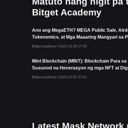
Matuto nang higit pa
Bitget Academy
Ano ang MegaETH? MEGA Public Sale, Aird
Tokenomics, at Mga Maaaring Mangyari sa 
Pagkatapos ng Paglulunsad
Bitget academy •
2025-10-28 17:40
Mint Blockchain (MINT): Blockchain Para sa
Susunod na Henerasyon ng mga NFT at Digi
Asset
Bitget academy •
2025-03-07 07:01
Latest Mask Network