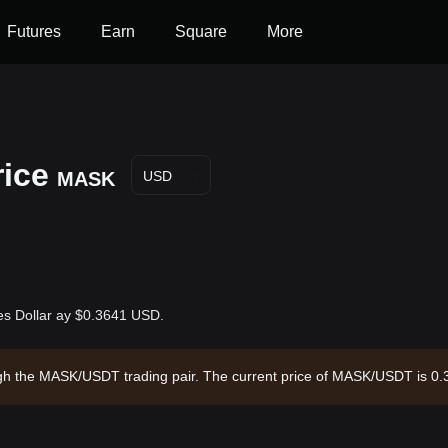
Futures
Earn
Square
More
ice
MASK
USD
s Dollar ay $0.3641 USD.
ugh the MASK/USDT trading pair. The current price of MASK/USDT is 0.
of $36,412,625.39 and a circulating supply of 100.00M MASK. Data sou