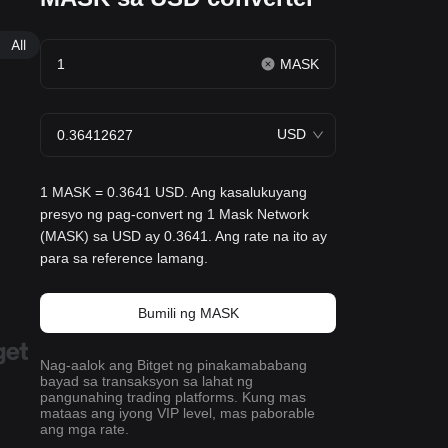
All
MASK
USD
1 MASK = 0.3641 USD. Ang kasalukuyang
presyo ng pag-convert ng 1 Mask Network
(MASK) sa USD ay 0.3641. Ang rate na ito ay
para sa reference lamang.
Bumili ng MASK
Nag-aalok ang Bitget ng pinakamababang
bayad sa transaksyon sa lahat ng
pangunahing trading platforms. Kung mas
mataas ang iyong VIP level, mas paborable
ang mga rate.