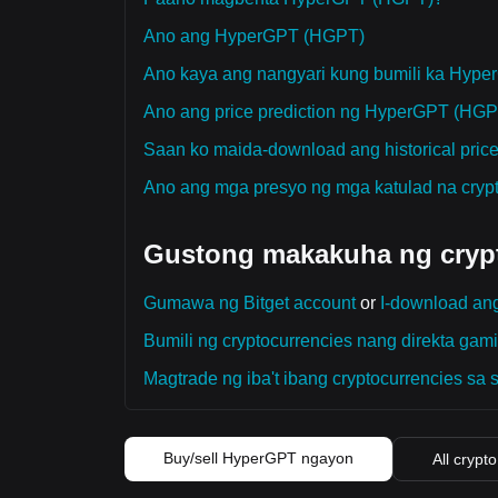
Ano ang HyperGPT (HGPT)
Ano kaya ang nangyari kung bumili ka Hyp
Ano ang price prediction ng HyperGPT (HGPT)
Saan ko maida-download ang historical pri
Ano ang mga presyo ng mga katulad na cryp
Gustong makakuha ng cryp
Gumawa ng Bitget account
or
I-download ang
Bumili ng cryptocurrencies nang direkta gamit
Magtrade ng iba't ibang cryptocurrencies sa s
Buy/sell HyperGPT ngayon
All crypto