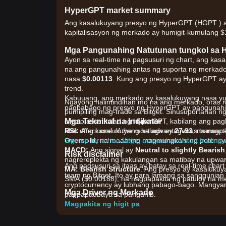
HyperGPT market summary
Ang kasalukuyang presyo ng HyperGPT (HGPT ) a
kapitalisasyon ng merkado ay humigit-kumulang $1
Mga Pangunahing Natutunan tungkol sa
Ayon sa real-time na pagsusuri ng chart, ang kas
na ang pangunahing antas ng suporta ng merkad
nasa
$0.00113
. Kung ang presyo ng HyperGPT ay 
trend.
Kabuuang, ang merkado ay kasalukuyang nasa y
Ngayong naiintindihan mo na ang merkado, oras n
pagbabago ng presyo ng HyperGPT ay pangunahin
pumipiling mag-trade sa Bitget. Sinusuportahan 
Mga Teknikal na Indikator
crypto asset tulad ng HyperGPT, kabilang ang pagbil
RSI:
also offers one of the most advantageous transacti
Ang kasalukuyang halaga ay
27.93
, na nagp
Oversold
Sign up for a free Bitget account and start trading
, na maaaring magmungkahi ng potensyal
MACD:
Ang signal ay
Neutral to slightly Bearish
Risk disclaimer
nagrereplekta ng kakulangan sa matibay na upw
Ang pagsusuri sa itaas ay batay sa real-time chart 
MA:
Bearish Structure
. Ang presyo ay kasalukuy
team ng Bitget. Ito ay para lamang sa sanggunia
SMA ($0.00188), na nagpapakita ng patuloy na m
cryptocurrency ay lubhang pabago-bago. Mangya
Mga Driver ng Merkado
pagpapaubaya sa panganib.
Ang kasalukuyang mga presyo at kondisyon ng 
Magpakita ng higit pa
salik:
•
AI at Web3 Integration:
Bilang isang decentral