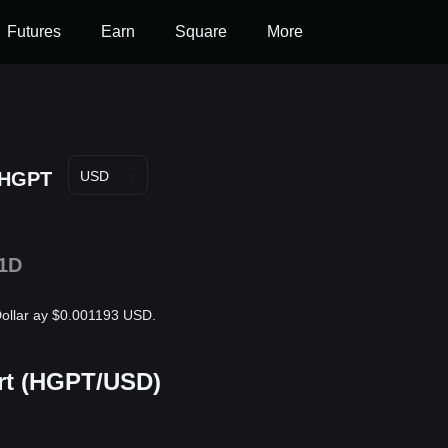
Futures
Earn
Square
More
HGPT
USD
1D
ollar ay $0.001193 USD.
rt (HGPT/USD)