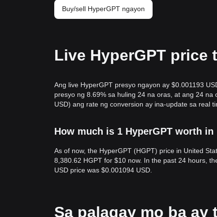
Buy/sell HyperGPT ngayon
Live HyperGPT price 
Ang live HyperGPT presyo ngayon ay $0.001193 US
presyo ng 8.69% sa huling 24 na oras, at ang 24 n
USD) ang rate ng conversion ay ina-update sa real t
How much is 1 HyperGPT worth in 
As of now, the HyperGPT (HGPT) price in United Sta
8,380.62 HGPT for $10 now. In the past 24 hours, 
USD price was $0.001094 USD.
Sa palagay mo ba ay 