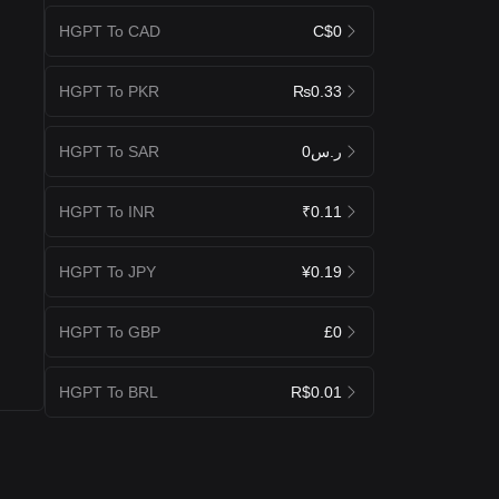
HGPT To CAD
C$0
HGPT To PKR
₨0.33
HGPT To SAR
ر.س0
HGPT To INR
₹0.11
HGPT To JPY
¥0.19
HGPT To GBP
£0
HGPT To BRL
R$0.01