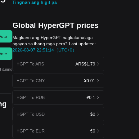
Tingnan ang higit pa
Global HyperGPT prices
Vote
Magkano ang HyperGPT nagkakahalaga
ngayon sa ibang mga pera? Last updated:
2026-08-07 22:51:14（UTC+0）
Vote
HGPT To ARS
ARS$1.79
 ituring
HGPT To CNY
¥0.01
HGPT To RUB
₽0.1
ng
HGPT To USD
$0
HGPT To EUR
€0