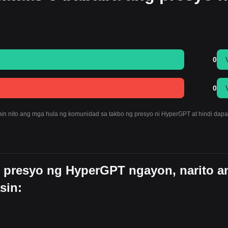
0
0
in nito ang mga hula ng komunidad sa takbo ng presyo ni HyperGPT at hindi dapat
 presyo ng HyperGPT ngayon, narito a
sin: