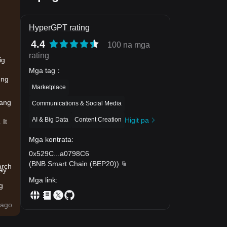
HyperGPT rating
4.4
100 na mga
rating
ig
Mga tag
：
 ng
Marketplace
 ang
Communications & Social Media
AI & Big Data
Content Creation
Higit pa
 It
Mga kontrata
:
0x529C
...
a0798C6
(
BNB Smart Chain (BEP20)
)
arch
ay
Mga link
:
g
a
ago
sa