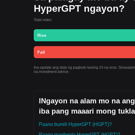
HyperGPT ngayon?
Total votes:
Rise
Fall
Ina-update ang data ng pagboto tuwing 24 na oras. Sinasalam
na investment advice.
lNgayon na alam mo na ang
iba pang maaari mong tukla
Paano bumili HyperGPT (HGPT)?
Paano magbenta HyperGPT (HGPT)?