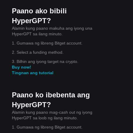
Paano ako bibili
HyperGPT?
gnan
Alamin kung paano makuha ang iyong una
.
HyperGPT sa ilang minuto.
1. Gumawa ng libreng Bitget account.
2. Select a funding method.
3. Bilhin ang iyong target na crypto.
Buy now!
a sa
Tingnan ang tutorial
Paano ko ibebenta ang
HyperGPT?
Alamin kung paano mag-cash out ng iyong
HyperGPT sa loob ng ilang minuto.
1. Gumawa ng libreng Bitget account.