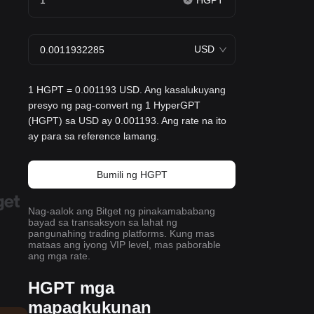
HGPT
USD
1 HGPT = 0.001193 USD. Ang kasalukuyang
presyo ng pag-convert ng 1 HyperGPT
(HGPT) sa USD ay 0.001193. Ang rate na ito
ay para sa reference lamang.
Bumili ng HGPT
Nag-aalok ang Bitget ng pinakamababang
bayad sa transaksyon sa lahat ng
pangunahing trading platforms. Kung mas
mataas ang iyong VIP level, mas paborable
ang mga rate.
HGPT mga
mapagkukunan