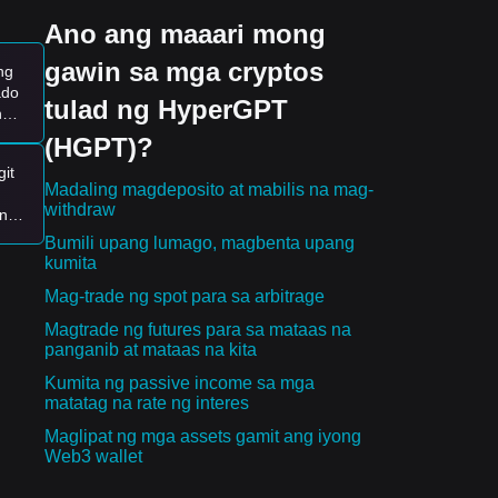
Ano ang maaari mong
 AI
gawin sa mga cryptos
ng
g
ado
tulad ng HyperGPT
n
(HGPT)?
it
Madaling magdeposito at mabilis na mag-
withdraw
dle,
una
mga
Bumili upang lumago, magbenta upang
e,
kumita
 ba
Mag-trade ng spot para sa arbitrage
ng
Magtrade ng futures para sa mataas na
panganib at mataas na kita
Kumita ng passive income sa mga
matatag na rate ng interes
 ng
Maglipat ng mga assets gamit ang iyong
Web3 wallet