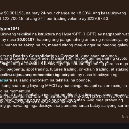
y $0.001193, na may 24-hour change ng +8.69%. Ang kasalukuyang
,122,700.15, at ang 24-hour trading volume ay $239,673.3.
 HyperGPT
alukuyang teknikal na istruktura ng HyperGPT (HGPT) ay nagpapahiwat
o ay nasa
$0.00107
, habang ang pangunahing antas ng resistensya ay
lumabas sa sakop na ito, maaari nitong mag-trigger ng bagong galaw
ugto ng
Bearish Consolidation / Oversold
, kung saan ang mga
a para bumili at mag-trade. Mahigit 100 milyong gumagamit ng crypto
g nakatuon sa loob ng mga pangunahing teknikal na zona.
ng Bitget ang malawak na hanay ng mga paraan ng trading para sa mga
i, pagbenta, spot trading, futures trading, on-chain trading, at staking.
on fee rates across the entire industry!
apahiwatig na ang momentum ng merkado ay nasa kondisyon ng
 now!
 para sa isang short-term na teknikal na bounce.
, kung saan ang linya ng MACD ay humihinga malapit sa zero axis, na
ard na momentum.
data at mga teknikal na indicator ng Bitget, na tinipon at sinuri ng rese
ang nagtatrade sa ilalim ng parehong 50-day SMA ($0.00117) at 200-d
n at hindi maituturing na payo sa pamumuhunan. Ang mga presyo ng
edium-to-long-term na downward na trend.
ring gumawa ng mga desisyon sa pamumuhunan batay sa iyong sarilin
merkado ng HyperGPT ay pangunahin aapektado ng mga sumusunod n
5m 
ized na AI marketplace, ang halaga ng HGPT ay mahigpit na nauugnay 