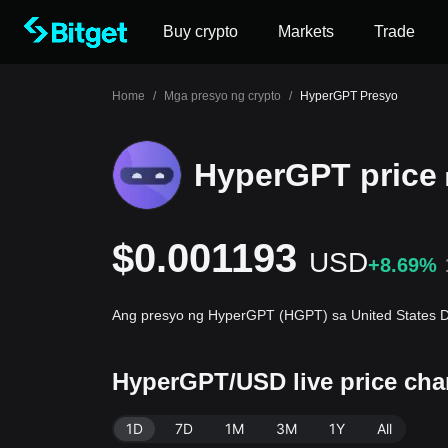
Buy crypto
Markets
Trade
Home
/
Mga presyo ng crypto
/
HyperGPT Presyo
HyperGPT price
$0.001193
USD
+8.69%
Ang presyo ng HyperGPT (HGPT) sa United States D
HyperGPT/USD live price cha
1D
7D
1M
3M
1Y
All