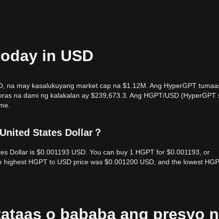
today in USD
D, na may kasalukuyang market cap na $1.12M. Ang HyperGPT tumaa
a oras na dami ng kalakalan ay $239,673.3. Ang HGPT/USD (HyperGPT 
ime.
United States Dollar？
tes Dollar is $0.001193 USD. You can buy 1 HGPT for $0.001193, or
the highest HGPT to USD price was $0.001200 USD, and the lowest HGP
tataas o bababa ang presyo 