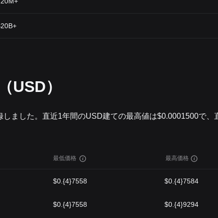
120M+
$20B+
歴（USD）
を記録しました。直近1年間のUSD建ての最高値は$0.0001500で、
最低価格
最高価格
$0.{4}7558
$0.{4}7584
$0.{4}7558
$0.{4}9294