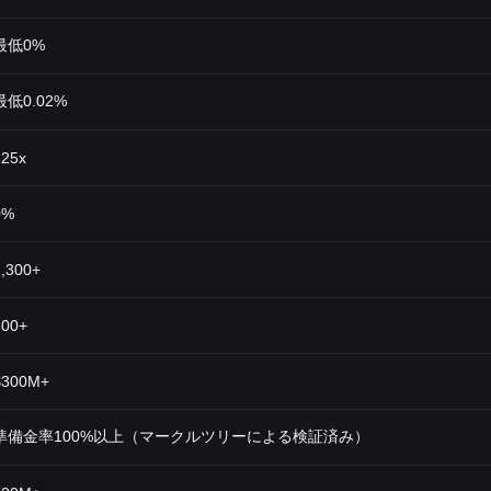
最低0%
最低0.02%
125x
0%
1,300+
600+
$300M+
準備金率100%以上（マークルツリーによる検証済み）