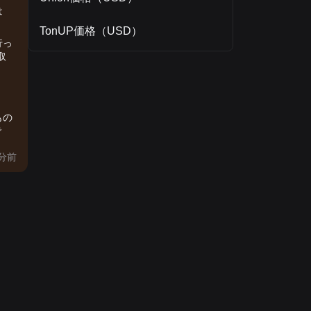
は
TonUP価格（USD）
行っ
取
もの
で
分前