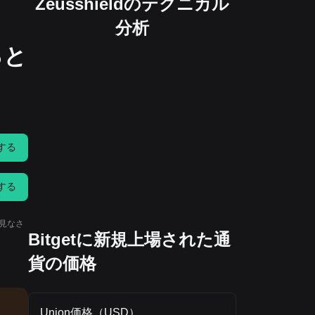
Zeusshieldのテクニカル
分析
ると
する
する
と見なさ
Bitgetに新規上場された通
貨の価格
Union価格（USD）