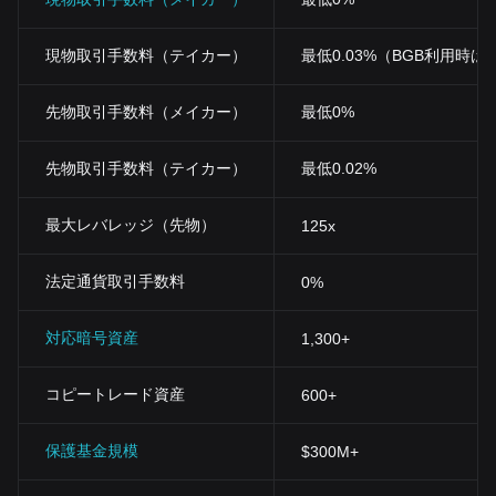
号化と分散化により、ユーザーのデータと持ち物を確保します。
コミュニティ推進
：ビアラスキャットトークンはコミュニティに
含まれる事が重要で、その巧妙な設計により、コミュニティ活動
現物取引手数料（テイカー）
最低0.03%（BGB利用時は0
の度に自動的に再分配や報酬がされます。
結論
先物取引手数料（メイカー）
最低0%
ビアラスキャットトークンは、暗号通貨の世界に新鮮な風を吹き
込む新しいアイテムです。その勢いは留まることを知らず、その
革新性と独自の特性により、業界全体に影響を与える可能性があ
先物取引手数料（テイカー）
最低0.02%
ります。このトークンは、市場の新たな表層を示し、デジタル通
貨の未来についての考え方を再定義する可能性を秘めています。
最大レバレッジ（先物）
125x
法定通貨取引手数料
0%
対応暗号資産
1,300+
コピートレード資産
600+
保護基金規模
$300M+