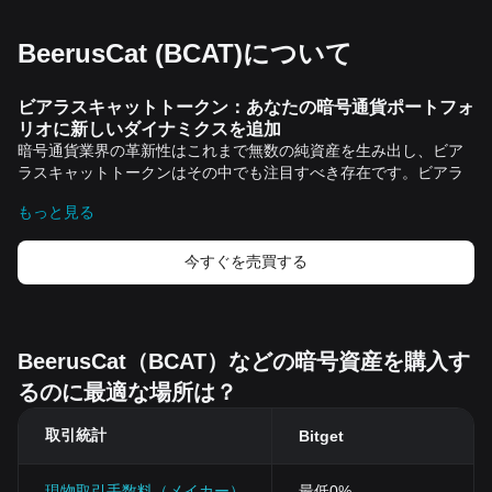
BeerusCat (BCAT)について
ビアラスキャットトークン：あなたの暗号通貨ポートフォ
リオに新しいダイナミクスを追加
暗号通貨業界の革新性はこれまで無数の純資産を生み出し、ビア
ラスキャットトークンはその中でも注目すべき存在です。ビアラ
スキャットは新たな価値提案とその功利性で、投資家や市場参加
もっと見る
者たちの興味を惹きつけています。
ビアラスキャットとは
ビアラスキャットトークンは、ブロックチェーンテクノロジーと
今すぐを売買する
独自のトークノミクスを組み合わせた暗号通貨です。その目的
は、ユーザーがデジタルなエコシステムで価値を作り出し、交換
するのを支援することです。
ビアラスキャットトークンの主な特徴
BeerusCat（BCAT）などの暗号資産を購入す
ビアラスキャットトークンは、その背後のテクノロジーとコミュ
るのに最適な場所は？
ニティ推進の両方から価値を得ています。以下は主な特徴：
トランスパレント
：ビアラスキャットトークンは、曖昧さや混乱
取引統計
を排除するために透明性を重視します。全ての取引と変動はブロ
Bitget
ックチェーン上で確認でき、信頼性が保証されます。
セキュリティ
：トークンは安全性を優先して設計されており、暗
現物取引手数料（メイカー）
最低0%