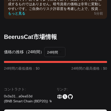
成するものではありません。暗号資産の価格は非常に変動し
やすいです。ご自身のリスク許容度を考慮した上で、投資判
断を行ってください。
もっと見る
5分前
BeerusCat市場情報
価格の推移（24時間）
24時間
24時間の最低価格：$0
24時間の最高価格：$0
コントラクト
:
リンク
:
0x3a31
...
a0ea53d
(
BNB Smart Chain (BEP20)
)