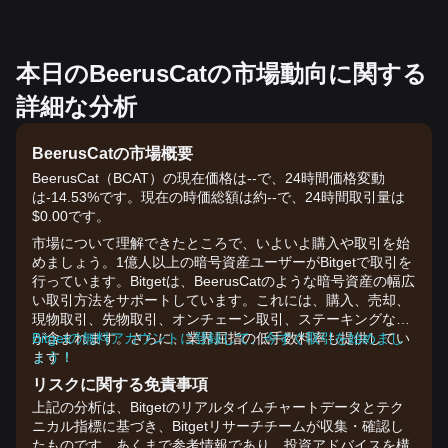
本日のBeerusCatの市場動向に関する
詳細な分析
BeerusCatの市場概要
BeerusCat（BCAT）の現在価格は--で、24時間価格変動
は-14.53%です。現在の時価総額は約--で、24時間取引量は
$0.00です。
市場について理解できたところで、いよいよ購入や取引を始
めましょう。1億人以上の暗号資産ユーザーがBitgetで取引を
行っています。Bitgetは、BeerusCatのような暗号資産の幅広
い取引方法をサポートしています。これには、購入、売却、
現物取引、先物取引、オンチェーン取引、ステーキングなど
が含まれます。さらに、業界屈指の低手数料率も提供してい
Bitgetの無料アカウントに登録して、今すぐ取引を始めまし
ます！
ょう！
リスクに関する免責事項
上記の分析は、Bitgetのリアルタイムチャートデータとテク
ニカル指標に基づき、Bitgetリサーチチームが収集・確認し
たものです。あくまで参考情報であり、投資アドバイスを構