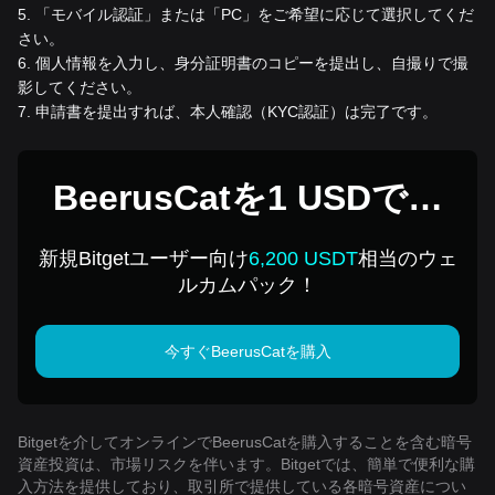
5
.
「モバイル認証」または「PC」をご希望に応じて選択してくだ
さい。
6
.
個人情報を入力し、身分証明書のコピーを提出し、自撮りで撮
影してください。
7
.
申請書を提出すれば、本人確認（KYC認証）は完了です。
BeerusCatを1 USDで購
入
新規Bitgetユーザー向け
6,200 USDT
相当のウェ
ルカムパック！
今すぐBeerusCatを購入
Bitgetを介してオンラインでBeerusCatを購入することを含む暗号
資産投資は、市場リスクを伴います。Bitgetでは、簡単で便利な購
入方法を提供しており、取引所で提供している各暗号資産につい