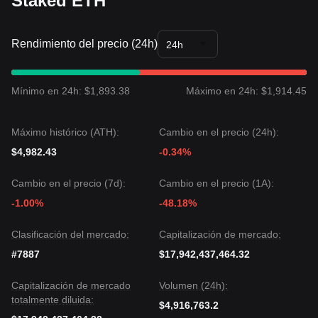
Staked ETH
Perspectiva del Mercado
Si el precio de stETH rompe por encima de
$2,550
, el
siguiente nivel objetivo es
$2,720
.
Rendimiento del precio (24h)
24h
Si el precio de stETH rompe por debajo de
$2,280
, el
siguiente nivel objetivo es
$2,150
.
Consenso del Mercado
El consenso entre múltiples analistas es que, aunque Lido
Mínimo en 24h: $1,893.38
Máximo en 24h: $1,914.45
Staked ETH puede experimentar volatilidad o consolidación
a corto plazo, la tendencia a mediano plazo se mantiene
Estable a Alcista
siempre que el precio se mantenga por
Máximo histórico (ATH):
Cambio en el precio (24h):
encima del nivel de soporte clave de
$2,280
.
$4,982.43
-0.34%
Cambio en el precio (7d):
Cambio en el precio (1A):
-1.00%
-48.18%
Clasificación del mercado:
Capitalización de mercado:
#7887
$17,942,437,464.32
Capitalización de mercado
Volumen (24h):
totalmente diluida:
$4,916,763.2