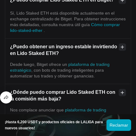
Sí, Lido Staked ETH está disponible actualmente en el
exchange centralizado de Bitget. Para obtener instrucciones
más detalladas, consulta nuestra útil guía
Cómo comprar
lido-staked-ether
.
¿Puedo obtener un ingreso estable invirtiendo
en Lido Staked ETH?
Desde luego, Bitget ofrece un
plataforma de trading
estratégico
, con bots de trading inteligentes para
automatizar tus trades y obtener ganancias.
¿Dónde puedo comprar Lido Staked ETH con
la comisión más baja?
Nos complace anunciar que
plataforma de trading
estratégico
ahora está disponible en el exchange de Bitget.
Bitget ofrece comisiones de trading y profundidad líderes en
¡Hasta 6,200 USDT y productos oficiales de LALIGA para
Reclamar
la industria para garantizar inversiones rentables para los
nuevos usuarios!
traders.