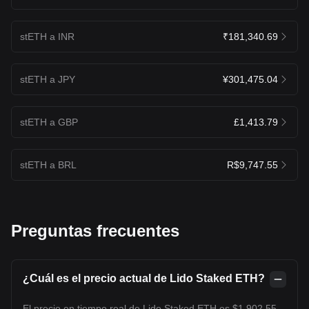
stETH a INR
₹181,340.69
stETH a JPY
¥301,475.04
stETH a GBP
£1,413.79
stETH a BRL
R$9,747.55
Preguntas frecuentes
¿Cuál es el precio actual de Lido Staked ETH?
El precio en tiempo real de Lido Staked ETH es $1,902.55