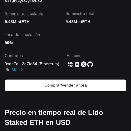
$17,942,437,464.32
Suministro circulante:
Suministro total:
9.43M stETH
9.43M stETH
Tasa de circulación:
99%
Contratos
:
Enlaces
:
0xae7a
...
2d7fe84
(
Ethereum
)
Más
Comprar/vender ahora
Precio en tiempo real de Lido
Staked ETH en USD