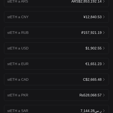
stETH a ARS
ARS$2,853,192.14
already did.
stETH a CNY
¥12,840.53
stETH a RUB
₽157,921.19
stETH a USD
$1,902.55
stETH a EUR
€1,651.23
stETH a CAD
C$2,665.48
stETH a PKR
₨528,068.57
stETH a SAR
ر.س7,144.28