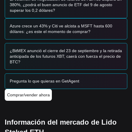
sugieren las siguientes estrategias:
380%, ¿podrá el buen anuncio de ETF del 9 de agosto
Inversores Conservadores
superar los 0,2 dólares?
• Esperar a que el precio de stETH retroceda hasta el nivel
de soporte de
$2,280
para comprar en lotes.
• Alternativamente, esperar una ruptura confirmada y un
Azure crece un 43% y Citi ve alcista a MSFT hasta 600
cierre diario por encima de
$2,550
antes de entrar en el
dólares: ¿es este el momento de comprar?
mercado.
Inversores de Tendencia
• Si el precio rompe la resistencia de
$2,550
, puede
¿BitMEX anunció el cierre del 23 de septiembre y la retirada
formarse una nueva tendencia alcista. El siguiente objetivo
anticipada de los futuros XBT; caerá con fuerza el precio de
de precio se estima en
$2,720
.
BTC?
Inversores a Largo Plazo
• Mientras el mercado se mantenga por encima del nivel de
soporte macro de
$2,150
, la tendencia alcista estructural a
Pregunta lo que quieras en GetAgent
largo plazo permanece intacta, permitiendo una
acumulación gradual.
Comprar/vender ahora
Resumen de Tendencias
Información del Mercado
Desde una perspectiva a corto plazo, Lido Staked ETH ha
exhibido una estructura de precios
en Rango
durante los
últimos 7 días, y el sentimiento del mercado es
Información del mercado de Lido
generalmente
Cauteloso
. Los inversores esperan un
catalizador claro del mercado cripto más amplio.