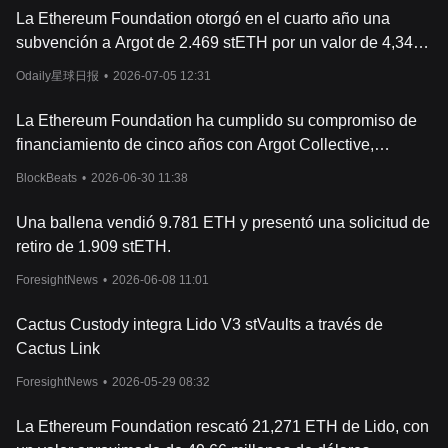
recompensas del staking, o pueden utilizarlo en protocolos DeFi.
La Ethereum Foundation otorgó en el cuarto año una
Muchos protocolos DeFi aceptan el stETH como forma de
subvención a Argot de 2.469 stETH por un valor de 4,34
garantía para préstamos o como participación en estrategias de
cultivo de rendimiento. Por ejemplo, un usuario podría depositar
millones de dólares.
Odaily星球日报
•
2026-07-05 12:31
stETH en un protocolo de préstamo, ganar intereses por ello y, al
mismo tiempo, obtener recompensas por staking.
La Ethereum Foundation ha cumplido su compromiso de
Para garantizar la seguridad y la descentralización, Lido trabaja
con múltiples proveedores de staking en lugar de depender de
financiamiento de cinco años con Argot Collective,
un único operad
or. Esto significa que el ETH en staking se
desbloqueando aproximadamente 4.938 stETH en varias
BlockBeats
•
2026-06-30 11:38
reparte entre varios validadores, lo que reduce el riesgo de
etapas.
sanciones por recortes y garantiza una solución de staking sólida
Una ballena vendió 9.781 ETH y presentó una solicitud de
y descentralizada.
Lido Staked ETH vs Ethereum 2.0
retiro de 1.909 stETH.
La fusión de Ethereum ha tenido un
impacto significativo en
ForesightNews
•
2026-06-08 11:01
stETH. Tras la fusión, stETH ha mantenido su valor, en gran
parte debido a que Lido ofrece una alternativa de staking más
rentable. Esto evita los elevados requisitos de staking impuestos
Cactus Custody integra Lido V3 stVaults a través de
por Ethereum tras la Fusión. Además, los t
okens stETH pueden
Cactus Link
intercambiarse libremente en exchanges descentralizadas (DEX)
y utilizarse en diversas aplicaciones DeFi, aumentando así el
ForesightNews
•
2026-05-29 08:32
potencial de acumulación de recompensas. Lido, que acoge el
Merge, también introdujo una mejora especial, ofrecie
ndo
La Ethereum Foundation rescató 21,271 ETH de Lido, con
incentivos extra a los validadores que actúen como proponentes