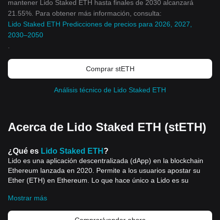
mantener Lido Staked ETH hasta finales de 2030 alcanzará
21.55%. Para obtener más información, consulta:
Lido Staked ETH Predicciones de precios para 2026, 2027,
2030–2050
.
Comprar stETH
Análisis técnico de Lido Staked ETH
Acerca de Lido Staked ETH (stETH)
¿Qué es
Lido Staked ETH
?
Lido es una aplicación descentralizada (dApp) en la blockchain
Ethereum lanzada en 2020. Permite a los usuarios apostar su
Ether (ETH) en Ethereum. Lo que hace único a Lido es su
capacidad para crear una solución de apuesta líquida, un
Mostrar más
sistema que permite
a los apostantes seguir siendo flexibles con
sus activos apostados. Aquí es donde Lido Staked ETH, también
conocido como stETH, entra en juego.