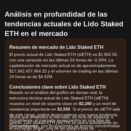
Análisis en profundidad de las
tendencias actuales de Lido Staked
ETH en el mercado
Resumen de mercado de Lido Staked ETH
El precio actual de Lido Staked ETH (stETH) es $1,902.55,
con una variación en las últimas 24 horas de -0.34%. La
capitalización de mercado actual es de aproximadamente
$17,942,437,464.32 y el volumen de trading en las últimas
24 horas es de $4.92M.
Conclusiones clave sobre Lido Staked ETH
Basado en el análisis del gráfico en tiempo real, la
estructura técnica actual de Lido Staked ETH (stETH)
muestra un nivel de soporte clave en
$2,280
y un nivel de
resistencia importante en
$2,550
. Si el precio de stETH sale
de este rango, podría desencadenar una nueva tendencia.
Ahora que entiendes el mercado, es hora de empezar a
Actualmente, el mercado se encuentra en una fase de
operar. Lido Staked ETH (stETH) se opera activamente en
Consolidación
, con fluctuaciones de precios concentradas
el exchange Bitget, una de las plataformas de