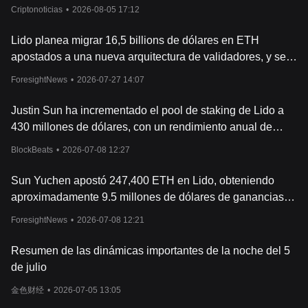
préstamos y otras actividades.
Criptonoticias
•
2026-08-05 17:12
Recursos
Whitepaper:
https://lido.fi/static/Lido:Ethereum-Liquid-Staking.pdf
Lido planea migrar 16,5 billions de dólares en ETH
Página web oficial:
https://lido.fi/
apostados a una nueva arquitectura de validadores, y se
¿Cómo funciona Lido Staked ETH?
espera que el número de validadores se reduzca en un
Staking de Lido y recibir stETH
ForesightNews
•
2026-07-27 14:07
tercio.
El proceso de hacer staking de ETH y recibir stETH es sen
cillo.
Los usuarios depositan su ETH en Lido. A continuación, Lido
Justin Sun ha incrementado el pool de staking de Lido a
hace staking de este ETH con operadores de nodos Ethereum
430 millones de dólares, con un rendimiento anual de
2.0 en nombre de los usuarios. Una vez realizado el depósito, los
staking de aproximadamente 9,5 millones de dólares.
usuarios reciben una cantidad equivalente de tokens stETH en su
BlockBeats
•
2026-07-08 12:27
m
onedero.
Como ya se ha mencionado, el valor de estos tokens aumenta
Sun Yuchen apostó 247,400 ETH en Lido, obteniendo
con el tiempo a medida que se obtienen recompensas por el
aproximadamente 9.5 millones de dólares de ganancias
staking. Por lo tanto, aunque la cantidad de stETH en el
anuales.
monedero de un usuario siga siendo la misma, su valor
ForesightNews
•
2026-07-08 12:21
aumentará en relaci
ón con ETH, reflejando las recompensas
acumuladas por el staking.
Resumen de las dinámicas importantes de la noche del 5
Uso de stETH en DeFi
de julio
Una vez que un usuario tiene stETH, puede utilizarlo como
utilizaría cualquier otro token basado en Ethereum. Pueden
金色财经
•
2026-07-05 13:05
conservarlo y ver cómo se revaloriza a medida que ll
egan las