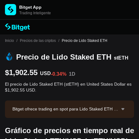
Bitget App
Trading Inteligente
Inicio
/
Precios de las criptos
/
Precio de Lido Staked ETH
Precio de Lido Staked ETH
stETH
$1,902.55
USD
-0.34%
1D
El precio de Lido Staked ETH (stETH) en United States Dollar es
$1,902.55 USD.
Bitget ofrece trading en spot para Lido Staked ETH a t
ravés del par de trading stETH/USDT. El precio actual
de stETH/USDT es 1908.46, con un volumen de tradi
Gráfico de precios en tiempo real de
ng de 24 horas de $10,331.03. Lido Staked ETH tiene
una capitalización de mercado de $17,942,437,464.3