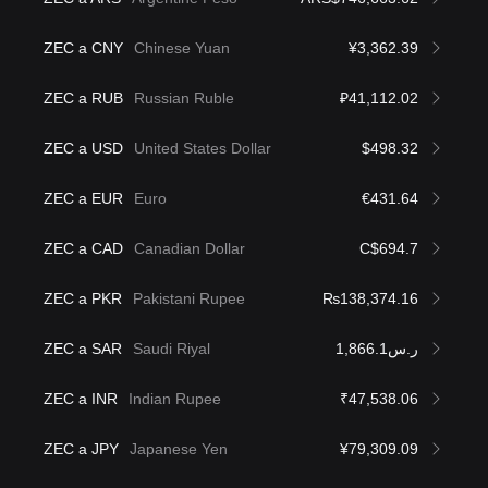
ZEC a CNY
Chinese Yuan
¥3,362.39
ZEC a RUB
Russian Ruble
₽41,112.02
ZEC a USD
United States Dollar
$498.32
ZEC a EUR
Euro
€431.64
ZEC a CAD
Canadian Dollar
C$694.7
ZEC a PKR
Pakistani Rupee
₨138,374.16
ZEC a SAR
Saudi Riyal
ر.س1,866.1
ZEC a INR
Indian Rupee
₹47,538.06
ZEC a JPY
Japanese Yen
¥79,309.09