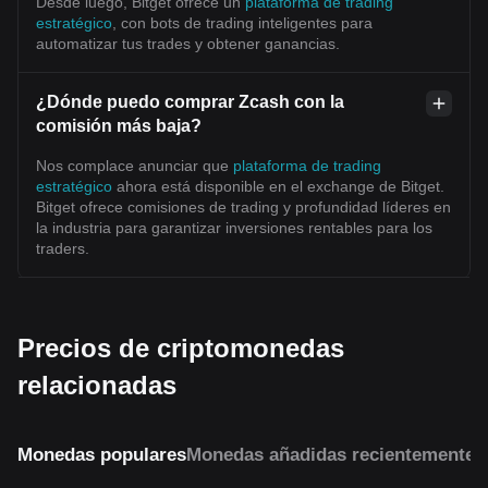
Desde luego, Bitget ofrece un
plataforma de trading
estratégico
, con bots de trading inteligentes para
automatizar tus trades y obtener ganancias.
¿Dónde puedo comprar Zcash con la
comisión más baja?
Nos complace anunciar que
plataforma de trading
estratégico
ahora está disponible en el exchange de Bitget.
Bitget ofrece comisiones de trading y profundidad líderes en
la industria para garantizar inversiones rentables para los
traders.
Precios de criptomonedas
relacionadas
Monedas populares
Monedas añadidas recientemente
M