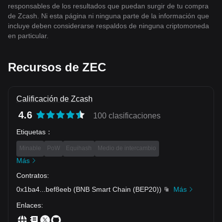
responsables de los resultados que puedan surgir de tu compra
de Zcash. Ni esta página ni ninguna parte de la información que
incluye deben considerarse respaldos de ninguna criptomoneda
en particular.
Recursos de ZEC
Calificación de Zcash
4.6
100 clasificaciones
Etiquetas
：
Minable
PoW
Equihash
Medio de intercambio
Más
Contratos
:
0x1ba4
...
bef8eeb
(
BNB Smart Chain (BEP20)
)
Más
Enlaces
: