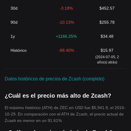
suministro.
30d
-3.18%
$452.57
Conclusión
En resumen, Zcash se diferencia en el saturado mercado de las
criptomonedas por su compromiso con la privacidad y la
90d
-10.13%
$255.78
seguridad de los usuarios. Al utilizar la avanzada tecnología zk-
SNAR
K, Zcash permite realizar transacciones cifradas y
1y
+1166.25%
$34.48
anónimas, ofreciendo a los usuarios la posibilidad de elegir
cuánta información personal desean compartir. Su token nativo,
Histórico
-88.40%
$15.97
ZEC, posiciona a Zcash no solo como una moneda digital, sino
también como una pla
taforma para realizar interacciones
(2024-07-05, 2
financieras seguras y privadas. Con la creciente demanda de
año(s) atrás)
privacidad en las transacciones en línea, las características
únicas de Zcash la convierten en una opción cada vez más
Datos históricos de precios de Zcash (completo)
atractiva para asegurar la privacidad fin
anciera.
¿Cuál es el precio más alto de Zcash?
El máximo histórico (ATH) de ZEC en USD fue $5,941.8, el 2016-
10-29. En comparación con el ATH de Zcash, el precio actual de
Zcash es menor en un 91.61%.