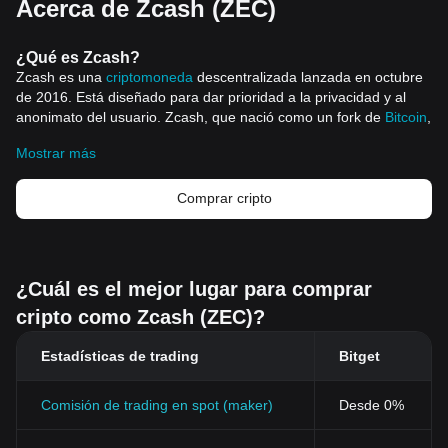
Acerca de Zcash (ZEC)
¿Qué es Zcash?
Zcash es una
criptomoneda
descentralizada lanzada en octubre
de 2016. Está diseñado para dar prioridad a la privacidad y al
anonimato del usuario. Zcash, que nació como un fork de
Bitcoin
,
mantiene la robusta arquitectura de Bitcoin, pero la mejora con
Mostrar más
fun
ciones avanzadas de privacidad. En el ledger público de
Bitcoin, se revelan todos los detalles de la transacción, mientras
que Zcash ofrece "transacciones blindadas" que cifran la
Comprar cripto
información esencial de la transacción. Aunque existen otras
criptomonedas c
entradas en la privacidad como Monero y Dash,
Zcash se distingue por el uso de zk-SNARKs, una tecnología que
permite verificar las transacciones sin revelar ningún detalle.
¿Cuál es el mejor lugar para comprar
Recursos
cripto como Zcash (ZEC)?
Whitepaper oficial:
https://github.com/zcash/zips/blob/main/protocol/protocol.pdf
Estadísticas de trading
Bitget
Sitio web oficial:
https://z.cash/
¿Cómo funciona Zcash?
Zcash destaca por sus avanzadas características de privacidad,
Comisión de trading en spot (maker)
Desde 0%
principalmen
te habilitadas por la tecnología zk-SNARK. En los
sistemas de criptomonedas convencionales, la legitimidad de una