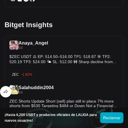
Bitget Insights
Anaya_Angel
1d
$ZEC USDT ⚖️ EP: 514.50–516.00 TP1: 518.87 🎯 TP2:
520.19 TP3: 524.00 🌤️ SL: 512.00 🚧 Sharp decline from
527.18 to 513.01 has stalled, price now reclaiming the 7MA
(515.12) with two small green candles after a long red run
ZEC
-1.92%
— early stabilization, not confirmed strength. Still capped
below the falling 25MA (518.87), so this is a first test of
resistance, not a trend flip. Volume fading sharply on the
Salahuddin2004
recent bounce compared to the selloff — cautious buying,
1d
needs follow-through. Grinding higher after a straight-line
drop deserves respect, not conviction, until price proves it.
ZEC Shorts Update Short (sell) plan still in place 7% more
DYOR 🧠 $ZEC USDT ⚖️
shorts from $530 Targeting $484 or Down Not a Financial
$ZEC $ETH $BTC
¡Hasta 6,200 USDT y productos oficiales de LALIGA para
BTC
-1.22%
ETH
-1.64%
Reclamar
nuevos usuarios!