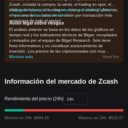
Zcash, incluida la compra, la venta, el trading en spot, el
trading de futuros, el trading on-chain y el staking. ¡Además,
¡Regístrate para obtener una cuenta gratuita en Bitget y
ofrece una de las tasas de comisión por transacción más
empieza a tradear ahora mismo!
ventajosas de todo el sector!
Aviso legal sobre riesgos
El análisis anterior se basa en los datos de los gráficos en
tiempo real y los indicadores técnicos de Bitget, recopilados
y revisados por el equipo de Bitget Research. Solo tiene
fines informativos y no constituye asesoramiento de
inversión. Los precios de las criptomonedas son muy
volátiles. Toma tus decisiones de inversión en función de tu
Mostrar más
Hace 5m
tolerancia al riesgo.
Información del mercado de Zcash
Rendimiento del precio (24h)
24h
Mínimo en 24h: $494.26
Máximo en 24h: $519.07