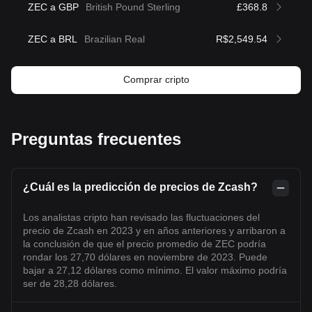
ZEC a GBP
British Pound Sterling
£368.8
ZEC a BRL
Brazilian Real
R$2,549.54
Comprar cripto
Preguntas frecuentes
¿Cuál es la predicción de precios de Zcash?
Los analistas cripto han revisado las fluctuaciones del
precio de Zcash en 2023 y en años anteriores y arribaron a
la conclusión de que el precio promedio de ZEC podría
rondar los 27,70 dólares en noviembre de 2023. Puede
bajar a 27,12 dólares como mínimo. El valor máximo podría
ser de 28,28 dólares.