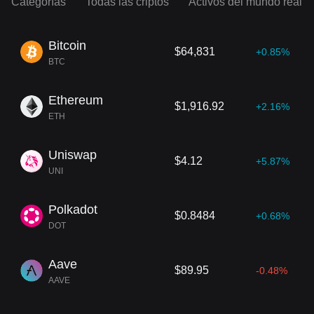
Categorías
Todas las criptos
Activos del mundo real
Bitcoin
$64,831
+0.85%
BTC
Ethereum
$1,916.92
+2.16%
ETH
Uniswap
$4.12
+5.87%
UNI
Polkadot
$0.8484
+0.68%
DOT
Aave
$89.95
-0.48%
AAVE