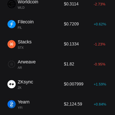
Worldcoin
$0.3114
-2.73%
WLD
Filecoin
$0.7209
+0.62%
FIL
Stacks
$0.1334
-1.23%
STX
Arweave
$1.82
-0.95%
AR
ZKsync
$0.007999
+1.59%
ZK
Yearn
$2,124.59
+0.84%
YFI