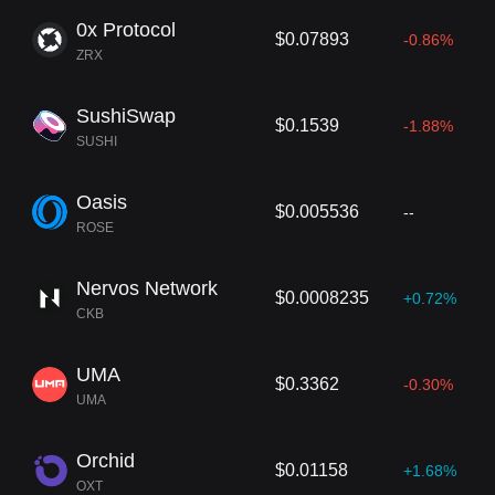
0x Protocol
$0.07893
-0.86%
ZRX
SushiSwap
$0.1539
-1.88%
SUSHI
Oasis
$0.005536
--
ROSE
Nervos Network
$0.0008235
+0.72%
CKB
UMA
$0.3362
-0.30%
UMA
Orchid
$0.01158
+1.68%
OXT