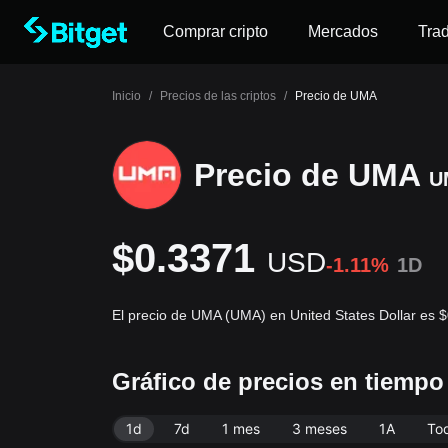
Comprar cripto
Mercados
Tra
Inicio
/
Precios de las criptos
/
Precio de UMA
Precio de UMA
U
$0.3371
USD
-1.11%
1D
El precio de UMA (UMA) en United States Dollar es 
Gráfico de precios en tiemp
1d
7d
1 mes
3 meses
1A
To