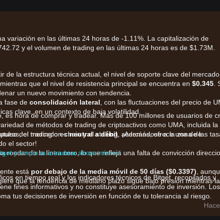
 variación en las últimas 24 horas de -1.11%. La capitalización de
2.72 y el volumen de trading en las últimas 24 horas es de $1.73M.
ir de la estructura técnica actual, el nivel de soporte clave del mercado
 mientras que el nivel de resistencia principal se encuentra en
$0.345
. 
enar un nuevo movimiento con tendencia.
a fase de
consolidación lateral
, con las fluctuaciones del precio de 
as clave, en un contexto de baja volatilidad.
 es hora de comprar y tradear. Más de 100 millones de usuarios de cr
 variedad de métodos de trading de criptoactivos como UMA, incluida la
futuros, el trading on-chain y el staking. ¡Además, ofrece una de las ta
impulso del mercado es
neutral a débil
, acercándose a la zona de
o el sector!
itget y empieza a tradear ahora mismo!
a rondando la línea cero, lo que refleja una falta de convicción direcci
mente está
por debajo de la media móvil de 50 días ($0.3397)
, aunq
ficos en tiempo real y los indicadores técnicos de Bitget, recopilados y
giere que la tendencia de mediano plazo sigue bajo presión mientras la
iene fines informativos y no constituye asesoramiento de inversión. Los
ma tus decisiones de inversión en función de tu tolerancia al riesgo.
Hace
ado están influenciados principalmente por los siguientes factores: