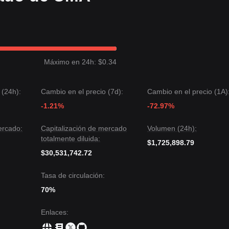
ivo secundario cerca de
$0.380
.
encima del soporte macro
$0.300
, el potencial a largo plazo de UMA co
manece intacto.
Máximo en 24h: $0.34
strado una estructura de precios
acotada en un rango estrecho
dur
do manteniéndose en gran medida
neutral a cauteloso
. La falta de
o de un patrón de consolidación.
 (24h):
Cambio en el precio (7d):
Cambio en el precio (1A)
 nivel objetivo es
-1.21%
$0.363
.
-72.97%
vel objetivo es
$0.300
.
ercado:
Capitalización de mercado
Volumen (24h):
actualmente atraviesa un periodo de acumulación o de descubrimiento 
totalmente diluida:
$1,725,898.79
tendencias de corto plazo son lentas, mantener el nivel de soporte cla
$30,531,742.72
ral a alcista
de mediano plazo siga siendo válido.
Tasa de circulación:
70%
Enlaces
: