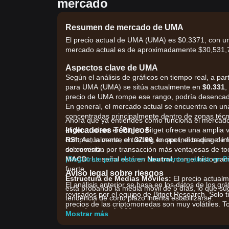
mercado
Resumen de mercado de UMA
El precio actual de UMA (UMA) es $0.3371, con una
mercado actual es de aproximadamente $30,531,74
Aspectos clave de UMA
Según el análisis de gráficos en tiempo real, a part
para UMA (UMA) se sitúa actualmente en
$0.331
,
precio de UMA rompe ese rango, podría desencad
En general, el mercado actual se encuentra en un
concentradas principalmente dentro de zonas técnic
Ahora que ya entiendes cómo funciona el mercado,
Indicadores Técnicos
eligen tradear en Bitget. Bitget ofrece una amplia
RSI:
compra, la venta, el trading en spot, el trading de 
Actualmente en
37.60
, lo que indica que el 
sobreventa.
de comisión por transacción más ventajosas de tod
MACD:
¡Regístrate para obtener una cuenta gratuita en B
La señal está en
Neutral
, con el histogram
fuerte.
Aviso legal sobre riesgos
Estructura de Medias Móviles:
El precio actual
El análisis anterior se basa en los datos de los grá
está probando la media móvil de 5 días, lo que su
revisados por el equipo de Bitget Research. Solo t
tendencia de corto plazo intenta estabilizarse.
precios de las criptomonedas son muy volátiles. To
Impulsores del Mercado
Mostrar más
El precio actual de UMA y las condiciones del merc