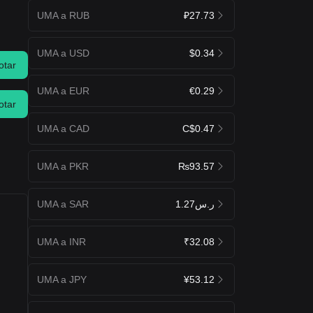
UMA a RUB
₽27.73
UMA a USD
$0.34
otar
UMA a EUR
€0.29
otar
UMA a CAD
C$0.47
UMA a PKR
₨93.57
UMA a SAR
ر.س1.27
UMA a INR
₹32.08
UMA a JPY
¥53.12