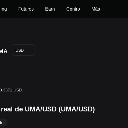
ding
Futuros
Earn
Centro
Más
MA
USD
$0.3371 USD.
o real de UMA/USD (UMA/USD)
do