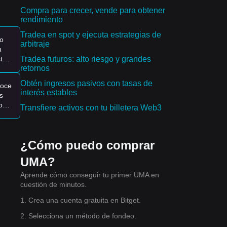
et
Compra para crecer, vende para obtener
rendimiento
e
Tradea en spot y ejecuta estrategias de
o
ión
arbitraje
n
Tradea futuros: alto riesgo y grandes
te
retornos
Obtén ingresos pasivos con tasas de
noce
interés estables
s
o
Transfiere activos con tu billetera Web3
¿Cómo puedo comprar
UMA?
Aprende cómo conseguir tu primer UMA en
osa.
cuestión de minutos.
in
1. Crea una cuenta gratuita en Bitget.
2. Selecciona un método de fondeo.