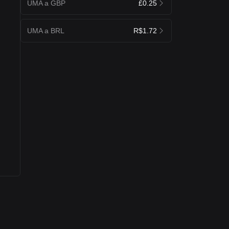
UMA a GBP
£0.25
UMA a BRL
R$1.72