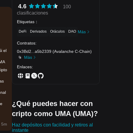
4.6
100
clasificaciones
Etiquetas
：
DeFi
Derivados
Oráculos
DAO
Más
Contratos
:
Si el
0x3Bd2
...
a5b2339
(
Avalanche C-Chain
)
Más
UMA
Enlaces
:
ipto
sas
onal
¿Qué puedes hacer con
ue
cripto como UMA (UMA)?
 5m
Haz depósitos con facilidad y retiros al
instante