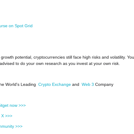
urse on Spot Grid
growth potential, cryptocurrencies still face high risks and volatility. Yo
 advised to do your own research as you invest at your own risk.
 the World's Leading
Crypto Exchange
and
Web 3
Company
itget now >>>
n X >>>
mmunity >>>