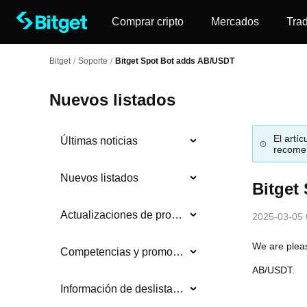
Comprar cripto
Mercados
Tra
Bitget
/
Soporte
/
Bitget Spot Bot adds AB/USDT
Nuevos listados
El artí
Últimas noticias
recomen
Nuevos listados
Bitget
Actualizaciones de productos
2025-03-05 
We are pleas
Competencias y promociones
AB/USDT.
Información de deslistados