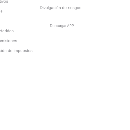
tivos
Divulgación de riesgos
os
Descargar APP
feridos
omisiones
ción de impuestos