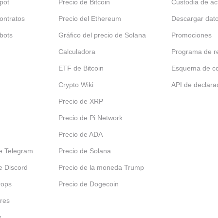
pot
Precio de Bitcoin
Custodia de ac
ontratos
Precio del Ethereum
Descargar dat
bots
Gráfico del precio de Solana
Promociones
Calculadora
Programa de re
ETF de Bitcoin
Esquema de c
Crypto Wiki
API de declara
Precio de XRP
Precio de Pi Network
Precio de ADA
e Telegram
Precio de Solana
e Discord
Precio de la moneda Trump
rops
Precio de Dogecoin
res
y