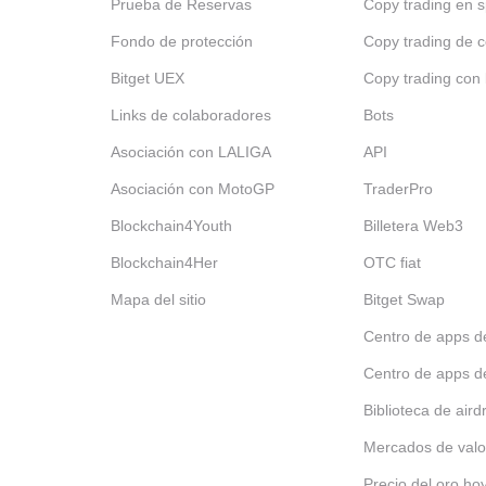
Prueba de Reservas
Copy trading en s
Fondo de protección
Copy trading de c
Bitget UEX
Copy trading con 
Links de colaboradores
Bots
Asociación con LALIGA
API
Asociación con MotoGP
TraderPro
Blockchain4Youth
Billetera Web3
Blockchain4Her
OTC fiat
Mapa del sitio
Bitget Swap
Centro de apps d
Centro de apps d
Biblioteca de aird
Mercados de valo
Precio del oro ho