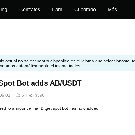
ding
Contratos
Earn
Cuadrado
Más
culo actual no se encuentra disponible en el idioma que seleccionaste; t
damos automáticamente el idioma inglés.
 Spot Bot adds AB/USDT
05:02
5
3896
ed to announce that Bitget spot bot has now added: