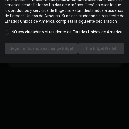
El servicio OTC ya no está
servicios desde Estados Unidos de América. Tené en cuenta que
los productos y servicios de Bitget no están destinados a usuarios
disponible
de Estados Unidos de América. Si no sos ciudadano o residente de
Estados Unidos de América, completá la siguiente declaración.
Descontinuamos nuestro servicio OTC. Si querés
comprar o vender cripto, andá al mercado P2P en su
NO soy ciudadano ni residente de Estados Unidos de América.
lugar.
cios de Activos Virtuales (PSAV) inscripto bajo el N° 153 de fecha 9 de mayo en
bligado ante la Unidad de Información Financiera (UIF) y de todo otro ente regula
Seguir utilizando exchange Bitget
Ir a Bitget Wallet
ACIONAL DE VALORES sobre la actividad realizada por el PSAV.
Cancelar
Ir a P2P
© 2026 Bitget
丨
Privacidad
·
Términos
·
Riesgo