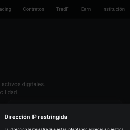
ading
Contratos
TradFi
Earn
Institución
activos digitales.
cilidad.
Dirección IP restringida
Tu dirección IP muestra que estás intentando acceder a nuestros