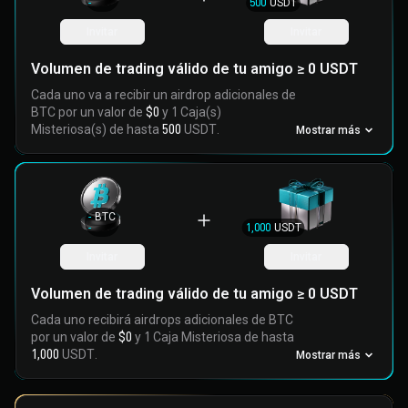
-
500
USDT
Invitar
Invitar
Volumen de trading válido de tu amigo ≥ 0 USDT
Cada uno va a recibir un airdrop adicionales de
BTC por un valor de
$0
y 1 Caja(s)
Misteriosa(s) de hasta
500
USDT.
Mostrar más
-
BTC
-
1,000
USDT
Invitar
Invitar
Volumen de trading válido de tu amigo ≥ 0 USDT
Cada uno recibirá airdrops adicionales de BTC
por un valor de
$0
y 1 Caja Misteriosa de hasta
1,000
USDT.
Mostrar más