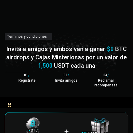
Términos y condiciones
Invitá a amigos y ambos van a ganar
$0
BTC
airdrops y Cajas Misteriosas por un valor de
1,500
USDT cada una
0
1
/
0
2
/
0
3
/
Registrate
Invitá amigos
Reclamar
recompensas
Recompensas básicas
Recompensas especiales
-
BTC