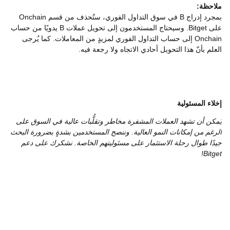
ملاحظة:
بمجرد إدراج B في سوق التداول الفوري، ستُحذف من قسم Onchain
على Bitget. وسيحتاج المستخدمون إلى تحويل عملات B يدويًا من حساب
Onchain إلى حساب التداول الفوري لمزيدٍ من المعاملات. كما يُرجى
العلم بأنّ هذا التحويل أحادي الاتجاه ولا رجعة فيه.
إخلاء المسئولية
يُمكن أن تشهد العملات المشفرة مخاطر وتقلُّبات عالية في السوق على
الرغم من إمكانات النمو العالية. وننصح المستخدمين بشدةٍ بضرورة البحث
جيدًا طوال رحلة الاستثمار على مسئوليتهم الخاصة. نشكرك على دعم
Bitget!