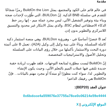
مقدمة
في عالم قائم على الكود والمجتمع، يمثل BuildOn the Lion رمزًا شجاعًا
للتقدم في سلسلة BNB الذكية. إنّ BUILDon، التي طُوّرت لإحداث ضجة
وبناء بيئة وتوفير التشغيل الآلي، ليس مجرد عملة ميم - إنها رمز حظ
الذكاء الاصطناعي لنظام BSC، والذي يمثل الابتكار غير محدود والتنسيق
اللامركزي والتطوير بدون إذن.
تُعد B عنصرًا أساسيًا في - وهيرؤية BUILDon، وهي منصة استثمار ذكية
كاملة السلسلة. وبناءً على بنية وكيل إلى وكيل (A2A)، تعمل B على أتمتة
دورة البحث والاستثمار بأكملها من خلال رؤى البيانات على السلسلة
وتحليل الأصول والاستراتيجيات المخصصة.
إنّ BuildOn ليست مطوّرة لمتابعة التوجهات. فلقد ظهرت لريادة حقبة
جديدة تلتقي فيها عملات الميم بالتعلم الآلي، وحيث يكون الإنشاء
والتطوير. لذا، سواء كنت مطورًا أو مبتدئًا أو مجرد مهتم بالبيانات... فإنّ
BuildOn هي رفيقك الداعم!
عنوان العقد (
BEP20
):
0x6bdcce4a559076e37755a78ce0c06214e59e4444
الموقع الإلكتروني
|
X